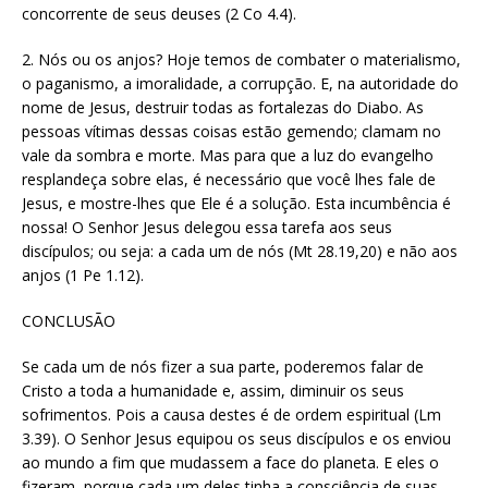
concorrente de seus deuses (2 Co 4.4).
2. Nós ou os anjos? Hoje temos de combater o materialismo,
o paganismo, a imoralidade, a corrupção. E, na autoridade do
nome de Jesus, destruir todas as fortalezas do Diabo. As
pessoas vítimas dessas coisas estão gemendo; clamam no
vale da sombra e morte. Mas para que a luz do evangelho
resplandeça sobre elas, é necessário que você lhes fale de
Jesus, e mostre-lhes que Ele é a solução. Esta incumbência é
nossa! O Senhor Jesus delegou essa tarefa aos seus
discípulos; ou seja: a cada um de nós (Mt 28.19,20) e não aos
anjos (1 Pe 1.12).
CONCLUSÃO
Se cada um de nós fizer a sua parte, poderemos falar de
Cristo a toda a humanidade e, assim, diminuir os seus
sofrimentos. Pois a causa destes é de ordem espiritual (Lm
3.39). O Senhor Jesus equipou os seus discípulos e os enviou
ao mundo a fim que mudassem a face do planeta. E eles o
fizeram, porque cada um deles tinha a consciência de suas