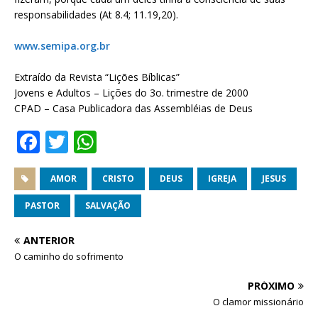
responsabilidades (At 8.4; 11.19,20).
www.semipa.org.br
Extraído da Revista “Lições Bíblicas”
Jovens e Adultos – Lições do 3o. trimestre de 2000
CPAD – Casa Publicadora das Assembléias de Deus
F
T
W
a
w
h
c
it
at
AMOR
CRISTO
DEUS
IGREJA
JESUS
e
te
s
PASTOR
SALVAÇÃO
b
r
A
ANTERIOR
o
p
O caminho do sofrimento
o
p
PRÓXIMO
k
O clamor missionário