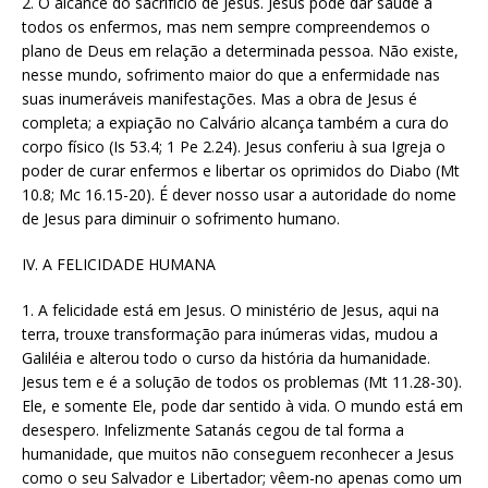
2. O alcance do sacrifício de Jesus. Jesus pode dar saúde a
todos os enfermos, mas nem sempre compreendemos o
plano de Deus em relação a determinada pessoa. Não existe,
nesse mundo, sofrimento maior do que a enfermidade nas
suas inumeráveis manifestações. Mas a obra de Jesus é
completa; a expiação no Calvário alcança também a cura do
corpo físico (Is 53.4; 1 Pe 2.24). Jesus conferiu à sua Igreja o
poder de curar enfermos e libertar os oprimidos do Diabo (Mt
10.8; Mc 16.15-20). É dever nosso usar a autoridade do nome
de Jesus para diminuir o sofrimento humano.
IV. A FELICIDADE HUMANA
1. A felicidade está em Jesus. O ministério de Jesus, aqui na
terra, trouxe transformação para inúmeras vidas, mudou a
Galiléia e alterou todo o curso da história da humanidade.
Jesus tem e é a solução de todos os problemas (Mt 11.28-30).
Ele, e somente Ele, pode dar sentido à vida. O mundo está em
desespero. Infelizmente Satanás cegou de tal forma a
humanidade, que muitos não conseguem reconhecer a Jesus
como o seu Salvador e Libertador; vêem-no apenas como um