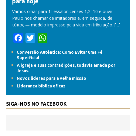
para hoje
Vamos olhar para 1Tessalonicenses 1,2–10 e ouvir
Paulo nos chamar de imitadores e, em seguida, de
τύπος — modelo impresso pela vida em tribulação.
[…]
F
T
W
ac
w
h
Conversão Autêntica: Como Evitar uma Fé
e
itt
at
Superficial
b
er
s
A igreja e suas contradições, todavia amada por
Jesus.
o
A
Novos líderes para a velha missão
o
p
Liderança bíblica eficaz
k
p
SIGA-NOS NO FACEBOOK