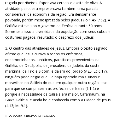
regada por ribeiros. Exportava cereais e azeite de oliva. A
atividade pesqueira representava também uma parcela
considerável da economia da região. Era densamente
povoada, porém menosprezada pelos judeus (Jo 1.46; 7.52). A
Galiléia esteve sob o governo da Fenícia durante 50 anos.
Some-se a isso a diversidade da população com seus cultos e
costumes pagãos; resultado: o desprezo dos judeus.
3. O centro das atividades de Jesus. Embora o texto sagrado
afirme que Jesus curava a todos os enfermos,
endemoninhados, lunáticos, paralíticos provenientes da
Galiléia, de Decápolis, de Jerusalém, da Judéia, da costa
marítima, de Tiro e Sidom, e dalém do Jordão (v.25; Lc 6.17),
ninguém pode negar que Ele haja operado mais sinais e
maravilhas na Galiléia do que em qualquer outra região. Isso
para que se cumprissem as profecias de Isaías (9.1,2) e
porque a necessidade da Galiléia era maior. Cafarnaum, na
Baixa Galiléia, é ainda hoje conhecida como a Cidade de Jesus
(4.13; Mt 9.1).
II. O SOFRIMENTO HUMANO