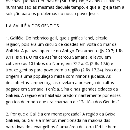
ovelhas que não têm pastor (Mt 9.36). Hoje as necessidades
humanas são as mesmas daquele tempo, e que a Igreja tem a
solução para os problemas do nosso povo: Jesus!
I. A GALILÉIA DOS GENTIOS
1. Galiléia. Do hebraico galil, que significa “anel, círculo,
região”, pois era um círculo de cidades em volta do mar da
Galiléia. A palavra aparece no Antigo Testamento (Js 20.7; 1 Rs
9.11; Is 9.1). O rei da Assíria cercou Samaria, e levou em
cativeiro as 10 tribos do Norte, em 722 a. C. (2 Rs 17.6) e
trouxe gentios para povoarem a região (2 Rs 17.24). Isso deu
origem a uma população mista com minoria judaica. As
descobertas arqueológicas revelam a presença de cultos
pagãos em Samaria, Fenícia, Síria e nas grandes cidades da
Galiléia. A região era habitada predominantemente por esses
gentios de modo que era chamada de “Galiléia dos Gentios”.
2. Por que a Galiléia era menosprezada? A região da Baixa
Galiléia, ou Galiléia Inferior, mencionada na maioria das
narrativas dos evangelhos é uma área de terra fértil e bem