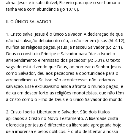
alma. Jesus é insubstituível; Ele veio para que o ser humano
tenha vida com abundância (Jo 10.10).
II. O ÚNICO SALVADOR
1. Cristo salva. Jesus é o único Salvador. A declaração de que
não há salvação debaixo do céu, a não ser em Jesus (At 4.12),
nulifica as religiões pagãs. Jesus já nasceu Salvador (Lc 2.11).
Deus o constituiu Príncipe e Salvador para “dar a Israel o
arrependimento e remissão dos pecados” (At 5.31). O texto
sagrado está dizendo que Deus, ao nomear o Senhor Jesus
como Salvador, deu aos pecadores a oportunidade para o
arrependimento. Se isso não acontecesse, não teríamos
salvação. Esse exclusivismo ainda afronta o mundo pagão, e
deixa em desconforto as religiões monoteístas, que não têm
a Cristo como o Filho de Deus e o único Salvador do mundo.
2. Cristo liberta. Libertador e Salvador. São dois títulos
aplicados a Cristo no Novo Testamento. A liberdade cristã
oferecida por Jesus é diferente da liberdade apregoada hoje
pela imprensa e pelos políticos. É o ato de libertar a nossa