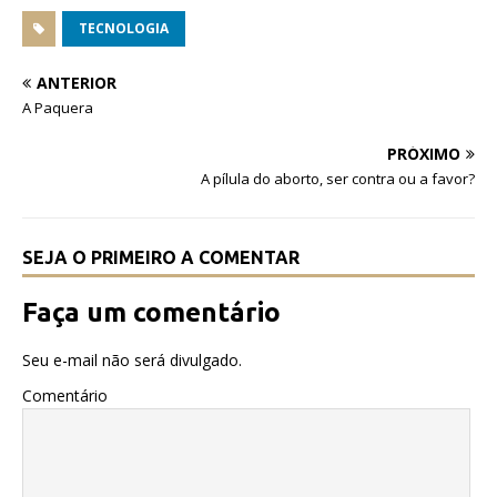
a
w
h
c
it
at
TECNOLOGIA
e
te
s
ANTERIOR
b
r
A
A Paquera
o
p
PRÓXIMO
o
p
A pílula do aborto, ser contra ou a favor?
k
SEJA O PRIMEIRO A COMENTAR
Faça um comentário
Seu e-mail não será divulgado.
Comentário