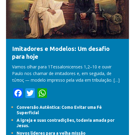
Imitadores e Modelos: Um desafio
para hoje
Vamos olhar para 1Tessalonicenses 1,2–10 e ouvir
Paulo nos chamar de imitadores e, em seguida, de
τύπος — modelo impresso pela vida em tribulação.
[…]
F
T
W
ac
w
h
Conversão Autêntica: Como Evitar uma Fé
e
itt
at
Superficial
b
er
s
A igreja e suas contradições, todavia amada por
Jesus.
o
A
Novos líderes para a velha missão