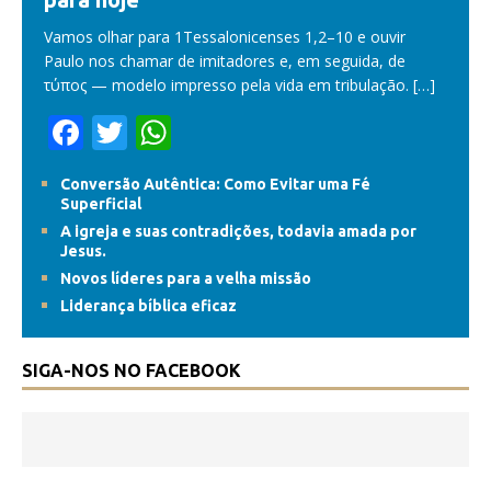
Vamos olhar para 1Tessalonicenses 1,2–10 e ouvir
Paulo nos chamar de imitadores e, em seguida, de
τύπος — modelo impresso pela vida em tribulação.
[…]
F
T
W
ac
w
h
Conversão Autêntica: Como Evitar uma Fé
e
itt
at
Superficial
b
er
s
A igreja e suas contradições, todavia amada por
Jesus.
o
A
Novos líderes para a velha missão
o
p
Liderança bíblica eficaz
k
p
SIGA-NOS NO FACEBOOK