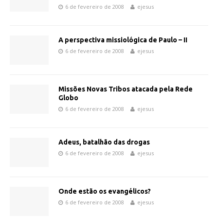
6 de fevereiro de 2008
ejesus
A perspectiva missiológica de Paulo – II
6 de fevereiro de 2008
ejesus
Missões Novas Tribos atacada pela Rede
Globo
6 de fevereiro de 2008
ejesus
Adeus, batalhão das drogas
6 de fevereiro de 2008
ejesus
Onde estão os evangélicos?
6 de fevereiro de 2008
ejesus