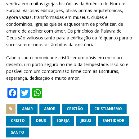
verifica em muitas igrejas históricas da América do Norte e
Europa. Valiosas edificações, obras-primas arquitetônicas,
agora vazias, transformadas em museus, clubes e
condomínios, igrejas que se esqueceram de profetizar, de
amar e de acolher com amor. Os princípios da Palavra de
Deus são valiosos tanto para a edificação da fé quanto para o
sucesso em todos os âmbitos da existência.
Cabe a cada comunidade cristã ser um oásis em meio ao
deserto, um porto seguro no meio da tempestade. Isso só é
possível com um compromisso firme com as Escrituras,
esperança, dedicação e muito amor.
F
T
W
a
w
h
c
it
at
AMAR
AMOR
CRISTÃO
CRISTIANISMO
e
te
s
CRISTO
DEUS
IGREJA
JESUS
SANTIDADE
b
r
A
SANTO