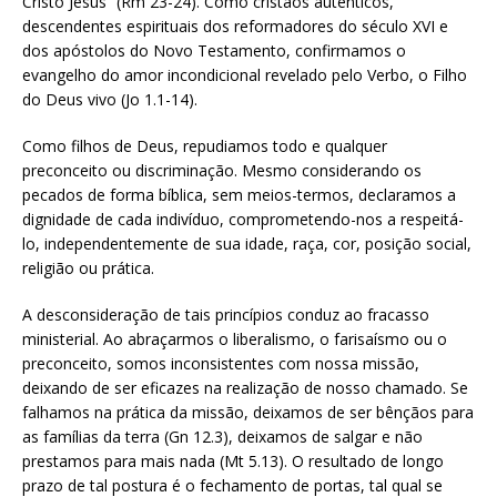
Cristo Jesus” (Rm 23-24). Como cristãos autênticos,
descendentes espirituais dos reformadores do século XVI e
dos apóstolos do Novo Testamento, confirmamos o
evangelho do amor incondicional revelado pelo Verbo, o Filho
do Deus vivo (Jo 1.1-14).
Como filhos de Deus, repudiamos todo e qualquer
preconceito ou discriminação. Mesmo considerando os
pecados de forma bíblica, sem meios-termos, declaramos a
dignidade de cada indivíduo, comprometendo-nos a respeitá-
lo, independentemente de sua idade, raça, cor, posição social,
religião ou prática.
A desconsideração de tais princípios conduz ao fracasso
ministerial. Ao abraçarmos o liberalismo, o farisaísmo ou o
preconceito, somos inconsistentes com nossa missão,
deixando de ser eficazes na realização de nosso chamado. Se
falhamos na prática da missão, deixamos de ser bênçãos para
as famílias da terra (Gn 12.3), deixamos de salgar e não
prestamos para mais nada (Mt 5.13). O resultado de longo
prazo de tal postura é o fechamento de portas, tal qual se