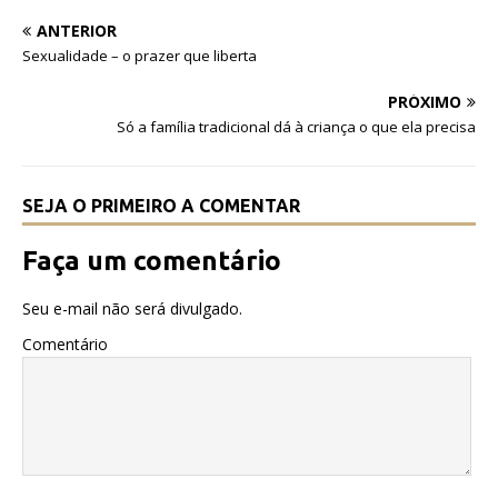
o
p
ANTERIOR
o
p
Sexualidade – o prazer que liberta
k
PRÓXIMO
Só a família tradicional dá à criança o que ela precisa
SEJA O PRIMEIRO A COMENTAR
Faça um comentário
Seu e-mail não será divulgado.
Comentário