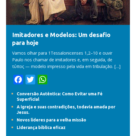
Imitadores e Modelos: Um desafio
para hoje
Vamos olhar para 1Tessalonicenses 1,2–10 e ouvir
Paulo nos chamar de imitadores e, em seguida, de
τύπος — modelo impresso pela vida em tribulação.
[…]
F
T
W
ac
w
h
Conversão Autêntica: Como Evitar uma Fé
e
itt
at
Superficial
b
er
s
A igreja e suas contradições, todavia amada por
Jesus.
o
A
Novos líderes para a velha missão
o
p
Liderança bíblica eficaz