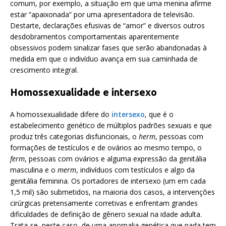
comum, por exemplo, a situação em que uma menina afirme
estar “apaixonada” por uma apresentadora de televisão.
Destarte, declarações efusivas de “amor” e diversos outros
desdobramentos comportamentais aparentemente
obsessivos podem sinalizar fases que serão abandonadas à
medida em que o indivíduo avança em sua caminhada de
crescimento integral.
Homossexualidade e intersexo
A homossexualidade difere do
intersexo
, que é o
estabelecimento genético de múltiplos padrões sexuais e que
produz três categorias disfuncionais, o
herm
, pessoas com
formações de testículos e de ovários ao mesmo tempo, o
ferm
, pessoas com ovários e alguma expressão da genitália
masculina e o
merm
, indivíduos com testículos e algo da
genitália feminina. Os portadores de intersexo (um em cada
1,5 mil) são submetidos, na maioria dos casos, a intervenções
cirúrgicas pretensamente corretivas e enfrentam grandes
dificuldades de definição de gênero sexual na idade adulta.
Trata-se, neste caso, de uma anomalia genética que nada tem