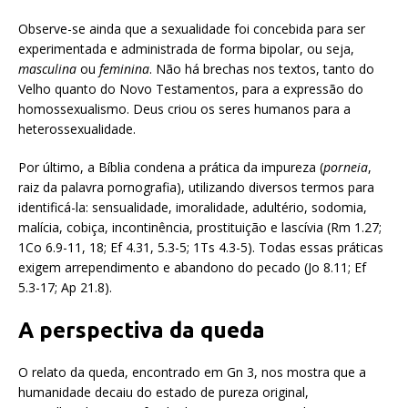
Observe-se ainda que a sexualidade foi concebida para ser
experimentada e administrada de forma bipolar, ou seja,
masculina
ou
feminina
. Não há brechas nos textos, tanto do
Velho quanto do Novo Testamentos, para a expressão do
homossexualismo. Deus criou os seres humanos para a
heterossexualidade.
Por último, a Bíblia condena a prática da impureza (
porneia
,
raiz da palavra pornografia), utilizando diversos termos para
identificá-la: sensualidade, imoralidade, adultério, sodomia,
malícia, cobiça, incontinência, prostituição e lascívia (Rm 1.27;
1Co 6.9-11, 18; Ef 4.31, 5.3-5; 1Ts 4.3-5). Todas essas práticas
exigem arrependimento e abandono do pecado (Jo 8.11; Ef
5.3-17; Ap 21.8).
A perspectiva da queda
O relato da queda, encontrado em Gn 3, nos mostra que a
humanidade decaiu do estado de pureza original,