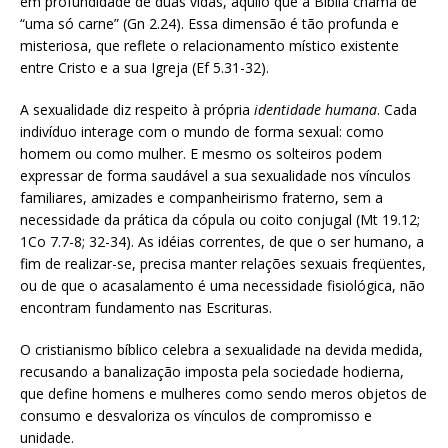
em profundidade de duas vidas, aquilo que a Bíblia chama de
“uma só carne” (Gn 2.24). Essa dimensão é tão profunda e
misteriosa, que reflete o relacionamento místico existente
entre Cristo e a sua Igreja (Ef 5.31-32).
A sexualidade diz respeito à própria
identidade humana
. Cada
indivíduo interage com o mundo de forma sexual: como
homem ou como mulher. E mesmo os solteiros podem
expressar de forma saudável a sua sexualidade nos vínculos
familiares, amizades e companheirismo fraterno, sem a
necessidade da prática da cópula ou coito conjugal (Mt 19.12;
1Co 7.7-8; 32-34). As idéias correntes, de que o ser humano, a
fim de realizar-se, precisa manter relações sexuais freqüentes,
ou de que o acasalamento é uma necessidade fisiológica, não
encontram fundamento nas Escrituras.
O cristianismo bíblico celebra a sexualidade na devida medida,
recusando a banalização imposta pela sociedade hodierna,
que define homens e mulheres como sendo meros objetos de
consumo e desvaloriza os vínculos de compromisso e
unidade.