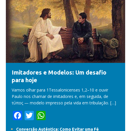
Imitadores e Modelos: Um desafio
para hoje
Vamos olhar para 1Tessalonicenses 1,2–10 e ouvir
Paulo nos chamar de imitadores e, em seguida, de
τύπος — modelo impresso pela vida em tribulação.
[…]
F
T
W
ac
w
h
Conversão Autêntica: Como Evitar uma Fé