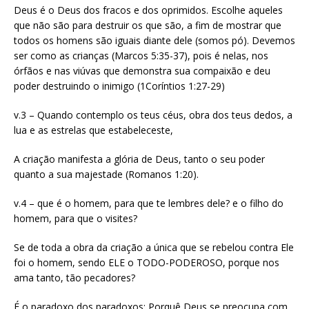
Deus é o Deus dos fracos e dos oprimidos. Escolhe aqueles
que não são para destruir os que são, a fim de mostrar que
todos os homens são iguais diante dele (somos pó). Devemos
ser como as crianças (Marcos 5:35-37), pois é nelas, nos
órfãos e nas viúvas que demonstra sua compaixão e deu
poder destruindo o inimigo (1Coríntios 1:27-29)
v.3 – Quando contemplo os teus céus, obra dos teus dedos, a
lua e as estrelas que estabeleceste,
A criação manifesta a glória de Deus, tanto o seu poder
quanto a sua majestade (Romanos 1:20).
v.4 – que é o homem, para que te lembres dele? e o filho do
homem, para que o visites?
Se de toda a obra da criação a única que se rebelou contra Ele
foi o homem, sendo ELE o TODO-PODEROSO, porque nos
ama tanto, tão pecadores?
É o paradoxo dos paradoxos: Porquê Deus se preocupa com