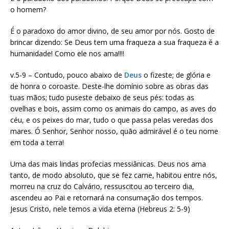
o homem?
É o paradoxo do amor divino, de seu amor por nós. Gosto de
brincar dizendo: Se Deus tem uma fraqueza a sua fraqueza é a
humanidade! Como ele nos ama!!!!
v.5-9 – Contudo, pouco abaixo de
Deus
o fizeste; de glória e
de honra o coroaste. Deste-lhe domínio sobre as obras das
tuas mãos; tudo puseste debaixo de seus pés: todas as
ovelhas e bois, assim como os animais do campo, as aves do
céu, e os peixes do mar, tudo o que passa pelas veredas dos
mares. Ó Senhor, Senhor nosso, quão admirável é o teu nome
em toda a terra!
Uma das mais lindas profecias messiânicas. Deus nos ama
tanto, de modo absoluto, que se fez carne, habitou entre nós,
morreu na cruz do Calvário, ressuscitou ao terceiro dia,
ascendeu ao Pai e retornará na consumação dos tempos.
Jesus Cristo, nele temos a vida eterna (Hebreus 2: 5-9)