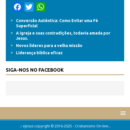
F
T
W
ac
w
h
Conversão Autêntica: Como Evitar uma Fé
e
itt
at
Superficial
b
er
s
A igreja e suas contradições, todavia amada por
Jesus.
o
A
Novos líderes para a velha missão
o
p
Liderança bíblica eficaz
k
p
SIGA-NOS NO FACEBOOK
.:: eJesus copyright © 2016-2025 - Cristianismo On-line...