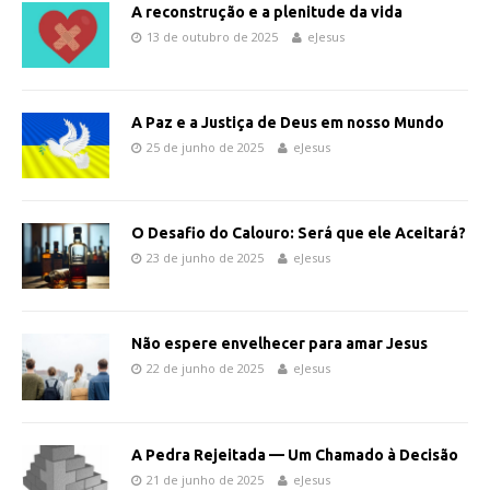
A reconstrução e a plenitude da vida
13 de outubro de 2025
eJesus
A Paz e a Justiça de Deus em nosso Mundo
25 de junho de 2025
eJesus
O Desafio do Calouro: Será que ele Aceitará?
23 de junho de 2025
eJesus
Não espere envelhecer para amar Jesus
22 de junho de 2025
eJesus
A Pedra Rejeitada — Um Chamado à Decisão
21 de junho de 2025
eJesus