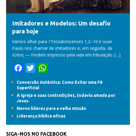
Imitadores e Modelos: Um desafio
para hoje
Vamos olhar para 1Tessalonicenses 1,2–10 e ouvir
Paulo nos chamar de imitadores e, em seguida, de
τύπος — modelo impresso pela vida em tribulação.
[…]
F
T
W
ac
w
h
Conversão Autêntica: Como Evitar uma Fé
e
itt
at
Superficial
b
er
s
A igreja e suas contradições, todavia amada por
Jesus.
o
A
Novos líderes para a velha missão
o
p
Liderança bíblica eficaz
k
p
SIGA-NOS NO FACEBOOK