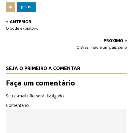
a
w
h
c
it
at
JESUS
e
te
s
ANTERIOR
b
r
A
O bode expiatório
o
p
PRÓXIMO
o
p
O Brasil não é um país sério
k
SEJA O PRIMEIRO A COMENTAR
Faça um comentário
Seu e-mail não será divulgado.
Comentário