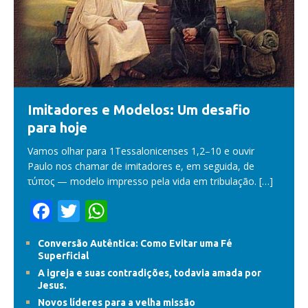
Imitadores e Modelos: Um desafio
para hoje
Vamos olhar para 1Tessalonicenses 1,2–10 e ouvir
Paulo nos chamar de imitadores e, em seguida, de
τύπος — modelo impresso pela vida em tribulação.
[…]
F
T
W
ac
w
h
Conversão Autêntica: Como Evitar uma Fé
e
itt
at
Superficial
b
er
s
A igreja e suas contradições, todavia amada por
Jesus.
o
A
Novos líderes para a velha missão