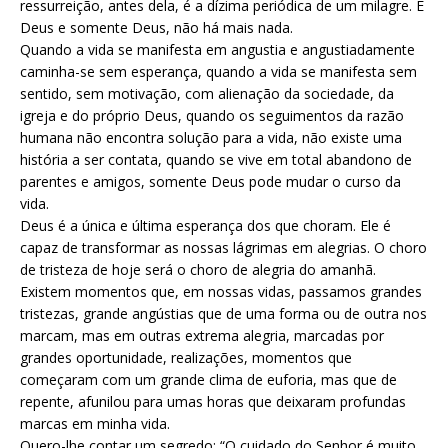
ressurreição, antes dela, é a dízima periódica de um milagre. É
Deus e somente Deus, não há mais nada.
Quando a vida se manifesta em angustia e angustiadamente
caminha-se sem esperança, quando a vida se manifesta sem
sentido, sem motivação, com alienação da sociedade, da
igreja e do próprio Deus, quando os seguimentos da razão
humana não encontra solução para a vida, não existe uma
história a ser contata, quando se vive em total abandono de
parentes e amigos, somente Deus pode mudar o curso da
vida.
Deus é a única e última esperança dos que choram. Ele é
capaz de transformar as nossas lágrimas em alegrias. O choro
de tristeza de hoje será o choro de alegria do amanhã.
Existem momentos que, em nossas vidas, passamos grandes
tristezas, grande angústias que de uma forma ou de outra nos
marcam, mas em outras extrema alegria, marcadas por
grandes oportunidade, realizações, momentos que
começaram com um grande clima de euforia, mas que de
repente, afunilou para umas horas que deixaram profundas
marcas em minha vida.
Quero-lhe contar um segredo: “O cuidado do Senhor é muito