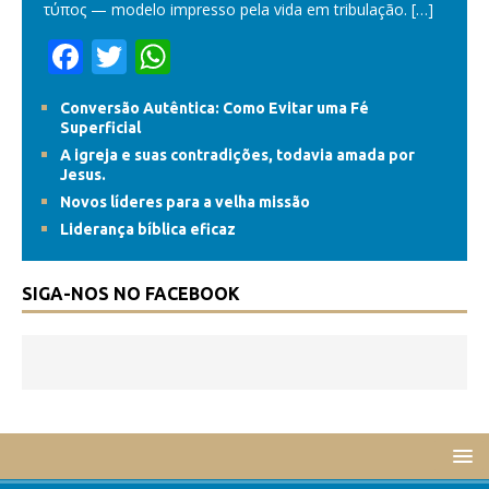
τύπος — modelo impresso pela vida em tribulação.
[…]
F
T
W
ac
w
h
Conversão Autêntica: Como Evitar uma Fé
e
itt
at
Superficial
b
er
s
A igreja e suas contradições, todavia amada por
Jesus.
o
A
Novos líderes para a velha missão
o
p
Liderança bíblica eficaz
k
p
SIGA-NOS NO FACEBOOK