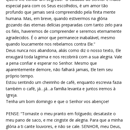
especial para com os Seus escolhidos, é um amor tão
profundo que jamais será compreendido pela finita mente
humana. Mas, em breve, quando estivermos na glória
gozando das eternas delícias preparadas com tanto zelo para
os fiéis, haveremos de compreender e seremos eternamente
agradecidos. É o amor que permanece inabalável, mesmo
quando loucamente nos rebelamos contra Ele.”
Deus nunca nos abandona, aliás como diz o nosso texto, Ele
enxugará toda lagrima e nos recobrirá com a sua alegria. Vale
a pena confiar e esperar no Senhor. Mesmo que
aparentemente demore, não falhará jamais, Ele tem seu
próprio tempo.
Estou sentindo um cheirinho de café, enquanto escrevia fazia
também o café, já…já…a família levanta e juntos iremos à
Igreja.
Tenha um bom domingo e que o Senhor vos abençoe!
PENSE: “Tornaste o meu pranto em folguedo; desataste o
meu pano de saco, e me cingiste de alegria. Para que a minha
glória a ti cante louvores, e não se cale. SENHOR, meu Deus,