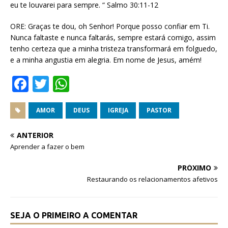
eu te louvarei para sempre. “ Salmo 30:11-12
ORE: Graças te dou, oh Senhor! Porque posso confiar em Ti.
Nunca faltaste e nunca faltarás, sempre estará comigo, assim
tenho certeza que a minha tristeza transformará em folguedo,
e a minha angustia em alegria. Em nome de Jesus, amém!
F
T
W
a
w
h
c
it
at
AMOR
DEUS
IGREJA
PASTOR
e
te
s
ANTERIOR
b
r
A
Aprender a fazer o bem
o
p
PRÓXIMO
o
p
Restaurando os relacionamentos afetivos
k
SEJA O PRIMEIRO A COMENTAR