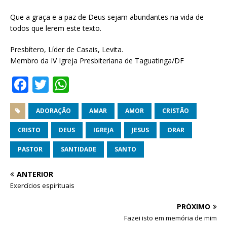
Que a graça e a paz de Deus sejam abundantes na vida de
todos que lerem este texto.
Presbítero, Líder de Casais, Levita.
Membro da IV Igreja Presbiteriana de Taguatinga/DF
F
T
W
a
w
h
c
it
at
ADORAÇÃO
AMAR
AMOR
CRISTÃO
e
te
s
CRISTO
DEUS
IGREJA
JESUS
ORAR
b
r
A
PASTOR
SANTIDADE
SANTO
o
p
ANTERIOR
o
p
Exercícios espirituais
k
PRÓXIMO
Fazei isto em memória de mim