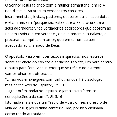
O Senhor Jesus falando com a mulher samaritana, em Jo 4.
não disse: o Pai procura verdadeiros cantores,
instrumentistas, levitas, pastores, doutores da lei, sacerdotes
e etc. , mas sim: “porque são estes que o Pai procura para
seus adoradores”, “os verdadeiros adoradores que adorem ao
Pai em Espírito e em verdade”, os que amam sua Palavra, e
procuram cumpri-la em amor, querem ter um caráter
adequado ao chamado de Deus.
O apostolo Paulo em dois textos inspiradíssimos, escreve
sobre ser cheio do espírito e andar no Espirito, um para dentro
o outro para fora, vida interior que se reflete no exterior,
vamos olhar os dois textos.
“E não vos embriagueis com vinho, no qual há dissolução,
mas enchei-vos do Espírito”, Ef. 5.18
“Digo porém: andai no Espírito, e jamais satisfareis as
concupiscência da carne”, Gl. 5.16
Isto nada mais é que um “estilo de vida”, o mesmo estilo de
vida de Jesus; Jesus tinha caráter e vida, por isso ensinava
como tendo autoridade.