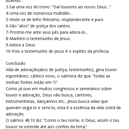
dizendo…
3-Sai uma voz do trono: “Daí louvores ao nosso Deus…”
4-Uma voz de numerosa multidão…
5-Vestir-se de linho finíssimo, resplandecente e puro
6-São “atos” de justiça dos santos.
7-Prostrei-me ante seus pés para adora-lo…
8-Mantém o testemunho de Jesus:
9-Adora a Deus.
10-Pois o testemunho de Jesus é o espírito da profecia.
Conclusão:
Vida de adoração(atos de justiça, testemunho), gera louvor
espontâneo, cântico novo, o salmista diz que: “todas as
minhas fontes estão em Ti”.
Como já ouvi em muitos congressos e seminários sobre
louvor e adoração, Deus não busca, cantores,
instrumentistas, dançarinos etc., Jesus busca vidas que
queiram segui-lo e servi-lo, esta é a essência da vida cristã de
adoração.
O salmos 48.10 diz: “Como o teu nome, ó Deus, assim o teu
louvor se estende até aos confins da terra;”