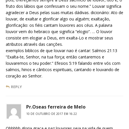
fruto dos lábios que confessam o seu nome.” Louvar significa
agradecer a Deus pelas suas muitas dádivas. dicionário: Ato de
louvar, de exaltar e glorificar algo ou alguém; exaltação,
glorificação: os fiéis cantam louvores aos céus. A palavra
louvor vem do hebraico que significa “elogio”. … O louvor
consiste em elogiar a Deus, em exalta-Lo e mostrar seus
atributos através das canções.
exemplos biblicos de que louvar nao é cantar: Salmos 21:13
“Exalta-te, Senhor, na tua força; então cantaremos e
louvaremos o teu poder.” Efesios 5:19 falando entre vós com
salmos, hinos e cânticos espirituais, cantando e louvando de
coração ao Senhor.
REPLY
Pr.Oseas ferreira de Melo
10 DE OUTUBRO DE 2017 EM 16:22
Ohhhhh gloria graça e paz louvores seja na vida de quem