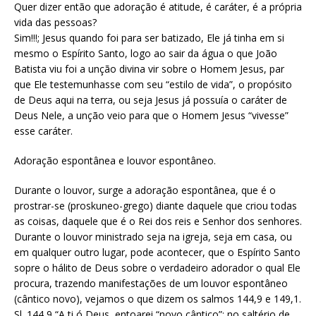
Quer dizer então que adoração é atitude, é caráter, é a própria
vida das pessoas?
Sim!!!; Jesus quando foi para ser batizado, Ele já tinha em si
mesmo o Espírito Santo, logo ao sair da água o que João
Batista viu foi a unção divina vir sobre o Homem Jesus, par
que Ele testemunhasse com seu “estilo de vida”, o propósito
de Deus aqui na terra, ou seja Jesus já possuía o caráter de
Deus Nele, a unção veio para que o Homem Jesus “vivesse”
esse caráter.
Adoração espontânea e louvor espontâneo.
Durante o louvor, surge a adoração espontânea, que é o
prostrar-se (proskuneo-grego) diante daquele que criou todas
as coisas, daquele que é o Rei dos reis e Senhor dos senhores.
Durante o louvor ministrado seja na igreja, seja em casa, ou
em qualquer outro lugar, pode acontecer, que o Espírito Santo
sopre o hálito de Deus sobre o verdadeiro adorador o qual Ele
procura, trazendo manifestações de um louvor espontâneo
(cântico novo), vejamos o que dizem os salmos 144,9 e 149,1.
Sl. 144,9 “A ti ó Deus, entoarei “novo cântico”; no saltério de