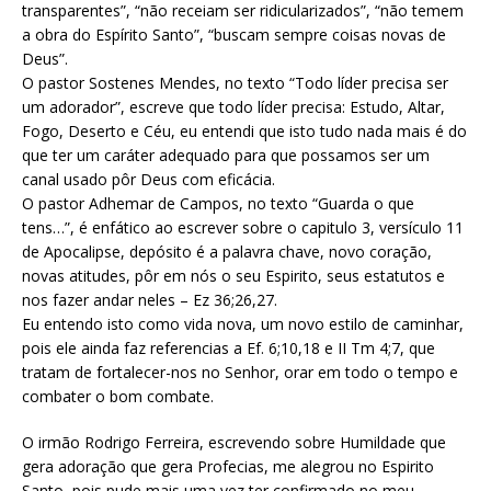
transparentes”, “não receiam ser ridicularizados”, “não temem
a obra do Espírito Santo”, “buscam sempre coisas novas de
Deus”.
O pastor Sostenes Mendes, no texto “Todo líder precisa ser
um adorador”, escreve que todo líder precisa: Estudo, Altar,
Fogo, Deserto e Céu, eu entendi que isto tudo nada mais é do
que ter um caráter adequado para que possamos ser um
canal usado pôr Deus com eficácia.
O pastor Adhemar de Campos, no texto “Guarda o que
tens…”, é enfático ao escrever sobre o capitulo 3, versículo 11
de Apocalipse, depósito é a palavra chave, novo coração,
novas atitudes, pôr em nós o seu Espirito, seus estatutos e
nos fazer andar neles – Ez 36;26,27.
Eu entendo isto como vida nova, um novo estilo de caminhar,
pois ele ainda faz referencias a Ef. 6;10,18 e II Tm 4;7, que
tratam de fortalecer-nos no Senhor, orar em todo o tempo e
combater o bom combate.
O irmão Rodrigo Ferreira, escrevendo sobre Humildade que
gera adoração que gera Profecias, me alegrou no Espirito
Santo, pois pude mais uma vez ter confirmado no meu