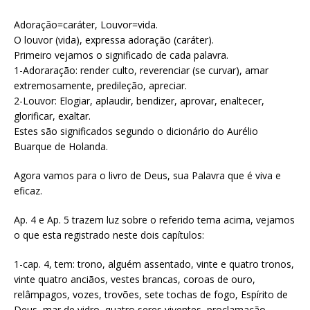
Adoração=caráter, Louvor=vida.
O louvor (vida), expressa adoração (caráter).
Primeiro vejamos o significado de cada palavra.
1-Adoraração: render culto, reverenciar (se curvar), amar
extremosamente, predileção, apreciar.
2-Louvor: Elogiar, aplaudir, bendizer, aprovar, enaltecer,
glorificar, exaltar.
Estes são significados segundo o dicionário do Aurélio
Buarque de Holanda.
Agora vamos para o livro de Deus, sua Palavra que é viva e
eficaz.
Ap. 4 e Ap. 5 trazem luz sobre o referido tema acima, vejamos
o que esta registrado neste dois capítulos:
1-cap. 4, tem: trono, alguém assentado, vinte e quatro tronos,
vinte quatro anciãos, vestes brancas, coroas de ouro,
relâmpagos, vozes, trovões, sete tochas de fogo, Espírito de
Deus, mar de vidro, quatro seres viventes, proclamação,