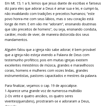
Em Mt. 15; 1 a 9, lemos que Jesus diante de escribas e fariseus
diz para eles que adorar a Deus é amar sua e lei, e cumpri-la,
não invalidando com tradições e preceitos humanos; “este
povo honra-me com seus lábios, mas o seu coração está
longe de mim. E em vão me “adoram”, ensinando doutrinas
que são preceitos de homens”, ou seja, ensinando conduta,
caráter, modo de viver, de maneira distorcida dos seus
mandamentos.
Alguém falou que a igreja não sabe adorar; é bem provável
que a igreja não esteja vivendo a Palavra de Deus com
testemunho profético; pois em muitas igrejas existem
excelentes ministérios de música, grandes e maravilhosos
corais, homens e mulheres com vozes lindas, grandes
instrumentistas, pastores capacitados e mestres da palavra.
Para finalizar, vejamos o cap. 19 de apocalipse.
1-Aparece uma grande voz de numerosa multidão
2-Os vinte e quatro anciãos, os quatro seres
viventes(querubins), prostraram-se e adoraram a Deus,