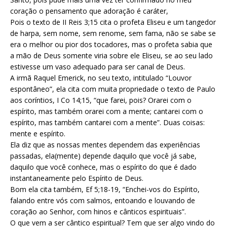
coração o pensamento que adoração é caráter,
Pois o texto de II Reis 3;15 cita o profeta Eliseu e um tangedor
de harpa, sem nome, sem renome, sem fama, não se sabe se
era o melhor ou pior dos tocadores, mas o profeta sabia que
a mão de Deus somente viria sobre ele Eliseu, se ao seu lado
estivesse um vaso adequado para ser canal de Deus.
A irmã Raquel Emerick, no seu texto, intitulado “Louvor
espontâneo”, ela cita com muita propriedade o texto de Paulo
aos coríntios, I Co 14;15, “que farei, pois? Orarei com o
espírito, mas também orarei com a mente; cantarei com o
espírito, mas também cantarei com a mente”. Duas coisas:
mente e espírito.
Ela diz que as nossas mentes dependem das experiências
passadas, ela(mente) depende daquilo que você já sabe,
daquilo que você conhece, mas o espírito do que é dado
instantaneamente pelo Espírito de Deus.
Bom ela cita também, Ef 5;18-19, “Enchei-vos do Espírito,
falando entre vós com salmos, entoando e louvando de
coração ao Senhor, com hinos e cânticos espirituais”.
O que vem a ser cântico espiritual? Tem que ser algo vindo do