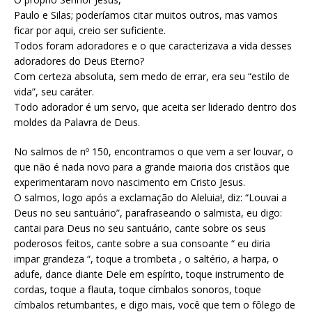
Paulo e Silas; poderíamos citar muitos outros, mas vamos
ficar por aqui, creio ser suficiente.
Todos foram adoradores e o que caracterizava a vida desses
adoradores do Deus Eterno?
Com certeza absoluta, sem medo de errar, era seu “estilo de
vida”, seu caráter.
Todo adorador é um servo, que aceita ser liderado dentro dos
moldes da Palavra de Deus.
No salmos de nº 150, encontramos o que vem a ser louvar, o
que não é nada novo para a grande maioria dos cristãos que
experimentaram novo nascimento em Cristo Jesus.
O salmos, logo após a exclamação do Aleluia!, diz: “Louvai a
Deus no seu santuário”, parafraseando o salmista, eu digo:
cantai para Deus no seu santuário, cante sobre os seus
poderosos feitos, cante sobre a sua consoante “ eu diria
impar grandeza “, toque a trombeta , o saltério, a harpa, o
adufe, dance diante Dele em espírito, toque instrumento de
cordas, toque a flauta, toque címbalos sonoros, toque
címbalos retumbantes, e digo mais, você que tem o fôlego de