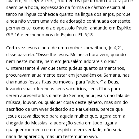
fala em, Sl 144;9 e 149;1, momentos que brotam no coração e
saem pela boca, expressado na forma de cântico espiritual
tanto na língua conhecida quanto na língua dos anjos, porque
ainda não vivem uma vida de adoração continuada constante,
permanente; como diz o apostolo Paulo, andando em Espírito,
Gl.5;16 e enchendo-vos do Espirito, Ef. 5;18.
Certa vez Jesus diante de uma mulher samaritana, Jo 4;21,
disse para ela: “Disse-lhe Jesus: Mulher a hora vem, quando
nem neste monte, nem em Jerusalém adorareis o Pai.”
O interessante é ver que tanto judeus quanto samaritanos,
procuravam anualmente estar em Jerusalém ou Samaria, nas
chamadas festas fixas ou moveis, para “adorar” a Deus,
levando suas oferendas seus sacrifícios, seus filhos para
serem apresentados diante do Senhor; aqui Jesus não fala de
música, louvor, ou qualquer coisa deste gênero, mas sim do
sacrifício de um viver dedicado ao Pai Celeste, parece que
Jesus estava dizendo para aquela mulher que, agora com a
chegada do Messias, a adoração seria em todo lugar a
qualquer momento e em espírito e em verdade, não seria
nada de aparência, mas um testemunho vivo.