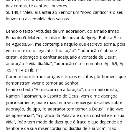
dez cordas, te cantarei louvores.
Sl. 149,1 “Aleluia! Cantai ao Senhor um “novo cântico” e o seu
louvor na assembléia dos santos.
Lendo o texto “Atitudes de um adorador”, do amado irmão
Eduardo G. Mateus, ministro de louvor da Igreja Batista Betel
de Agudos/SP, me contempla naquilo que escrevo acima, pois
vejo no texto o seguinte: “boa ação”, “ adoração é atitude
cristã”, adoração é caráter adequado a vontade de Deus”,
adoração é vida dia/dia”, “adoração é testemunho- Ap. 6.9, Ap.
7;9,11,14 e Hb. 11”.
Como é bom lermos artigos e textos escritos pôr homens que
demonstram viver o temor ao Senhor.
Lendo o texto “A mascara da adoração”, do amado irmão,
Ramon Tassmann, o Espirito de Deus, vem e me abençoa
graciosamente; pude mais uma vez, enxergar detalhes sobre
adoração, do tipo, “o adorador tem temor a Deus”, “não vive
de aparências”, “a pratica da Palavra é uma constante em sua
vida”, “não tem medo de dizer que é fraco e que depende do
Senhor e da sua misericórdia no dia/dia de sua vida”, “são