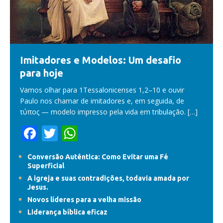
Imitadores e Modelos: Um desafio
para hoje
Vamos olhar para 1Tessalonicenses 1,2–10 e ouvir
Paulo nos chamar de imitadores e, em seguida, de
τύπος — modelo impresso pela vida em tribulação.
[…]
F
T
W
ac
w
h
Conversão Autêntica: Como Evitar uma Fé
e
itt
at
Superficial
b
er
s
A igreja e suas contradições, todavia amada por
Jesus.
o
A
Novos líderes para a velha missão
o
p
Liderança bíblica eficaz