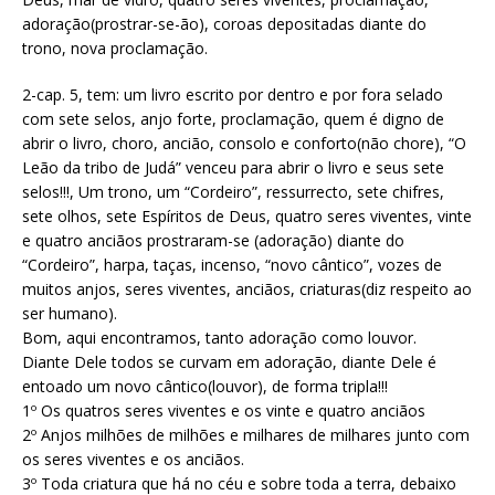
adoração(prostrar-se-ão), coroas depositadas diante do
trono, nova proclamação.
2-cap. 5, tem: um livro escrito por dentro e por fora selado
com sete selos, anjo forte, proclamação, quem é digno de
abrir o livro, choro, ancião, consolo e conforto(não chore), “O
Leão da tribo de Judá” venceu para abrir o livro e seus sete
selos!!!, Um trono, um “Cordeiro”, ressurrecto, sete chifres,
sete olhos, sete Espíritos de Deus, quatro seres viventes, vinte
e quatro anciãos prostraram-se (adoração) diante do
“Cordeiro”, harpa, taças, incenso, “novo cântico”, vozes de
muitos anjos, seres viventes, anciãos, criaturas(diz respeito ao
ser humano).
Bom, aqui encontramos, tanto adoração como louvor.
Diante Dele todos se curvam em adoração, diante Dele é
entoado um novo cântico(louvor), de forma tripla!!!
1º Os quatros seres viventes e os vinte e quatro anciãos
2º Anjos milhões de milhões e milhares de milhares junto com
os seres viventes e os anciãos.
3º Toda criatura que há no céu e sobre toda a terra, debaixo