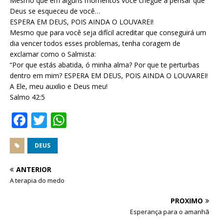
Mesmo que em alguns momentos você chegue a pensar que
Deus se esqueceu de você…
ESPERA EM DEUS, POIS AINDA O LOUVAREI!
Mesmo que para você seja difícil acreditar que conseguirá um
dia vencer todos esses problemas, tenha coragem de
exclamar como o Salmista:
“Por que estás abatida, ó minha alma? Por que te perturbas
dentro em mim? ESPERA EM DEUS, POIS AINDA O LOUVAREI!
A Ele, meu auxilio e Deus meu!
Salmo 42:5
F
T
W
a
w
h
c
it
at
DEUS
e
te
s
ANTERIOR
b
r
A
A terapia do medo
o
p
PRÓXIMO
o
p
Esperança para o amanhã