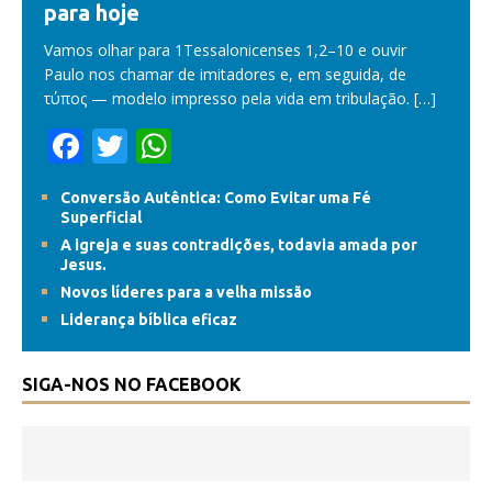
para hoje
Vamos olhar para 1Tessalonicenses 1,2–10 e ouvir
Paulo nos chamar de imitadores e, em seguida, de
τύπος — modelo impresso pela vida em tribulação.
[…]
F
T
W
ac
w
h
Conversão Autêntica: Como Evitar uma Fé
e
itt
at
Superficial
b
er
s
A igreja e suas contradições, todavia amada por
Jesus.
o
A
Novos líderes para a velha missão
o
p
Liderança bíblica eficaz
k
p
SIGA-NOS NO FACEBOOK