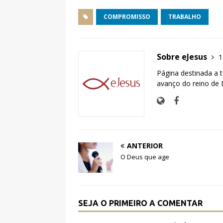
a
w
h
c
it
at
COMPROMISSO
TRABALHO
e
te
s
b
r
A
Sobre eJesus
1
o
p
Página destinada a 
o
p
avanço do reino de 
k
ANTERIOR
O Deus que age
SEJA O PRIMEIRO A COMENTAR