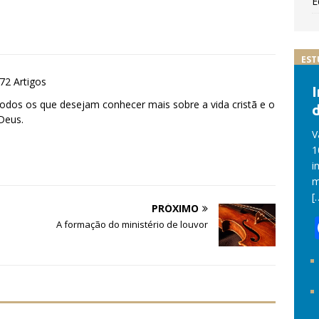
E
EST
72 Artigos
todos os que desejam conhecer mais sobre a vida cristã e o
d
Deus.
V
1
i
m
[
PRÓXIMO
A formação do ministério de louvor