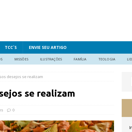
TCC´S
ENVIE SEU ARTIGO
OS
MISSÕES
ILUSTRAÇÕES
FAMÍLIA
TEOLOGIA
LI
os desejos se realizam
ejos se realizam
es
0
I