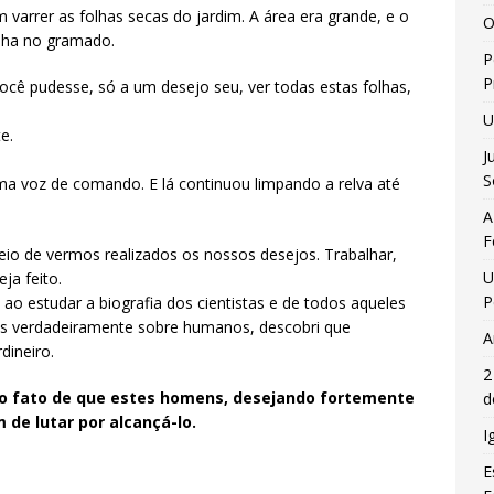
 varrer as folhas secas do jardim. A área era grande, e o
O
lha no gramado.
P
P
você pudesse, só a um desejo seu, ver todas estas folhas,
U
e.
J
S
uma voz de comando. E lá continuou limpando a relva até
A
F
eio de vermos realizados os nossos desejos. Trabalhar,
U
ja feito.
P
 ao estudar a biografia dos cientistas e de todos aqueles
es verdadeiramente sobre humanos, descobri que
A
dineiro.
2
do fato de que estes homens, desejando fortemente
d
 de lutar por alcançá-lo.
I
E