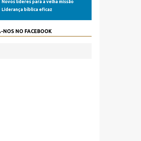
Novos líderes para a velha missão
o
p
Liderança bíblica eficaz
k
p
A-NOS NO FACEBOOK