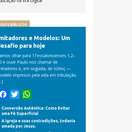
ducação na Era Digital
UDOS BÍBLICOS
Imitadores e Modelos: Um
esafio para hoje
amos olhar para 1Tessalonicenses 1,2–
0 e ouvir Paulo nos chamar de
mitadores e, em seguida, de τύπος —
odelo impresso pela vida em tribulação.
…]
F
T
W
ac
w
h
Conversão Autêntica: Como Evitar
e
itt
at
uma Fé Superficial
b
er
s
A igreja e suas contradições, todavia
amada por Jesus.
o
A