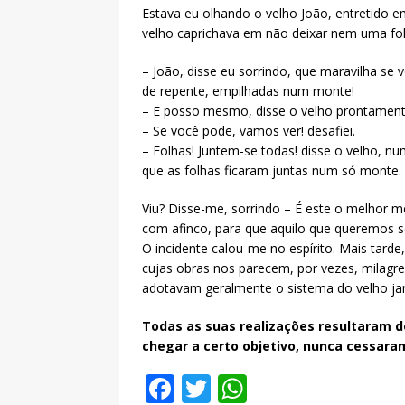
Estava eu olhando o velho João, entretido em
velho caprichava em não deixar nem uma fo
– João, disse eu sorrindo, que maravilha se 
de repente, empilhadas num monte!
– E posso mesmo, disse o velho prontament
– Se você pode, vamos ver! desafiei.
– Folhas! Juntem-se todas! disse o velho, n
que as folhas ficaram juntas num só monte.
Viu? Disse-me, sorrindo – É este o melhor m
com afinco, para que aquilo que queremos se
O incidente calou-me no espírito. Mais tarde,
cujas obras nos parecem, por vezes, milagr
adotavam geralmente o sistema do velho jar
Todas as suas realizações resultaram 
chegar a certo objetivo, nunca cessaram
F
T
W