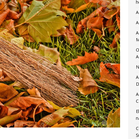
h
A
A
A
M
O
A
N
A
D
A
C
E
n
C
S