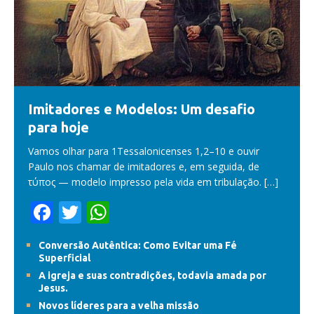
Imitadores e Modelos: Um desafio
para hoje
Vamos olhar para 1Tessalonicenses 1,2–10 e ouvir
Paulo nos chamar de imitadores e, em seguida, de
τύπος — modelo impresso pela vida em tribulação.
[…]
F
T
W
ac
w
h
Conversão Autêntica: Como Evitar uma Fé
e
itt
at
Superficial
b
er
s
A igreja e suas contradições, todavia amada por
Jesus.
o
A
Novos líderes para a velha missão