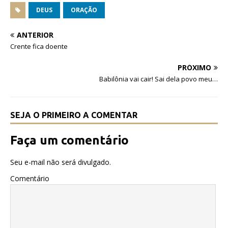
c
it
at
DEUS
ORAÇÃO
e
te
s
ANTERIOR
b
r
A
Crente fica doente
o
p
PRÓXIMO
o
p
Babilônia vai cair! Sai dela povo meu…
k
SEJA O PRIMEIRO A COMENTAR
Faça um comentário
Seu e-mail não será divulgado.
Comentário