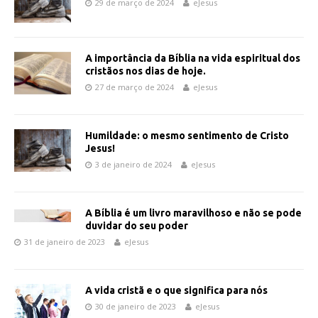
29 de março de 2024
eJesus
A importância da Bíblia na vida espiritual dos
cristãos nos dias de hoje.
27 de março de 2024
eJesus
Humildade: o mesmo sentimento de Cristo
Jesus!
3 de janeiro de 2024
eJesus
A Bíblia é um livro maravilhoso e não se pode
duvidar do seu poder
31 de janeiro de 2023
eJesus
A vida cristã e o que significa para nós
30 de janeiro de 2023
eJesus