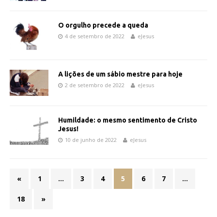
O orgulho precede a queda
4 de setembro de 2022
eJesus
A lições de um sábio mestre para hoje
2 de setembro de 2022
eJesus
Humildade: o mesmo sentimento de Cristo
Jesus!
10 de junho de 2022
eJesus
«
1
…
3
4
5
6
7
…
18
»