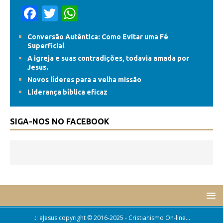
F
T
W
ac
w
h
Conversão Autêntica: Como Evitar uma Fé
e
itt
at
Superficial
b
er
s
A igreja e suas contradições, todavia amada por
Jesus.
o
A
Novos líderes para a velha missão
o
p
Liderança bíblica eficaz
k
p
SIGA-NOS NO FACEBOOK
.:: eJesus copyright © 2016-2025 - Cristianismo On-line...