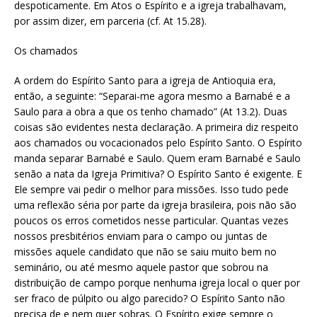
despoticamente. Em Atos o Espírito e a igreja trabalhavam,
por assim dizer, em parceria (cf. At 15.28).
Os chamados
A ordem do Espírito Santo para a igreja de Antioquia era,
então, a seguinte: “Separai-me agora mesmo a Barnabé e a
Saulo para a obra a que os tenho chamado” (At 13.2). Duas
coisas são evidentes nesta declaração. A primeira diz respeito
aos chamados ou vocacionados pelo Espírito Santo. O Espírito
manda separar Barnabé e Saulo. Quem eram Barnabé e Saulo
senão a nata da Igreja Primitiva? O Espírito Santo é exigente. E
Ele sempre vai pedir o melhor para missões. Isso tudo pede
uma reflexão séria por parte da igreja brasileira, pois não são
poucos os erros cometidos nesse particular. Quantas vezes
nossos presbitérios enviam para o campo ou juntas de
missões aquele candidato que não se saiu muito bem no
seminário, ou até mesmo aquele pastor que sobrou na
distribuição de campo porque nenhuma igreja local o quer por
ser fraco de púlpito ou algo parecido? O Espírito Santo não
precisa de e nem quer sobras. O Espírito exige sempre o