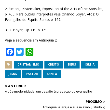
2. Simon J. Kistemaker, Exposition of the Acts of the Apostles,
p. 455. Para outras interpretes veja Orlando Boyer, Atos: O
Evangelho do Esprito Santo, p. 169.
3. O. Boyer, Op. Cit., p. 169.
Veja a sequencia em Antioquia 2
F
T
W
a
w
h
c
it
at
CRISTIANISMO
CRISTO
DEUS
IGREJA
e
te
s
JESUS
PASTOR
SANTO
b
r
A
ANTERIOR
o
p
A pós-modernidade, um desafio à pregaçao do evangelho
o
p
PRÓXIMO
k
Antioquia: a igreja e sua missão (Estudo 2)