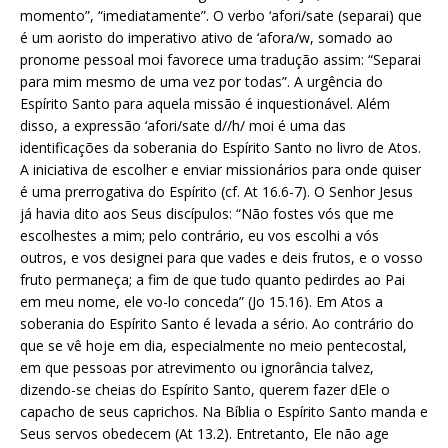
momento”, “imediatamente”. O verbo ‘afori/sate (separai) que
é um aoristo do imperativo ativo de ‘afora/w, somado ao
pronome pessoal moi favorece uma tradução assim: “Separai
para mim mesmo de uma vez por todas”. A urgência do
Espírito Santo para aquela missão é inquestionável. Além
disso, a expressão ‘afori/sate d//h/ moi é uma das
identificações da soberania do Espírito Santo no livro de Atos.
A iniciativa de escolher e enviar missionários para onde quiser
é uma prerrogativa do Espírito (cf. At 16.6-7). O Senhor Jesus
já havia dito aos Seus discípulos: “Não fostes vós que me
escolhestes a mim; pelo contrário, eu vos escolhi a vós
outros, e vos designei para que vades e deis frutos, e o vosso
fruto permaneça; a fim de que tudo quanto pedirdes ao Pai
em meu nome, ele vo-lo conceda” (Jo 15.16). Em Atos a
soberania do Espírito Santo é levada a sério. Ao contrário do
que se vê hoje em dia, especialmente no meio pentecostal,
em que pessoas por atrevimento ou ignorância talvez,
dizendo-se cheias do Espírito Santo, querem fazer dEle o
capacho de seus caprichos. Na Bíblia o Espírito Santo manda e
Seus servos obedecem (At 13.2). Entretanto, Ele não age