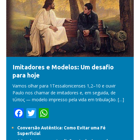
Imitadores e Modelos: Um desafio
para hoje
Vamos olhar para 1Tessalonicenses 1,2–10 e ouvir
Paulo nos chamar de imitadores e, em seguida, de
τύπος — modelo impresso pela vida em tribulação.
[…]
F
T
W
ac
w
h
Conversão Autêntica: Como Evitar uma Fé
e
itt
at
Superficial