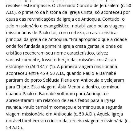
resolver este impasse. O chamado Concílio de Jerusalém (c. 50
A.D.), o primeiro da história da Igreja Cristã, só aconteceu por
causa das reivindicações da igreja de Antioquia. Contudo, o
zelo missionário e evangelístico, notabilizado pelas viagens
missionárias de Paulo foi, com certeza, a característica
principal da igreja de Antioquia. “Era apropriado que a cidade
onde foi fundada a primeira igreja cristã gentia, e onde os
cristãos receberam seu nome característico, talvez
sarcasticamente, fosse o berço das missões cristãs ao
estrangeiro (At 13.1)” (1). A primeira viagem missionária
aconteceu entre 45 e 50 A.D., quando Paulo e Barnabé
partiram do porto Selêucia Pieria em Antioquia e velejaram
para Chipre. Esta viagem, Ásia Menor a dentro, terminou
quando Paulo e Barnabé voltaram para Antioquia e
apresentaram um relatório de seus feitos para a igreja
reunida. Paulo também começou e terminou sua segunda
viagem missionária em Antioquia (c. 50 A.D.). Aquela igreja
notável também viu o início da terceira viagem missionária (c.
54 A.D.).