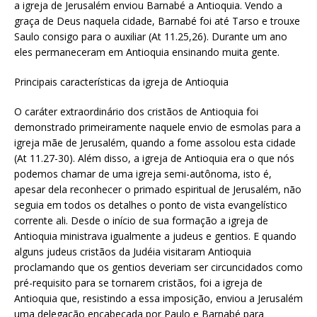
a igreja de Jerusalém enviou Barnabé a Antioquia. Vendo a
graça de Deus naquela cidade, Barnabé foi até Tarso e trouxe
Saulo consigo para o auxiliar (At 11.25,26). Durante um ano
eles permaneceram em Antioquia ensinando muita gente.
Principais características da igreja de Antioquia
O caráter extraordinário dos cristãos de Antioquia foi
demonstrado primeiramente naquele envio de esmolas para a
igreja mãe de Jerusalém, quando a fome assolou esta cidade
(At 11.27-30). Além disso, a igreja de Antioquia era o que nós
podemos chamar de uma igreja semi-autônoma, isto é,
apesar dela reconhecer o primado espiritual de Jerusalém, não
seguia em todos os detalhes o ponto de vista evangelístico
corrente ali. Desde o início de sua formação a igreja de
Antioquia ministrava igualmente a judeus e gentios. E quando
alguns judeus cristãos da Judéia visitaram Antioquia
proclamando que os gentios deveriam ser circuncidados como
pré-requisito para se tornarem cristãos, foi a igreja de
Antioquia que, resistindo a essa imposição, enviou a Jerusalém
uma delegação encabeçada por Paulo e Barnabé para