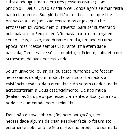
subsistindo igualmente em três pessoas divinas). “No
princípio… Deus…’. Não existia o céu, onde agora se manifesta
particularmente a Sua glória. Não existia a terra, que Lhe
ocupasse a atenção. Não existiam os anjos, que Lhe
entoassem louvores, nem o universo, para ser sustentado
pela palavra do Seu poder. Não havia nada, nem ninguém,
senão Deus; e isso, não durante um dia, um ano ou uma
época, mas “desde sempre”. Durante uma eternidade
passada, Deus esteve só – completo, suficiente, satisfeito em
Si mesmo, de nada necessitando.
Se um universo, ou anjos, ou seres humanos Lhe fossem
necessários de algum modo, teriam sido chamados à
existência desde toda a eternidade. Ao serem criados, nada
acrescentaram a Deus essencialmente. Ele não muda
(Malaquias 3:6), pelo que, essencialmente, a Sua glória não
pode ser aumentada nem diminuída.
Deus não estava sob coação, nem obrigação, nem
necessidade alguma de criar. Resolver fazê-lo foi um ato
puramente soberano de Sua parte, não produzido por nada