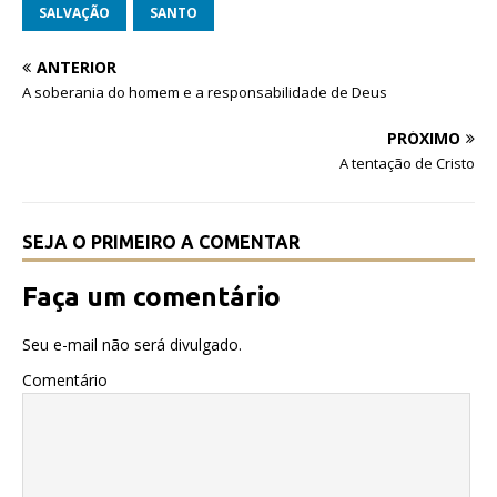
e
te
s
SALVAÇÃO
SANTO
b
r
A
ANTERIOR
o
p
A soberania do homem e a responsabilidade de Deus
o
p
PRÓXIMO
k
A tentação de Cristo
SEJA O PRIMEIRO A COMENTAR
Faça um comentário
Seu e-mail não será divulgado.
Comentário