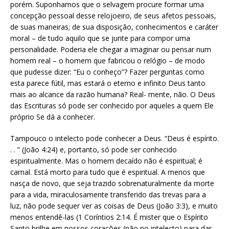
porém. Suponhamos que o selvagem procure formar uma
concepção pessoal desse relojoeiro, de seus afetos pessoais,
de suas maneiras; de sua disposição, conhecimentos e caráter
moral – de tudo aquilo que se junte para compor uma
personalidade. Poderia ele chegar a imaginar ou pensar num
homem real – o homem que fabricou o relógio – de modo
que pudesse dizer: “Eu o conheço”? Fazer perguntas como
esta parece fútil, mas estará o eterno e infinito Deus tanto
mais ao alcance da razão humana? Real- mente, não. O Deus
das Escrituras só pode ser conhecido por aqueles a quem Ele
próprio Se dá a conhecer.
Tampouco o intelecto pode conhecer a Deus. “Deus é espírito.
. . ” (João 4:24) e, portanto, só pode ser conhecido
espiritualmente. Mas o homem decaído não é espiritual; é
carnal. Está morto para tudo que é espiritual. A menos que
nasça de novo, que seja trazido sobrenaturalmente da morte
para a vida, miraculosamente transferido das trevas para a
luz, não pode sequer ver as coisas de Deus (João 3:3), e muito
menos entendê-las (1 Coríntios 2:14. É mister que o Espírito
Santo brilhe em nossos corações (não no intelecto) para dar-