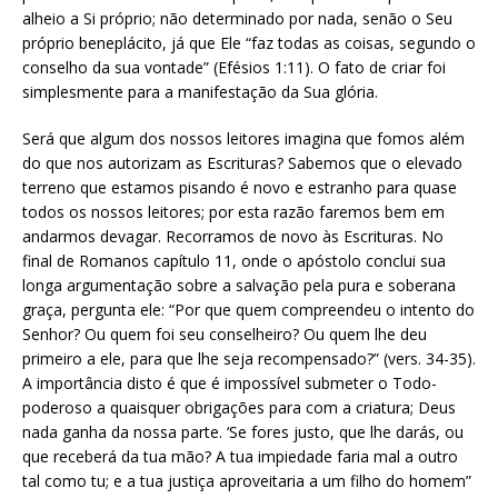
alheio a Si próprio; não determinado por nada, senão o Seu
próprio beneplácito, já que Ele “faz todas as coisas, segundo o
conselho da sua vontade” (Efésios 1:11). O fato de criar foi
simplesmente para a manifestação da Sua glória.
Será que algum dos nossos leitores imagina que fomos além
do que nos autorizam as Escrituras? Sabemos que o elevado
terreno que estamos pisando é novo e estranho para quase
todos os nossos leitores; por esta razão faremos bem em
andarmos devagar. Recorramos de novo às Escrituras. No
final de Romanos capítulo 11, onde o apóstolo conclui sua
longa argumentação sobre a salvação pela pura e soberana
graça, pergunta ele: “Por que quem compreendeu o intento do
Senhor? Ou quem foi seu conselheiro? Ou quem lhe deu
primeiro a ele, para que lhe seja recompensado?” (vers. 34-35).
A importância disto é que é impossível submeter o Todo-
poderoso a quaisquer obrigações para com a criatura; Deus
nada ganha da nossa parte. ‘Se fores justo, que lhe darás, ou
que receberá da tua mão? A tua impiedade faria mal a outro
tal como tu; e a tua justiça aproveitaria a um filho do homem”