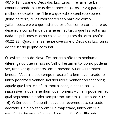
40:15-18). Esse é o Deus das Escrituras; infelizmente Ele
continua sendo o “Deus desconhecido’ (Atos 17:23) para as
multidões desatentas. ‘Ele é o que está assentado sobre o
globo da terra, cujos moradores são para ele como
gafanhotos; ele é o que estende os céus como cor- tina, e os
desenrola como tenda para neles habitar; o que faz voltar ao
nada os príncipes e torna coisa vã os Juizes da terra” (Isaías
40.22-23). Quão imensamente diverso é o Deus das Escrituras
do “deus” do púlpito comum!
O testemunho do Novo Testamento não tem nenhuma
diferença do que vemos no Velho Testamento; como poderia
ser, uma vez que ambos têm o mesmo Autor! Ali também
lemos. “A qual a seu tempo mostrará o bem-aventurado, o
único poderoso Senhor, Rei dos reis e Senhor dos senhores;
aquele que tem, ele só, a imortalidade, e habita na luz
inacessível; a quem nenhum dos homens viu nem pode ver. ao
qual seja honra e poder sempiterno. Amém” (1 Timóteo 6:15-
16). O Ser que aí é descrito deve ser reverenciado, cultuado,
adorado. Ele é solitário em Sua majestade, único em Sua
excelência, incomparável em Suas per- feições. Ele tudo