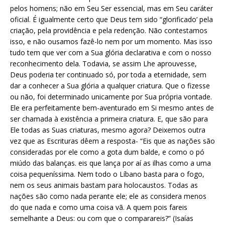
pelos homens; não em Seu Ser essencial, mas em Seu caráter
oficial. É igualmente certo que Deus tem sido “glorificado’ pela
criação, pela providência e pela redenção. Não contestamos
isso, e não ousamos fazê-lo nem por um momento. Mas isso
tudo tem que ver com a Sua glória declarativa e com o nosso
reconhecimento dela. Todavia, se assim Lhe aprouvesse,
Deus poderia ter continuado só, por toda a eternidade, sem
dar a conhecer a Sua glória a qualquer criatura. Que o fizesse
ou não, foi determinado unicamente por Sua própria vontade.
Ele era perfeitamente bem-aventurado em Si mesmo antes de
ser chamada à existência a primeira criatura. E, que são para
Ele todas as Suas criaturas, mesmo agora? Deixemos outra
vez que as Escrituras dêem a resposta- “Eis que as nações são
consideradas por ele como a gota dum balde, e como o pó
miúdo das balanças. eis que lança por aí as ilhas como a uma
coisa pequeníssima. Nem todo o Líbano basta para o fogo,
nem os seus animais bastam para holocaustos. Todas as
nações são como nada perante ele; ele as considera menos
do que nada e como uma coisa vã. A quem pois fareis
semelhante a Deus: ou com que o comparareis?” (Isaías