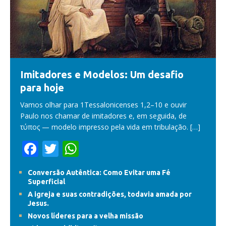
Imitadores e Modelos: Um desafio
para hoje
Vamos olhar para 1Tessalonicenses 1,2–10 e ouvir
Paulo nos chamar de imitadores e, em seguida, de
τύπος — modelo impresso pela vida em tribulação.
[…]
F
T
W
ac
w
h
Conversão Autêntica: Como Evitar uma Fé
e
itt
at
Superficial
b
er
s
A igreja e suas contradições, todavia amada por
Jesus.
o
A
Novos líderes para a velha missão