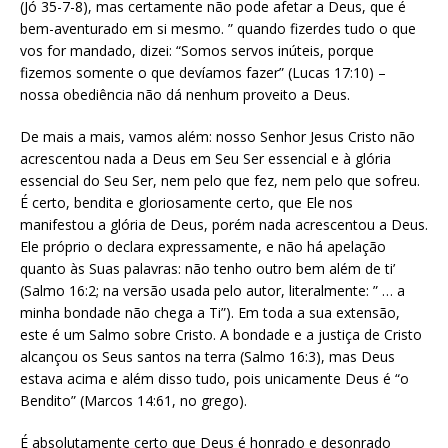
(Jó 35-7-8), mas certamente não pode afetar a Deus, que é
bem-aventurado em si mesmo. ” quando fizerdes tudo o que
vos for mandado, dizei: “Somos servos inúteis, porque
fizemos somente o que devíamos fazer” (Lucas 17:10) –
nossa obediência não dá nenhum proveito a Deus.
De mais a mais, vamos além: nosso Senhor Jesus Cristo não
acrescentou nada a Deus em Seu Ser essencial e à glória
essencial do Seu Ser, nem pelo que fez, nem pelo que sofreu.
É certo, bendita e gloriosamente certo, que Ele nos
manifestou a glória de Deus, porém nada acrescentou a Deus.
Ele próprio o declara expressamente, e não há apelação
quanto às Suas palavras: não tenho outro bem além de ti’
(Salmo 16:2; na versão usada pelo autor, literalmente: ” … a
minha bondade não chega a Ti”). Em toda a sua extensão,
este é um Salmo sobre Cristo. A bondade e a justiça de Cristo
alcançou os Seus santos na terra (Salmo 16:3), mas Deus
estava acima e além disso tudo, pois unicamente Deus é “o
Bendito” (Marcos 14:61, no grego).
É absolutamente certo que Deus é honrado e desonrado