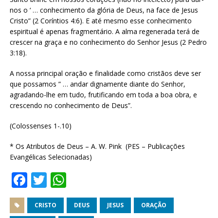
nos o ‘ … conhecimento da glória de Deus, na face de Jesus
Cristo” (2 Coríntios 4:6). E até mesmo esse conhecimento
espiritual é apenas fragmentário. A alma regenerada terá de
crescer na graça e no conhecimento do Senhor Jesus (2 Pedro
3:18).
A nossa principal oração e finalidade como cristãos deve ser
que possamos ” … andar dignamente diante do Senhor,
agradando-lhe em tudo, frutificando em toda a boa obra, e
crescendo no conhecimento de Deus”.
(Colossenses 1-.10)
* Os Atributos de Deus – A. W. Pink (PES – Publicações
Evangélicas Selecionadas)
F
T
W
a
w
h
c
it
at
CRISTO
DEUS
JESUS
ORAÇÃO