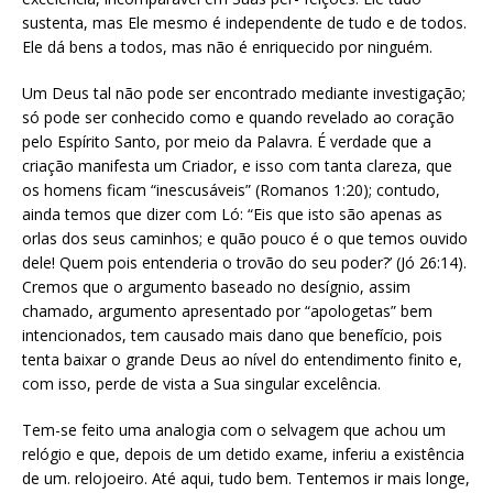
sustenta, mas Ele mesmo é independente de tudo e de todos.
Ele dá bens a todos, mas não é enriquecido por ninguém.
Um Deus tal não pode ser encontrado mediante investigação;
só pode ser conhecido como e quando revelado ao coração
pelo Espírito Santo, por meio da Palavra. É verdade que a
criação manifesta um Criador, e isso com tanta clareza, que
os homens ficam “inescusáveis” (Romanos 1:20); contudo,
ainda temos que dizer com Ló: “Eis que isto são apenas as
orlas dos seus caminhos; e quão pouco é o que temos ouvido
dele! Quem pois entenderia o trovão do seu poder?’ (Jó 26:14).
Cremos que o argumento baseado no desígnio, assim
chamado, argumento apresentado por “apologetas” bem
intencionados, tem causado mais dano que benefício, pois
tenta baixar o grande Deus ao nível do entendimento finito e,
com isso, perde de vista a Sua singular excelência.
Tem-se feito uma analogia com o selvagem que achou um
relógio e que, depois de um detido exame, inferiu a existência
de um. relojoeiro. Até aqui, tudo bem. Tentemos ir mais longe,