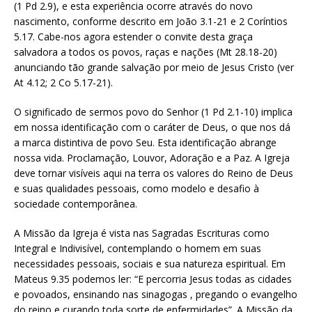
(1 Pd 2.9), e esta experiência ocorre através do novo
nascimento, conforme descrito em João 3.1-21 e 2 Coríntios
5.17. Cabe-nos agora estender o convite desta graça
salvadora a todos os povos, raças e nações (Mt 28.18-20)
anunciando tão grande salvação por meio de Jesus Cristo (ver
At 4.12; 2 Co 5.17-21).
O significado de sermos povo do Senhor (1 Pd 2.1-10) implica
em nossa identificação com o caráter de Deus, o que nos dá
a marca distintiva de povo Seu. Esta identificação abrange
nossa vida. Proclamação, Louvor, Adoração e a Paz. A Igreja
deve tornar visíveis aqui na terra os valores do Reino de Deus
e suas qualidades pessoais, como modelo e desafio à
sociedade contemporânea.
A Missão da Igreja é vista nas Sagradas Escrituras como
Integral e Indivisível, contemplando o homem em suas
necessidades pessoais, sociais e sua natureza espiritual. Em
Mateus 9.35 podemos ler: “E percorria Jesus todas as cidades
e povoados, ensinando nas sinagogas , pregando o evangelho
do reino e curando toda sorte de enfermidades”. A Missão da