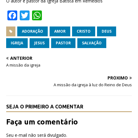
O autor é pastor da Igreja Batista em Remédios
F
T
W
a
w
h
c
it
at
ADORAÇÃO
AMOR
CRISTO
DEUS
e
te
s
IGREJA
JESUS
PASTOR
SALVAÇÃO
b
r
A
ANTERIOR
o
p
A missão da igreja
o
p
PRÓXIMO
k
A missão da igreja à luz do Reino de Deus
SEJA O PRIMEIRO A COMENTAR
Faça um comentário
Seu e-mail não será divulgado.