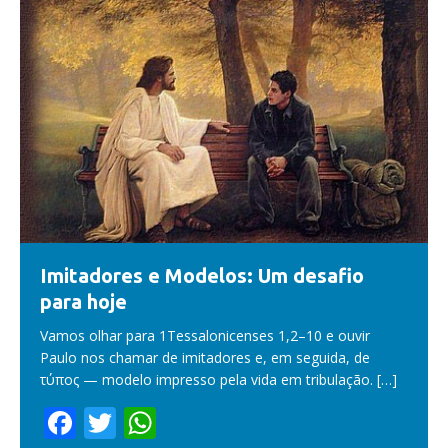
Imitadores e Modelos: Um desafio
para hoje
Vamos olhar para 1Tessalonicenses 1,2–10 e ouvir
Paulo nos chamar de imitadores e, em seguida, de
τύπος — modelo impresso pela vida em tribulação.
[…]
F
T
W