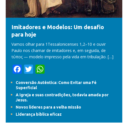
Imitadores e Modelos: Um desafio
para hoje
Vamos olhar para 1Tessalonicenses 1,2–10 e ouvir
Paulo nos chamar de imitadores e, em seguida, de
τύπος — modelo impresso pela vida em tribulação.
[…]
F
T
W
ac
w
h
Conversão Autêntica: Como Evitar uma Fé
e
itt
at
Superficial
b
er
s
A igreja e suas contradições, todavia amada por
Jesus.
o
A
Novos líderes para a velha missão
o
p
Liderança bíblica eficaz
k
p