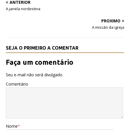
e
te
s
ANTERIOR
b
r
A
A janela nordestina
o
p
PRÓXIMO
o
p
A missão da igreja
k
SEJA O PRIMEIRO A COMENTAR
Faça um comentário
Seu e-mail não será divulgado.
Comentário
Nome
*