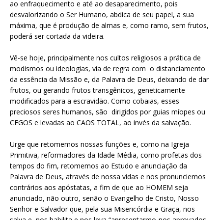
ao enfraquecimento e até ao desaparecimento, pois
desvalorizando o Ser Humano, abdica de seu papel, a sua
máxima, que é produção de almas e, como ramo, sem frutos,
poderá ser cortada da videira.
Vê-se hoje, principalmente nos cultos religiosos a prática de
modismos ou ideologias, via de regra com
o distanciamento
da essência da Missão e, da Palavra de Deus, deixando de dar
frutos, ou gerando frutos transgênicos, geneticamente
modificados para a escravidão. Como cobaias, esses
preciosos seres humanos, são
dirigidos por guias míopes ou
CEGOS e levadas ao CAOS TOTAL, ao invés da salvação.
Urge que retomemos nossas funções e, como na Igreja
Primitiva, reformadores da Idade Média, como profetas dos
tempos do fim, retomemos ao Estudo e anunciação da
Palavra de Deus, através de nossa vidas e nos pronunciemos
contrários aos apóstatas, a fim de que ao HOMEM seja
anunciado, não outro, senão o Evangelho de Cristo, Nosso
Senhor e Salvador que, pela sua Misericórdia e Graça, nos
salva e
nos habilita e nos leva “apresentarmo-nos aprovados