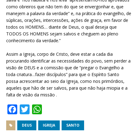
como obreiros que não tem do que se envergonhar e, que
manejem a palavra da verdade” e, na prática do evangelho, de
súplicas, orações, intercessões, ações de graça, em favor de
todos os HOMENS… diante de Deus, o qual deseja que
TODOS OS HOMENS sejam salvos e cheguem ao pleno
conhecimento da verdade.”
Assim a Igreja, corpo de Cristo, deve estar a cada dia
procurando identificar as necessidades do povo, sem perder a
visão de DEUS e a comissão que de “pregar o Evangelho a
toda criatura…fazer discípulos” para que o Espírito Santo
possa acrescentar ao seio da Igreja, como nos primórdios,
aqueles que hão de ser salvos, para que não haja miopia e a
falta de visão da missão .
F
T
W
a
w
h
c
it
at
DEUS
IGREJA
SANTO