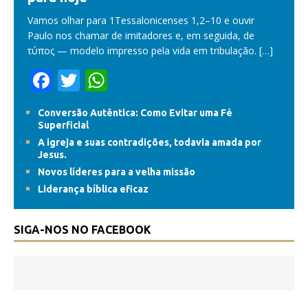
Vamos olhar para 1Tessalonicenses 1,2–10 e ouvir
Paulo nos chamar de imitadores e, em seguida, de
τύπος — modelo impresso pela vida em tribulação.
[…]
F
T
W
ac
w
h
Conversão Autêntica: Como Evitar uma Fé
e
itt
at
Superficial
b
er
s
A igreja e suas contradições, todavia amada por
Jesus.
o
A
Novos líderes para a velha missão
o
p
Liderança bíblica eficaz
k
p
SIGA-NOS NO FACEBOOK