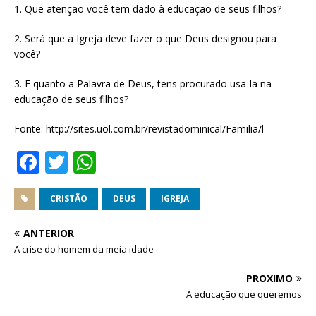
1. Que atenção você tem dado à educação de seus filhos?
2. Será que a Igreja deve fazer o que Deus designou para
você?
3. E quanto a Palavra de Deus, tens procurado usa-la na
educação de seus filhos?
Fonte: http://sites.uol.com.br/revistadominical/Familia/l
F
T
W
a
w
h
c
it
at
CRISTÃO
DEUS
IGREJA
e
te
s
ANTERIOR
b
r
A
A crise do homem da meia idade
o
p
PRÓXIMO
o
p
A educação que queremos