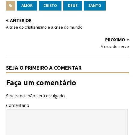
c
it
at
AMOR
CRISTO
DEUS
SANTO
e
te
s
ANTERIOR
b
r
A
A crise do cristianismo e a crise do mundo
o
p
PRÓXIMO
o
p
A cruz de servo
k
SEJA O PRIMEIRO A COMENTAR
Faça um comentário
Seu e-mail não será divulgado.
Comentário