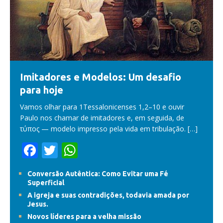
Imitadores e Modelos: Um desafio
para hoje
Vamos olhar para 1Tessalonicenses 1,2–10 e ouvir
Paulo nos chamar de imitadores e, em seguida, de
τύπος — modelo impresso pela vida em tribulação.
[…]
F
T
W
ac
w
h
Conversão Autêntica: Como Evitar uma Fé
e
itt
at
Superficial
b
er
s
A igreja e suas contradições, todavia amada por
Jesus.
o
A
Novos líderes para a velha missão