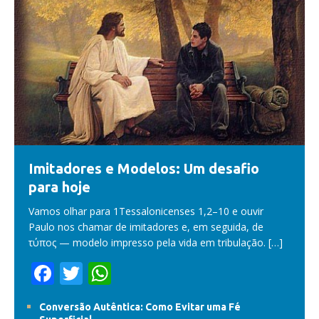
Imitadores e Modelos: Um desafio
para hoje
Vamos olhar para 1Tessalonicenses 1,2–10 e ouvir
Paulo nos chamar de imitadores e, em seguida, de
τύπος — modelo impresso pela vida em tribulação.
[…]
F
T
W
ac
w
h
Conversão Autêntica: Como Evitar uma Fé
e
itt
at