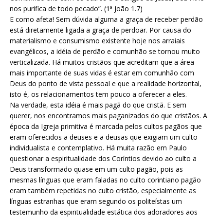
nos purifica de todo pecado”. (1ª João 1.7)
E como afeta! Sem dúvida alguma a graça de receber perdão
está diretamente ligada a graça de perdoar. Por causa do
materialismo e consumismo existente hoje nos arraiais
evangélicos, a idéia de perdão e comunhão se tornou muito
verticalizada. Há muitos cristãos que acreditam que a área
mais importante de suas vidas é estar em comunhão com
Deus do ponto de vista pessoal e que a realidade horizontal,
isto é, os relacionamentos tem pouco a oferecer a eles.
Na verdade, esta idéia é mais pagã do que cristã. E sem
querer, nos encontramos mais paganizados do que cristãos. A
época da Igreja primitiva é marcada pelos cultos pagãos que
eram oferecidos a deuses e a deusas que exigiam um culto
individualista e contemplativo. Há muita razão em Paulo
questionar a espiritualidade dos Coríntios devido ao culto a
Deus transformado quase em um culto pagão, pois as
mesmas línguas que eram faladas no culto corintiano pagão
eram também repetidas no culto cristão, especialmente as
línguas estranhas que eram segundo os politeístas um
testemunho da espiritualidade estática dos adoradores aos