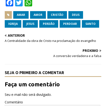
F
T
W
a
w
h
c
it
at
AMAR
AMOR
CRISTÃO
DEUS
e
te
s
IGREJA
JESUS
PERDÃO
PERDOAR
SANTO
b
r
A
ANTERIOR
o
p
A Centralidade da obra de Cristo na proclamação do evangelho
o
p
PRÓXIMO
k
A conversão verdadeira e a falsa
SEJA O PRIMEIRO A COMENTAR
Faça um comentário
Seu e-mail não será divulgado.
Comentário