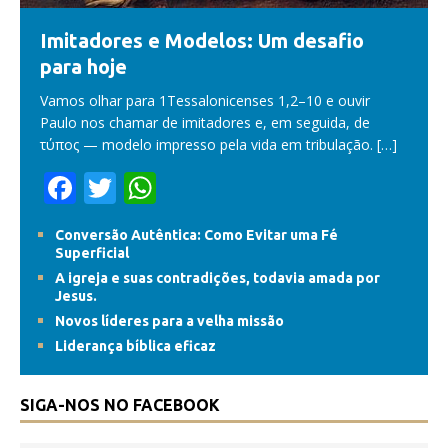
Imitadores e Modelos: Um desafio
para hoje
Vamos olhar para 1Tessalonicenses 1,2–10 e ouvir
Paulo nos chamar de imitadores e, em seguida, de
τύπος — modelo impresso pela vida em tribulação.
[…]
F
T
W
ac
w
h
Conversão Autêntica: Como Evitar uma Fé
e
itt
at
Superficial
b
er
s
A igreja e suas contradições, todavia amada por
Jesus.
o
A
Novos líderes para a velha missão
o
p
Liderança bíblica eficaz
k
p
SIGA-NOS NO FACEBOOK