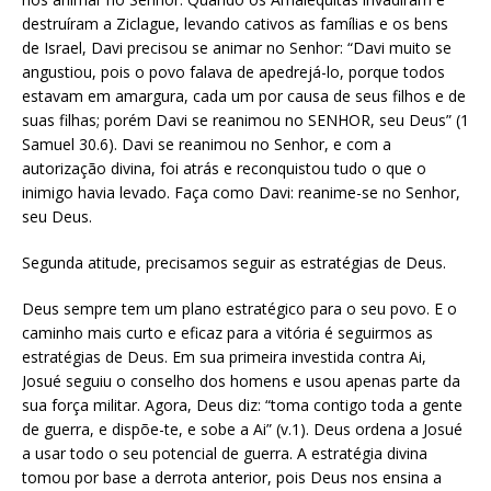
destruíram a Ziclague, levando cativos as famílias e os bens
de Israel, Davi precisou se animar no Senhor: “Davi muito se
angustiou, pois o povo falava de apedrejá-lo, porque todos
estavam em amargura, cada um por causa de seus filhos e de
suas filhas; porém Davi se reanimou no SENHOR, seu Deus” (1
Samuel 30.6). Davi se reanimou no Senhor, e com a
autorização divina, foi atrás e reconquistou tudo o que o
inimigo havia levado. Faça como Davi: reanime-se no Senhor,
seu Deus.
Segunda atitude, precisamos seguir as estratégias de Deus.
Deus sempre tem um plano estratégico para o seu povo. E o
caminho mais curto e eficaz para a vitória é seguirmos as
estratégias de Deus. Em sua primeira investida contra Ai,
Josué seguiu o conselho dos homens e usou apenas parte da
sua força militar. Agora, Deus diz: “toma contigo toda a gente
de guerra, e dispõe-te, e sobe a Ai” (v.1). Deus ordena a Josué
a usar todo o seu potencial de guerra. A estratégia divina
tomou por base a derrota anterior, pois Deus nos ensina a