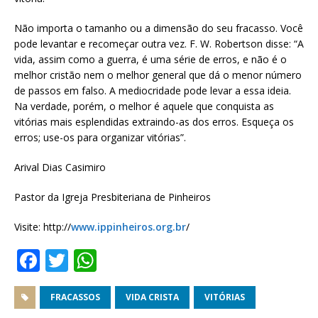
Não importa o tamanho ou a dimensão do seu fracasso. Você
pode levantar e recomeçar outra vez. F. W. Robertson disse: “A
vida, assim como a guerra, é uma série de erros, e não é o
melhor cristão nem o melhor general que dá o menor número
de passos em falso. A mediocridade pode levar a essa ideia.
Na verdade, porém, o melhor é aquele que conquista as
vitórias mais esplendidas extraindo-as dos erros. Esqueça os
erros; use-os para organizar vitórias”.
Arival Dias Casimiro
Pastor da Igreja Presbiteriana de Pinheiros
Visite: http://
www.ippinheiros.org.br
/
F
T
W
a
w
h
c
it
at
FRACASSOS
VIDA CRISTA
VITÓRIAS