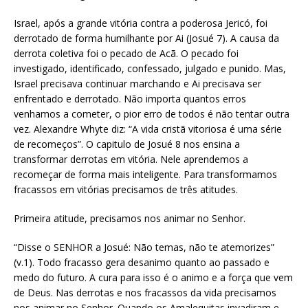
Israel, após a grande vitória contra a poderosa Jericó, foi
derrotado de forma humilhante por Ai (Josué 7). A causa da
derrota coletiva foi o pecado de Acã. O pecado foi
investigado, identificado, confessado, julgado e punido. Mas,
Israel precisava continuar marchando e Ai precisava ser
enfrentado e derrotado. Não importa quantos erros
venhamos a cometer, o pior erro de todos é não tentar outra
vez. Alexandre Whyte diz: “A vida cristã vitoriosa é uma série
de recomeços”. O capitulo de Josué 8 nos ensina a
transformar derrotas em vitória. Nele aprendemos a
recomeçar de forma mais inteligente. Para transformamos
fracassos em vitórias precisamos de três atitudes.
Primeira atitude, precisamos nos animar no Senhor.
“Disse o SENHOR a Josué: Não temas, não te atemorizes”
(v.1). Todo fracasso gera desanimo quanto ao passado e
medo do futuro. A cura para isso é o animo e a força que vem
de Deus. Nas derrotas e nos fracassos da vida precisamos
nos animar no Senhor. Quando os Amalequitas invadiram e