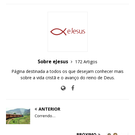
e
te
s
b
r
A
o
p
o
p
k
Sobre eJesus
172 Artigos
Página destinada a todos os que desejam conhecer mais
sobre a vida cristã e o avanço do reino de Deus.
ANTERIOR
Correndo…
PRÓXIMO