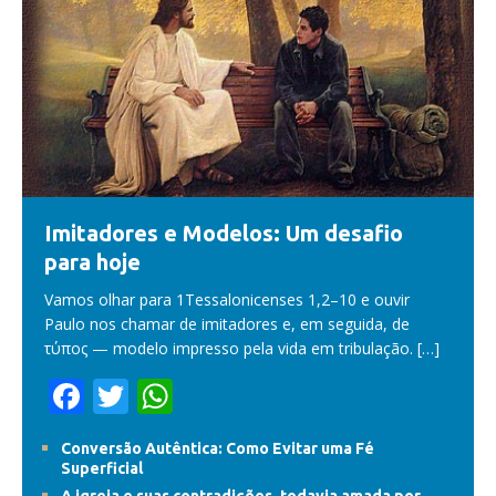
Imitadores e Modelos: Um desafio
para hoje
Vamos olhar para 1Tessalonicenses 1,2–10 e ouvir
Paulo nos chamar de imitadores e, em seguida, de
τύπος — modelo impresso pela vida em tribulação.
[…]
F
T
W
ac
w
h
Conversão Autêntica: Como Evitar uma Fé
e
itt
at
Superficial