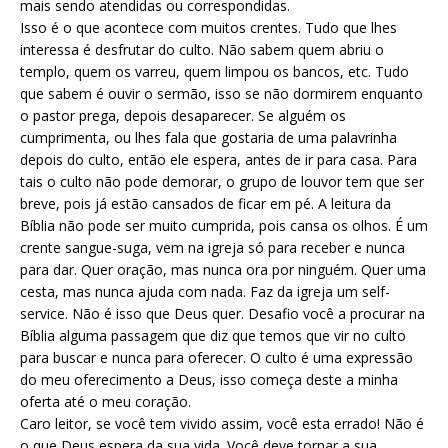
mais sendo atendidas ou correspondidas.
Isso é o que acontece com muitos crentes. Tudo que lhes
interessa é desfrutar do culto. Não sabem quem abriu o
templo, quem os varreu, quem limpou os bancos, etc. Tudo
que sabem é ouvir o sermão, isso se não dormirem enquanto
o pastor prega, depois desaparecer. Se alguém os
cumprimenta, ou lhes fala que gostaria de uma palavrinha
depois do culto, então ele espera, antes de ir para casa. Para
tais o culto não pode demorar, o grupo de louvor tem que ser
breve, pois já estão cansados de ficar em pé. A leitura da
Bíblia não pode ser muito cumprida, pois cansa os olhos. É um
crente sangue-suga, vem na igreja só para receber e nunca
para dar. Quer oração, mas nunca ora por ninguém. Quer uma
cesta, mas nunca ajuda com nada. Faz da igreja um self-
service. Não é isso que Deus quer. Desafio você a procurar na
Bíblia alguma passagem que diz que temos que vir no culto
para buscar e nunca para oferecer. O culto é uma expressão
do meu oferecimento a Deus, isso começa deste a minha
oferta até o meu coração.
Caro leitor, se você tem vivido assim, você esta errado! Não é
o que Deus espera da sua vida. Você deve tornar a sua