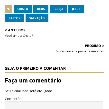
a
w
h
c
it
at
CRISTO
DEUS
IGREJA
JESUS
e
te
s
PASTOR
SALVAÇÃO
b
r
A
ANTERIOR
o
p
Você ama a Cristo?
o
p
PRÓXIMO
k
Você morreria por uma mentira?
SEJA O PRIMEIRO A COMENTAR
Faça um comentário
Seu e-mail não será divulgado.
Comentário