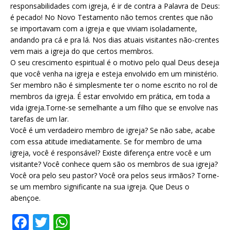
responsabilidades com igreja, é ir de contra a Palavra de Deus:
é pecado! No Novo Testamento não temos crentes que não
se importavam com a igreja e que viviam isoladamente,
andando pra cá e pra lá. Nos dias atuais visitantes não-crentes
vem mais a igreja do que certos membros.
O seu crescimento espiritual é o motivo pelo qual Deus deseja
que você venha na igreja e esteja envolvido em um ministério.
Ser membro não é simplesmente ter o nome escrito no rol de
membros da igreja. É estar envolvido em prática, em toda a
vida igreja.Torne-se semelhante a um filho que se envolve nas
tarefas de um lar.
Você é um verdadeiro membro de igreja? Se não sabe, acabe
com essa atitude imediatamente. Se for membro de uma
igreja, você é responsável? Existe diferença entre você e um
visitante? Você conhece quem são os membros de sua igreja?
Você ora pelo seu pastor? Você ora pelos seus irmãos? Torne-
se um membro significante na sua igreja. Que Deus o
abençoe.
F
T
W