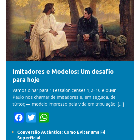
Imitadores e Modelos: Um desafio
para hoje
Vamos olhar para 1Tessalonicenses 1,2–10 e ouvir
Paulo nos chamar de imitadores e, em seguida, de
τύπος — modelo impresso pela vida em tribulação.
[…]
F
T
W
ac
w
h
Conversão Autêntica: Como Evitar uma Fé
e
itt
at
Superficial