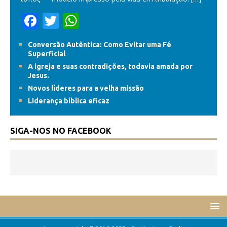
F
T
W
ac
w
h
Conversão Autêntica: Como Evitar uma Fé
e
itt
at
Superficial
b
er
s
A igreja e suas contradições, todavia amada por
Jesus.
o
A
Novos líderes para a velha missão
o
p
Liderança bíblica eficaz
k
p
SIGA-NOS NO FACEBOOK