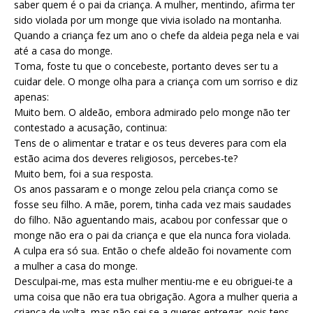
saber quem é o pai da criança. A mulher, mentindo, afirma ter
sido violada por um monge que vivia isolado na montanha.
Quando a criança fez um ano o chefe da aldeia pega nela e vai
até a casa do monge.
Toma, foste tu que o concebeste, portanto deves ser tu a
cuidar dele. O monge olha para a criança com um sorriso e diz
apenas:
Muito bem. O aldeão, embora admirado pelo monge não ter
contestado a acusação, continua:
Tens de o alimentar e tratar e os teus deveres para com ela
estão acima dos deveres religiosos, percebes-te?
Muito bem, foi a sua resposta.
Os anos passaram e o monge zelou pela criança como se
fosse seu filho. A mãe, porem, tinha cada vez mais saudades
do filho. Não aguentando mais, acabou por confessar que o
monge não era o pai da criança e que ela nunca fora violada.
A culpa era só sua. Então o chefe aldeão foi novamente com
a mulher a casa do monge.
Desculpai-me, mas esta mulher mentiu-me e eu obriguei-te a
uma coisa que não era tua obrigação. Agora a mulher queria a
criança de volta, mas não sei se a queres entregar, pois tens