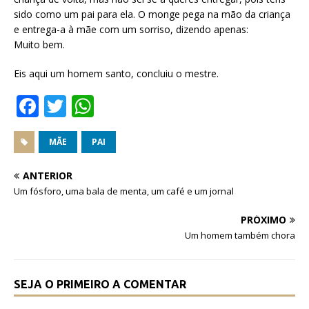
sido como um pai para ela. O monge pega na mão da criança
e entrega-a à mãe com um sorriso, dizendo apenas:
Muito bem.
Eis aqui um homem santo, concluiu o mestre.
F
T
W
a
w
h
c
it
at
MÃE
PAI
e
te
s
ANTERIOR
b
r
A
Um fósforo, uma bala de menta, um café e um jornal
o
p
PRÓXIMO
o
p
Um homem também chora
k
SEJA O PRIMEIRO A COMENTAR