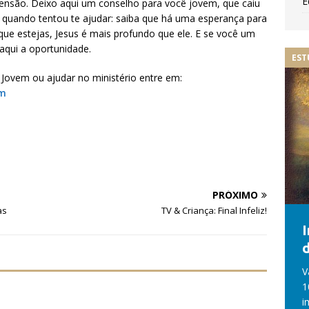
E
ensão. Deixo aqui um conselho para você jovem, que caiu
quando tentou te ajudar: saiba que há uma esperança para
ue estejas, Jesus é mais profundo que ele. E se você um
 aqui a oportunidade.
EST
Jovem ou ajudar no ministério entre em:
tm
PRÓXIMO
as
TV & Criança: Final Infeliz!
d
V
1
i