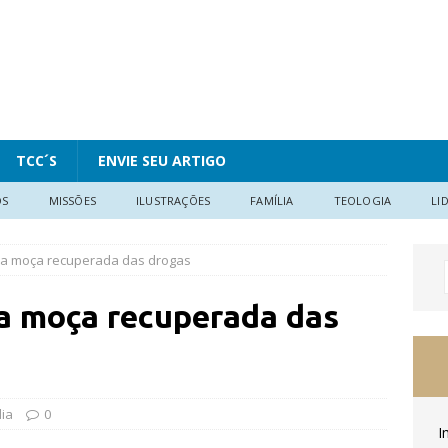
TCC´S
ENVIE SEU ARTIGO
OS
MISSÕES
ILUSTRAÇÕES
FAMÍLIA
TEOLOGIA
LI
a moça recuperada das drogas
 moça recuperada das
lia
0
I