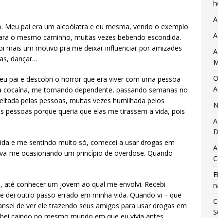
h
A
o. Meu pai era um alcoólatra e eu mesma, vendo o exemplo
A
para o mesmo caminho, muitas vezes bebendo escondida.
oi mais um motivo pra me deixar influenciar por amizades
A
tas, dançar…
M
O
u pai e descobri o horror que era viver com uma pessoa
A
 a cocaína, me tornando dependente, passando semanas no
eitada pelas pessoas, muitas vezes humilhada pelos
N
s pessoas porque queria que elas me tirassem a vida, pois
A
D
da e me sentindo muito só, comecei a usar drogas em
A
ava-me ocasionando um princípio de overdose. Quando
C
E
os, até conhecer um jovem ao qual me envolvi. Recebi
n
 dei outro passo errado em minha vida. Quando vi – que
C
ansei de ver ele trazendo seus amigos para usar drogas em
S
cabei caindo no mesmo mundo em que eu vivia antes.