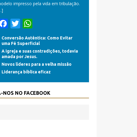
odelo impresso pela vida em tribulação.
…]
F
T
W
ac
w
h
Conversão Autêntica: Como Evitar
e
itt
at
uma Fé Superficial
b
er
s
A igreja e suas contradições, todavia
amada por Jesus.
o
A
Novos líderes para a velha missão
o
p
Liderança bíblica eficaz
k
p
A-NOS NO FACEBOOK