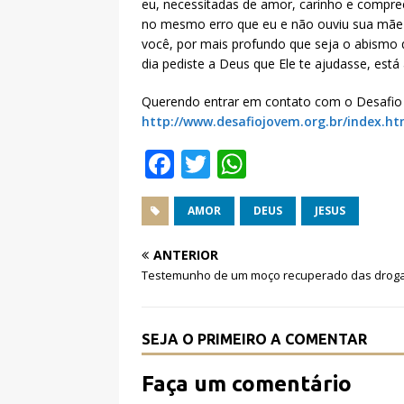
eu, necessitadas de amor, carinho e compre
no mesmo erro que eu e não ouviu sua mãe 
você, por mais profundo que seja o abismo q
dia pediste a Deus que Ele te ajudasse, está
Querendo entrar em contato com o Desafio 
http://www.desafiojovem.org.br/index.h
F
T
W
a
w
h
c
it
at
AMOR
DEUS
JESUS
e
te
s
ANTERIOR
b
r
A
Testemunho de um moço recuperado das drog
o
p
o
p
SEJA O PRIMEIRO A COMENTAR
k
Faça um comentário