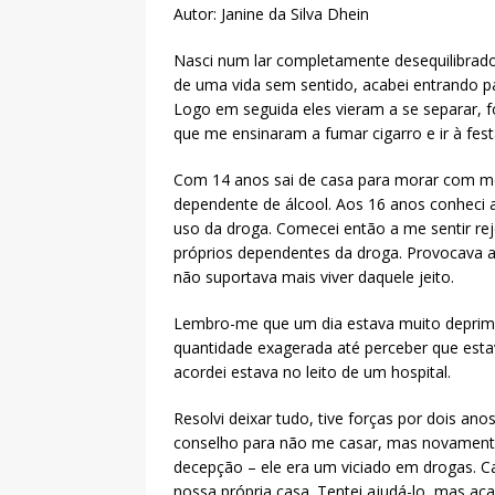
Autor: Janine da Silva Dhein
Nasci num lar completamente desequilibrad
de uma vida sem sentido, acabei entrando 
Logo em seguida eles vieram a se separar, f
que me ensinaram a fumar cigarro e ir à fes
Com 14 anos sai de casa para morar com me
dependente de álcool. Aos 16 anos conheci
uso da droga. Comecei então a me sentir rej
próprios dependentes da droga. Provocava a
não suportava mais viver daquele jeito.
Lembro-me que um dia estava muito deprimi
quantidade exagerada até perceber que est
acordei estava no leito de um hospital.
Resolvi deixar tudo, tive forças por dois an
conselho para não me casar, mas novamente
decepção – ele era um viciado em drogas. C
nossa própria casa. Tentei ajudá-lo, mas a