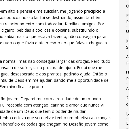
O
em alto e pensei e me suicidar, me jogando precipício a
P
. Aos poucos nosso lar foi se destruindo, assim também
P
eu relacionamento com todos: lar, família e amigos. Por
igarro, bebidas alcóolicas e cocaína, substituindo o
U
ão sabia mais o que estava fazendo, não conseguia parar
J
e tudo o que fazia e ate mesmo do que falava, cheguei a
S
A
 normal, mas não conseguia largar das drogas. Perdi tudo
F
nsada de sofrer, sai à procura de ajuda. Foi ai que me
U
guei, desesperada e aos prantos, pedindo ajuda. Então o
P
 sentiu de Deus em me ajudar, dando-me a oportunidade de
Feminino ficasse pronto.
A
2
safio Jovem. Deparei-me com a realidade de um mundo
d
a. Fui recebida com atenção, carinho e amor que nunca vi.
lidade de um Deus que tem o poder de mudar
I
enho certeza que sou feliz e tenho um objetivo a alcançar.
E
 beneficio de todas que chegam no Desafio Jovem como