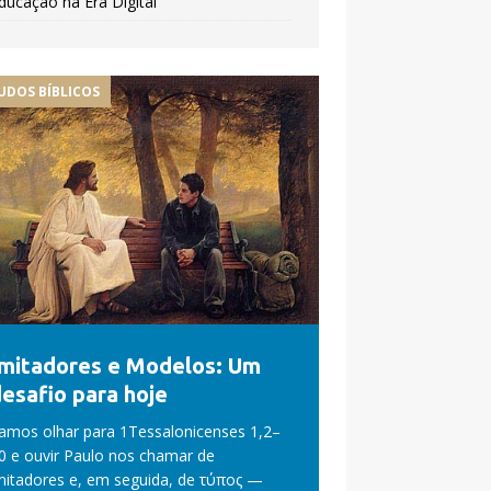
ducação na Era Digital
UDOS BÍBLICOS
Imitadores e Modelos: Um
esafio para hoje
amos olhar para 1Tessalonicenses 1,2–
0 e ouvir Paulo nos chamar de
mitadores e, em seguida, de τύπος —