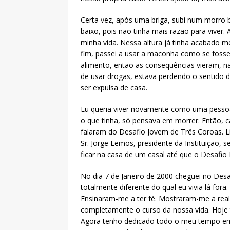
Certa vez, após uma briga, subi num morro b
baixo, pois não tinha mais razão para viver
minha vida. Nessa altura já tinha acabado m
fim, passei a usar a maconha como se fosse c
alimento, então as conseqüências vieram, n
de usar drogas, estava perdendo o sentido d
ser expulsa de casa.
Eu queria viver novamente como uma pessoa
o que tinha, só pensava em morrer. Então, ca
falaram do Desafio Jovem de Três Coroas. Li
Sr. Jorge Lemos, presidente da Instituição,
ficar na casa de um casal até que o Desafio 
No dia 7 de Janeiro de 2000 cheguei no De
totalmente diferente do qual eu vivia lá for
Ensinaram-me a ter fé. Mostraram-me a rea
completamente o curso da nossa vida. Hoje t
Agora tenho dedicado todo o meu tempo em