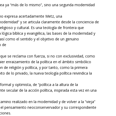
ea ya “más de lo mismo”, sino una segunda modernidad
como expresa acertadamente Metz, una
a modernidad” y se articula claramente desde la conciencia de
religioso y cultural. Es una teología de frontera que
a lógica bíblica y evangélica, las bases de la modernidad y
n, así como el sentido y el objetivo de un genuino
o de
a que se reclama con fuerza, si no con exclusividad, como
ier enraizamiento de la política en el ámbito simbólico
n de religión y política, y por tanto, como la primera
to de lo privado, la nueva teología política reivindica la
mal y optimista, de “política a la altura de la
 secular de la acción política, inspirada esta vez en una
amino realizado en la modernidad y de volver a la “vieja”
en el pensamiento neoconservervador y su correspondiente
ciones.