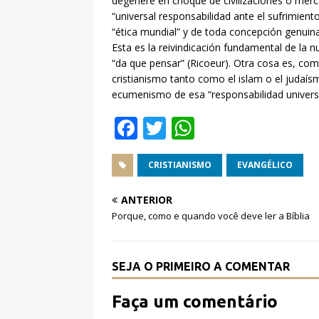
degenere en choque de civilizaciones o merca
“universal responsabilidad ante el sufrimient
“ética mundial” y de toda concepción genuinam
Esta es la reivindicación fundamental de la n
“da que pensar” (Ricoeur). Otra cosa es, como
cristianismo tanto como el islam o el judaís
ecumenismo de esa “responsabilidad universal
F
T
W
a
w
h
c
it
at
CRISTIANISMO
EVANGÉLICO
e
te
s
ANTERIOR
b
r
A
Porque, como e quando você deve ler a Bíblia
o
p
o
p
SEJA O PRIMEIRO A COMENTAR
k
Faça um comentário