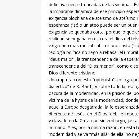
definitivamente truncadas de las víctimas. 
la imparable dinámica de ese principio esper
exigencia blochiana de ateismo de ateísmo ra
esperanza (“sólo un ateo puede ser un buen c
exigencia se quedaba corta, porque lo que e
realidad se negaba en ella era el dios del te
exigía una más radical crítica iconoclasta (“
teología política no llegó a rebasar el umbra
“deus maior”, la transcendencia de la esperanz
transcendencia del “Dios menor”, como dice J
Dios diferente cristiano.
Una ruptura con esta “optimista” teología polí
dialéctica” de K. Barth, y sobre todo la teol
oscura de la modernidad, en la prisión del po
víctima de la hybris de la modernidad, donde
aquella Europa desgarrada, la fe esperanzad
diferente de Jesús, en el Dios “débil e impo
y clavado en la Cruz, que sin embargo, just
humano. Y es, por la misma razón, en esta 
modernidad y se va “más allá” de ella: no ne