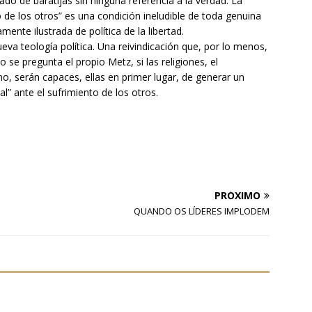
do de baratijas sin ninguna referencia a la verdad. La
o de los otros” es una condición ineludible de toda genuina
ente ilustrada de política de la libertad.
ueva teología política. Una reivindicación que, por lo menos,
 se pregunta el propio Metz, si las religiones, el
mo, serán capaces, ellas en primer lugar, de generar un
” ante el sufrimiento de los otros.
PRÓXIMO
QUANDO OS LÍDERES IMPLODEM