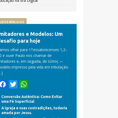
ducação na Era Digital
UDOS BÍBLICOS
Imitadores e Modelos: Um
esafio para hoje
amos olhar para 1Tessalonicenses 1,2–
0 e ouvir Paulo nos chamar de
mitadores e, em seguida, de τύπος —
odelo impresso pela vida em tribulação.
…]
F
T
W
ac
w
h
Conversão Autêntica: Como Evitar
e
itt
at
uma Fé Superficial
b
er
s
A igreja e suas contradições, todavia
amada por Jesus.
o
A