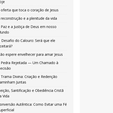
oje
 oferta que toca o coração de Jesus
 reconstrução e a plenitude da vida
 Paz e a Justiça de Deus em nosso
undo
 Desafio do Calouro: Será que ele
ceitará?
ão espere envelhecer para amar Jesus
 Pedra Rejeitada — Um Chamado à
ecisão
 Trama Divina: Criação e Redenção
aminham Juntas
leição, Santificação e Obediência Cristã
a Vida
onversão Autêntica: Como Evitar uma Fé
uperficial