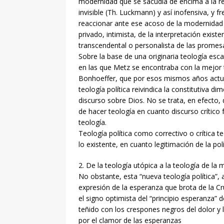
modernidad que se sacudía de encima a la rel
invisible (Th. Luckmann) y así inofensiva, y f
reaccionar ante ese acoso de la modernidad
privado, intimista, de la interpretación existen
transcendental o personalista de las promesas
Sobre la base de una originaria teología esca
en las que Metz se encontraba con la mejor tr
Bonhoeffer, que por esos mismos años actu
teología política reivindica la constitutiva d
discurso sobre Dios. No se trata, en efecto
de hacer teología en cuanto discurso crítico
teología.
Teología política como correctivo o crítica 
lo existente, en cuanto legitimación de la po
2. De la teología utópica a la teología de la
No obstante, esta “nueva teología política”
expresión de la esperanza que brota de la Cr
el signo optimista del “principio esperanza” de
teñido con los crespones negros del dolor y l
por el clamor de las esperanzas