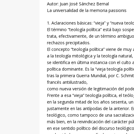
Autor: Juan José Sánchez Bernal
La universalidad de la memoria passionis
1. Aclaraciones básicas: “vieja” y “nueva teolo
El término “teología política” está bajo sos
trata, efectivamente, de un término ambigu
rechazos precipitados.
El concepto “teología política” viene de muy 
a la teología mitológica y la teología natural
se identifica en última instancia con el culto 
política dominante. Es la “vieja teología polí
tras la primera Guerra Mundial, por C. Schmit
francés antiilustrado,
como nueva versión de legitimación del poder, 
Frente a esa “vieja” teología política, el teó
en la segunda mitad de los años sesenta, un 
justamente en las antípodas de la anterior.
teológico, como tampoco de una sacralización 
más bien, en la reivindicación del carácter pú
en ese sentido político del discurso teológic