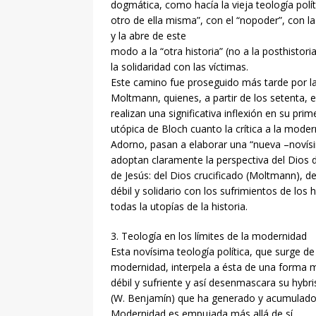
dogmática, como hacía la vieja teología políti
otro de ella misma”, con el “nopoder”, con 
y la abre de este
modo a la “otra historia” (no a la posthistoria
la solidaridad con las víctimas.
Este camino fue proseguido más tarde por la 
Moltmann, quienes, a partir de los setenta, es
realizan una significativa inflexión en su pri
utópica de Bloch cuanto la crítica a la modern
Adorno, pasan a elaborar una “nueva –novísima
adoptan claramente la perspectiva del Dios d
de Jesús: del Dios crucificado (Moltmann), de
débil y solidario con los sufrimientos de los
todas la utopías de la historia.
3. Teología en los límites de la modernidad
Esta novísima teología política, que surge de l
modernidad, interpela a ésta de una forma má
débil y sufriente y así desenmascara su hybri
(W. Benjamín) que ha generado y acumulado h
Modernidad es empujada más allá de sí