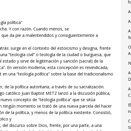
h
A
A
gía política”
pecha. Y con razón. Cuando menos, se
A
o que da pie a malentendidos y consiguientemente a
M
O
atrás: surge en el contexto del estoicismo y designa, frente
A
, una “teología civil” o teología de la ciudad o burguesa, que
al estado y sirve de legitimación y sanción (sacral) de la
N
tica”. En versión moderna, esta concepción es reivindicada,
A
t en una “teología política” sobre la base del tradicionalismo
D
de la política autoritaria, a través de su sacralización.
A
logo católico Juan Baptist METZ lanzó a la discusión pública,
C
nuevo concepto de “teología política” que se sitúa
E
 En ningún momento se trató de una nueva parcela del hacer
n
de la política, y menos de la política existente. Consistió,
blico y
C
o, del discurso sobre Dios, frente, por una parte, a una
S