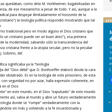
E
Éstas quedaban, como diría M. Horkheimer, bagatelizadas en
anza, de ese mesianismo a pesar de todo. Y así, aunque a la
dical para despejar ilimitadamente el horizonte de la
ristiano”) la teología política respondió mostrando que tal
EST
n
ísmo tradicional pero en modo alguno el Dios cristiano que
sólo un cristiano puede ser un buen ateo”), esa primera
d
l de la modernidad, salvando sólo la transcendencia del
V
a cristiana frente a la utopía secular, pero no la peculiar
1
. Sobrino, del
i
m
tica significaba ya la “teología
[
ogía del “Dios débil” que D. Bonhoeffer elaboró desde la cara
der idolatrado. Es en la teología de este prisionero, de esta
, con seguridad no por azar, halla expresión coherente, en
a en el Dios
tente” en este mundo, en el Dios “expulsado” de este mundo
amente así, salva al mundo y abre un futuro verdaderamente
teología donde se “rompe” verdaderamente con la
gándola sin más y volviendo a la fe incuestionada y