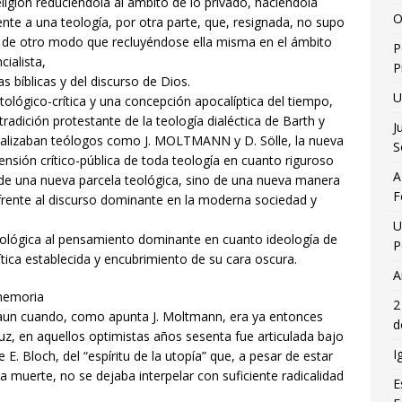
igión reduciéndola al ámbito de lo privado, haciéndola
O
rente a una teología, por otra parte, que, resignada, no supo
 de otro modo que recluyéndose ella misma en el ámbito
P
cialista,
P
 bíblicas y del discurso de Dios.
U
tológico-crítica y una concepción apocalíptica del tiempo,
adición protestante de la teología dialéctica de Barth y
J
alizaban teólogos como J. MOLTMANN y D. Sölle, la nueva
S
imensión crítico-pública de toda teología en cuanto riguroso
A
, de una nueva parcela teológica, sino de una nueva manera
F
 frente al discurso dominante en la moderna sociedad y
U
teológica al pensamiento dominante en cuanto ideología de
P
lítica establecida y encubrimiento de su cara oscura.
A
 memoria
2
, aun cuando, como apunta J. Moltmann, era ya entonces
d
uz, en aquellos optimistas años sesenta fue articulada bajo
I
 E. Bloch, del “espíritu de la utopía” que, a pesar de estar
a muerte, no se dejaba interpelar con suficiente radicalidad
E