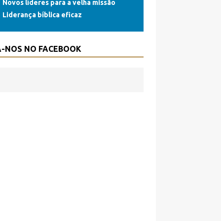
Novos líderes para a velha missão
o
p
Liderança bíblica eficaz
k
p
A-NOS NO FACEBOOK