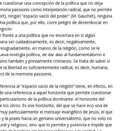
 de cuestionar una concepción de la política que no deja
emoria passionis como interpelación radical, que no permite
ort), ningún “espacio vacío del poder” (M. Gauchet), ninguna
. Una política que, por ello, corre peligro de desembocar en
egocio.
 frente a una política que no encerrara en sí algún
era ser cuidadosamente, es decir, negativamente,
resignadamente, en manos de la religión, como se le
eva teología política, de dar alas al fundamentalismo e
sino también y previamente cristianos. Se trata de saber si
 la libertad es suficientemente radical, es decir, humana,
ón) de la memoria passionis.
ferencia al “espacio vacío de la religión” tiene, en efecto, en
o de una referencia a aquel horizonte que permite cuestionar
articularismo de la política dominante: el horizonte del
de los otros. Es ese horizonte, del que se hace eco una de
 y muy particularmente el mensaje evangélico de Jesús, el que
y la praxis hacia un genuino universalismo, que no solo no
ural y religioso, sino que lo permite y potencia e impide que