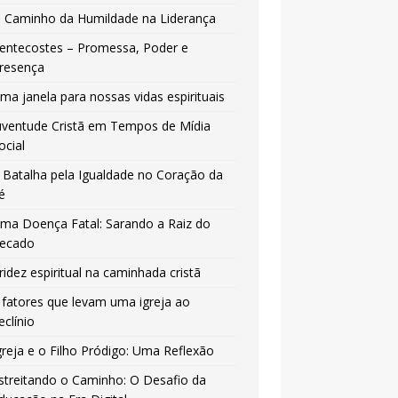
 Caminho da Humildade na Liderança
entecostes – Promessa, Poder e
resença
ma janela para nossas vidas espirituais
uventude Cristã em Tempos de Mídia
ocial
 Batalha pela Igualdade no Coração da
é
ma Doença Fatal: Sarando a Raiz do
ecado
ridez espiritual na caminhada cristã
 fatores que levam uma igreja ao
eclínio
greja e o Filho Pródigo: Uma Reflexão
streitando o Caminho: O Desafio da