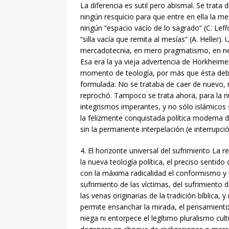
La diferencia es sutil pero abismal. Se trata
ningún resquicio para que entre en ella la m
ningún “espacio vacío de lo sagrado” (C. Leff
“silla vacía que remita al mesías” (A. Heller)
mercadotecnia, en mero pragmatismo, en n
Esa era la ya vieja advertencia de Horkheimer
momento de teología, por más que ésta debi
formulada. No se trataba de caer de nuevo, 
reprochó. Tampoco se trata ahora, para la nu
integrismos imperantes, y no sólo islámicos 
la felizmente conquistada política moderna de
sin la permanente interpelación (e interrupci
4. El horizonte universal del sufrimiento La re
la nueva teología política, el preciso sentid
con la máxima radicalidad el conformismo y p
sufrimiento de las víctimas, del sufrimiento 
las venas originarias de la tradición bíblica,
permite ensanchar la mirada, el pensamiento 
niega ni entorpece el legítimo pluralismo cult