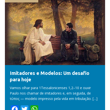
Imitadores e Modelos: Um desafio
para hoje
Vamos olhar para 1Tessalonicenses 1,2–10 e ouvir
Paulo nos chamar de imitadores e, em seguida, de
τύπος — modelo impresso pela vida em tribulação.
[…]
F
T
W