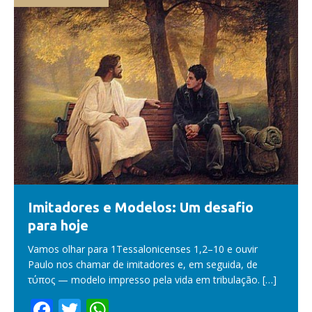
Imitadores e Modelos: Um desafio
para hoje
Vamos olhar para 1Tessalonicenses 1,2–10 e ouvir
Paulo nos chamar de imitadores e, em seguida, de
τύπος — modelo impresso pela vida em tribulação.
[…]
F
T
W