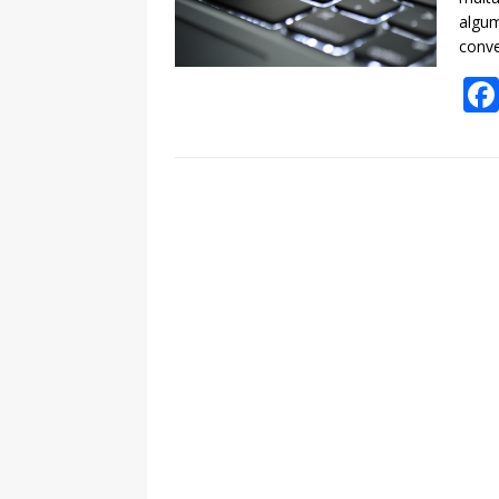
algum
conve