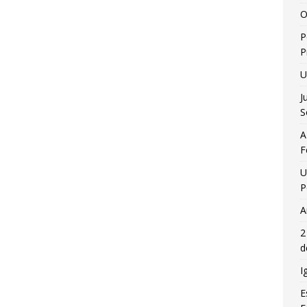
O
P
P
U
J
S
A
F
U
P
A
2
d
I
E