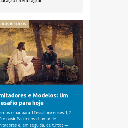
ducação na Era Digital
UDOS BÍBLICOS
Imitadores e Modelos: Um
esafio para hoje
amos olhar para 1Tessalonicenses 1,2–
0 e ouvir Paulo nos chamar de
mitadores e, em seguida, de τύπος —