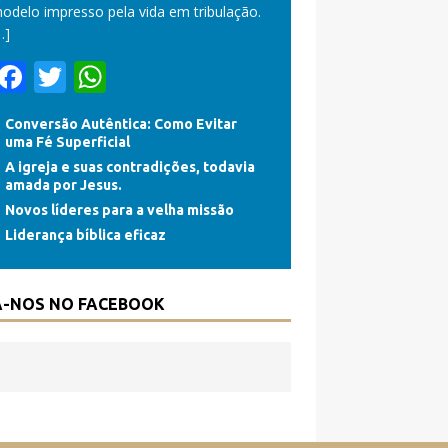
odelo impresso pela vida em tribulação.
…]
F
T
W
ac
w
h
Conversão Autêntica: Como Evitar
e
itt
at
uma Fé Superficial
b
er
s
A igreja e suas contradições, todavia
amada por Jesus.
o
A
Novos líderes para a velha missão
o
p
Liderança bíblica eficaz
k
p
A-NOS NO FACEBOOK