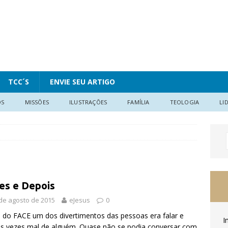
TCC´S
ENVIE SEU ARTIGO
OS
MISSÕES
ILUSTRAÇÕES
FAMÍLIA
TEOLOGIA
LI
es e Depois
de agosto de 2015
eJesus
0
 do FACE um dos divertimentos das pessoas era falar e
I
s vezes mal de alguém. Quase não se podia conversar com