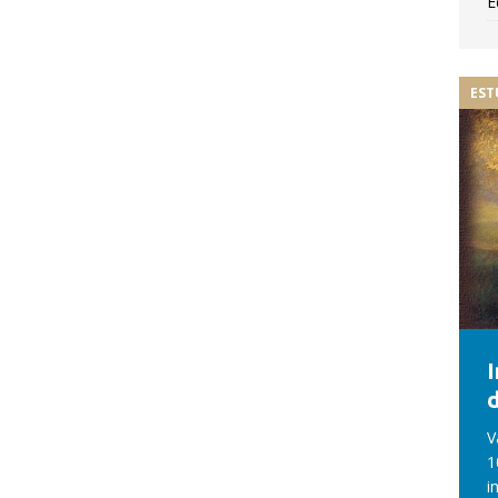
E
EST
d
V
1
i