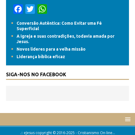
F
T
W
ac
w
h
Conversão Autêntica: Como Evitar uma Fé
e
itt
at
Superficial
b
er
s
A igreja e suas contradições, todavia amada por
Jesus.
o
A
Novos líderes para a velha missão
o
p
Liderança bíblica eficaz
k
p
SIGA-NOS NO FACEBOOK
.:: eJesus copyright © 2016-2025 - Cristianismo On-line...