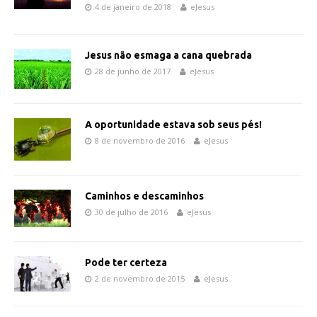
4 de janeiro de 2018
eJesus
Jesus não esmaga a cana quebrada
28 de junho de 2017
eJesus
A oportunidade estava sob seus pés!
8 de novembro de 2016
eJesus
Caminhos e descaminhos
30 de julho de 2016
eJesus
Pode ter certeza
2 de novembro de 2015
eJesus