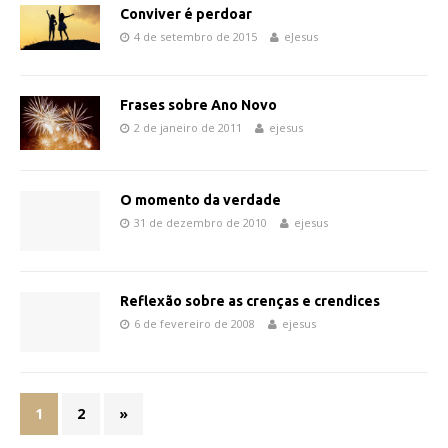
Conviver é perdoar
4 de setembro de 2015
eJesus
Frases sobre Ano Novo
2 de janeiro de 2011
ejesus
O momento da verdade
31 de dezembro de 2010
ejesus
Reflexão sobre as crenças e crendices
6 de fevereiro de 2008
ejesus
1
2
»