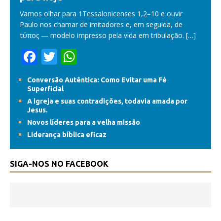
Vamos olhar para 1Tessalonicenses 1,2–10 e ouvir
Paulo nos chamar de imitadores e, em seguida, de
τύπος — modelo impresso pela vida em tribulação.
[…]
F
T
W
ac
w
h
Conversão Autêntica: Como Evitar uma Fé
e
itt
at
Superficial
b
er
s
A igreja e suas contradições, todavia amada por
Jesus.
o
A
Novos líderes para a velha missão
o
p
Liderança bíblica eficaz
k
p
SIGA-NOS NO FACEBOOK