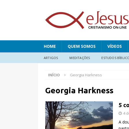
HOME
QUEM SOMOS
VÍDEOS
ARTIGOS
MEDITAÇÕES
ESTUDOS BÍBLIC
INÍCIO
Georgia Harkness
Georgia Harkness
5 c
4 d
A dou
pasto