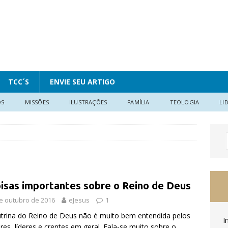
TCC´S
ENVIE SEU ARTIGO
OS
MISSÕES
ILUSTRAÇÕES
FAMÍLIA
TEOLOGIA
LI
oisas importantes sobre o Reino de Deus
e outubro de 2016
eJesus
1
trina do Reino de Deus não é muito bem entendida pelos
I
res, líderes e crentes em geral. Fala-se muito sobre o