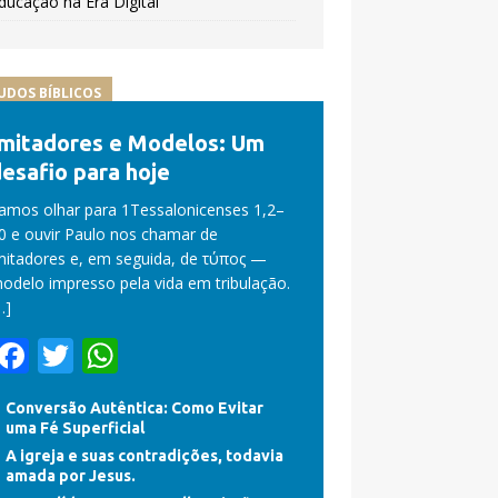
ducação na Era Digital
UDOS BÍBLICOS
Imitadores e Modelos: Um
esafio para hoje
amos olhar para 1Tessalonicenses 1,2–
0 e ouvir Paulo nos chamar de
mitadores e, em seguida, de τύπος —
odelo impresso pela vida em tribulação.
…]
F
T
W
ac
w
h
Conversão Autêntica: Como Evitar
e
itt
at
uma Fé Superficial
b
er
s
A igreja e suas contradições, todavia
amada por Jesus.
o
A