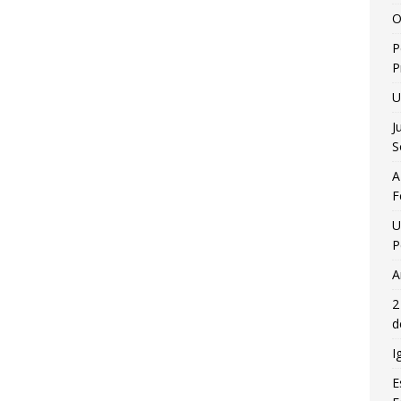
O
P
P
U
J
S
A
F
U
P
A
2
d
I
E