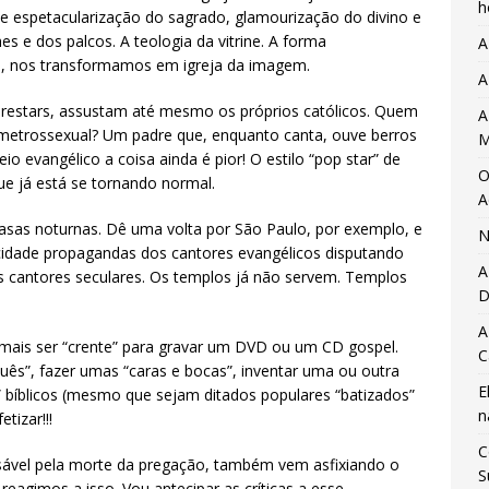
h
e espetacularização do sagrado, glamourização do divino e
hes e dos palcos. A teologia da vitrine. A forma
A
ra, nos transformamos em igreja da imagem.
A
adrestars, assustam até mesmo os próprios católicos. Quem
A
 metrossexual? Um padre que, enquanto canta, ouve berros
M
o evangélico a coisa ainda é pior! O estilo “pop star” de
O
 que já está se tornando normal.
A
as noturnas. Dê uma volta por São Paulo, por exemplo, e
N
 cidade propagandas dos cantores evangélicos disputando
A
 cantores seculares. Os templos já não servem. Templos
D
A
 mais ser “crente” para gravar um DVD ou um CD gospel.
C
quês”, fazer umas “caras e bocas”, inventar uma ou outra
E
os” bíblicos (mesmo que sejam ditados populares “batizados”
n
etizar!!!
C
sável pela morte da pregação, também vem asfixiando o
S
 reagimos a isso. Vou antecipar as críticas a esse