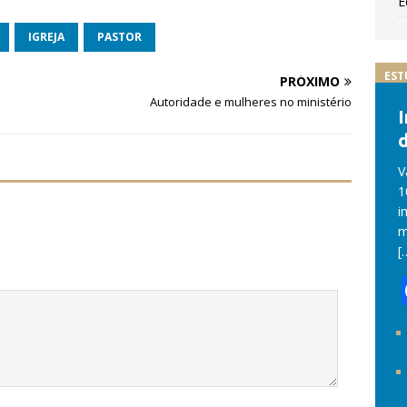
E
IGREJA
PASTOR
EST
PRÓXIMO
Autoridade e mulheres no ministério
d
V
1
i
m
[