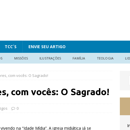
TCC´S
ENVIE SEU ARTIGO
OS
MISSÕES
ILUSTRAÇÕES
FAMÍLIA
TEOLOGIA
LI
res, com vocês: O Sagrado!
s, com vocês: O Sagrado!
tigos
0
I
ivendo na “Idade Mídia”. A igreja midiática já se