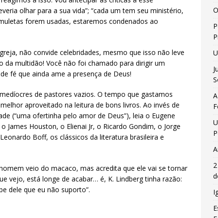
O
deveria olhar para a sua vida”; “cada um tem seu ministério,
 muletas forem usadas, estaremos condenados ao
P
P
 igreja, não convide celebridades, mesmo que isso não leve
U
o da multidão! Você não foi chamado para dirigir um
J
de fé que ainda ame a presença de Deus!
S
 medíocres de pastores vazios. O tempo que gastamos
A
elhor aproveitado na leitura de bons livros. Ao invés de
F
dade (“uma ofertinha pelo amor de Deus”), leia o Eugene
U
 o James Houston, o Elienai Jr, o Ricardo Gondim, o Jorge
P
Leonardo Boff, os clássicos da literatura brasileira e
A
2
homem veio do macaco, mas acredita que ele vai se tornar
d
ue vejo, está longe de acabar… é, K. Lindberg tinha razão:
be dele que eu não suporto”.
I
E