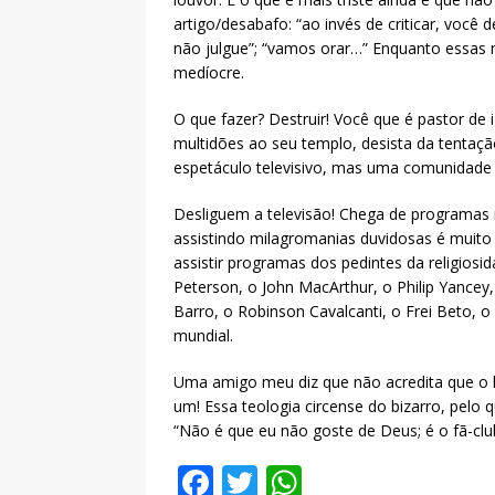
artigo/desabafo: “ao invés de criticar, você 
não julgue”; “vamos orar…” Enquanto essas
medíocre.
O que fazer? Destruir! Você que é pastor de
multidões ao seu templo, desista da tentaçã
espetáculo televisivo, mas uma comunidade 
Desliguem a televisão! Chega de programas
assistindo milagromanias duvidosas é muito m
assistir programas dos pedintes da religiosi
Peterson, o John MacArthur, o Philip Yancey,
Barro, o Robinson Cavalcanti, o Frei Beto, o 
mundial.
Uma amigo meu diz que não acredita que o 
um! Essa teologia circense do bizarro, pelo q
“Não é que eu não goste de Deus; é o fã-clu
F
T
W