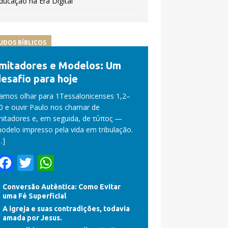
ducação na Era Digital
UDOS BÍBLICOS
Imitadores e Modelos: Um
esafio para hoje
amos olhar para 1Tessalonicenses 1,2–
0 e ouvir Paulo nos chamar de
mitadores e, em seguida, de τύπος —
odelo impresso pela vida em tribulação.
…]
F
T
W
ac
w
h
Conversão Autêntica: Como Evitar
e
itt
at
uma Fé Superficial
b
er
s
A igreja e suas contradições, todavia
amada por Jesus.
o
A