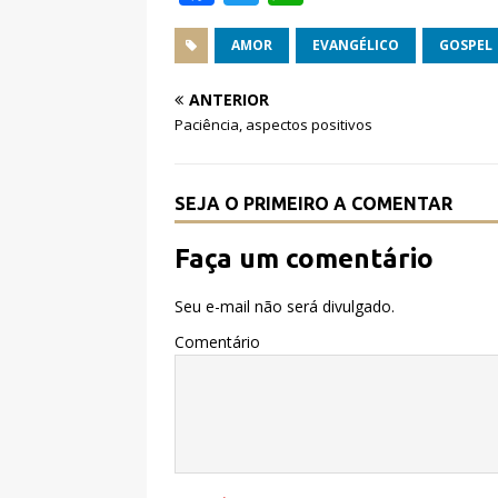
a
w
h
c
it
at
AMOR
EVANGÉLICO
GOSPEL
e
te
s
ANTERIOR
b
r
A
Paciência, aspectos positivos
o
p
o
p
SEJA O PRIMEIRO A COMENTAR
k
Faça um comentário
Seu e-mail não será divulgado.
Comentário