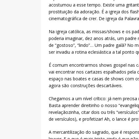
acostumou a esse tempo. Existe uma gritant
prostituição da adoração. É a igreja dos flas
cinematográfica de crer. De igreja da Palav
Na igreja católica, as missas/shows e os p
poderia imaginar, dez anos atrás, um padre
de “gostoso”, “lindo”… Um padre galã? No mei
ser invadiu a rotina eclesiástica a tal ponto
É comum encontrarmos shows gospel nas cas
vai encontrar nos cartazes espalhados pela
espaço nas boates e casas de shows com os
agora são construções descartáveis.
Chegamos a um nível crítico: já nem precisa
Basta aprender direitinho o nosso “evangeli
revelaçãozinha, citar dois ou três “versícul
de versículos), e profetizar! Ah, o lance é prof
A mercantilização do sagrado, que é respon
louvor. E o que é mais triste ainda é que não