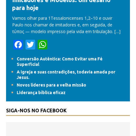
para hoje
Vamos olhar para 1Tessalonicenses 1,2–10 e ouvir
Paulo nos chamar de imitadores e, em seguida, de
τύπος — modelo impresso pela vida em tribulação.
[…]
F
T
W
ac
w
h
Conversão Autêntica: Como Evitar uma Fé
e
itt
at
Superficial
b
er
s
A igreja e suas contradições, todavia amada por
Jesus.
o
A
Novos líderes para a velha missão
o
p
Liderança bíblica eficaz
k
p
SIGA-NOS NO FACEBOOK