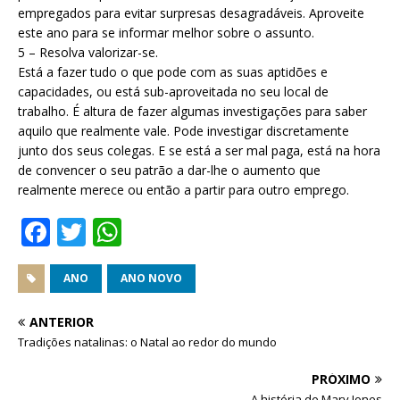
empregados para evitar surpresas desagradáveis. Aproveite
este ano para se informar melhor sobre o assunto.
5 – Resolva valorizar-se.
Está a fazer tudo o que pode com as suas aptidões e
capacidades, ou está sub-aproveitada no seu local de
trabalho. É altura de fazer algumas investigações para saber
aquilo que realmente vale. Pode investigar discretamente
junto dos seus colegas. E se está a ser mal paga, está na hora
de convencer o seu patrão a dar-lhe o aumento que
realmente merece ou então a partir para outro emprego.
F
T
W
a
w
h
c
it
at
ANO
ANO NOVO
e
te
s
ANTERIOR
b
r
A
Tradições natalinas: o Natal ao redor do mundo
o
p
PRÓXIMO
A história de Mary Jones