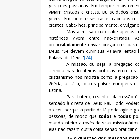
gerações passadas. Em tempos mais recen
viviam cristãos e cristãs. Ou soldados cri
guerra. Em todos esses casos, cabe aos cris
crentes. Cabe-lhes, principalmente, divulgar
Mas a missão não cabe apenas aos
históricas vivem entre não-cristãos.
propositadamente enviar pregadores para 
Deus. “Se devem ouvir sua Palavra, então
Palavra de Deus.”
[24]
A missão, ou seja, a pregação d
termina nas fronteiras políticas entre os
cristianismo nos mostra como a pregação
Grécia, a Itália, outros países europeus
Latina.
Para Lutero, o senhor da missão é 
sentado à direita de Deus Pai, Todo-Poder
ao céu porque a partir de lá pode agir e g
pessoas, de modo que
todos
e
todas
po
mundo inteiro através de seus missionários 
elas não fazem outra coisa senão praticar o
2 – A questão dos métodos miss