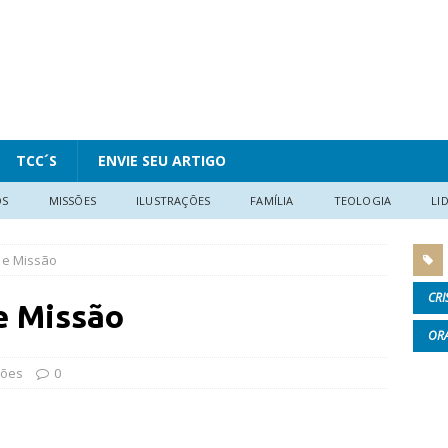
TCC´S
ENVIE SEU ARTIGO
OS
MISSÕES
ILUSTRAÇÕES
FAMÍLIA
TEOLOGIA
LI
 e Missão
CRI
e Missão
OR
sões
0