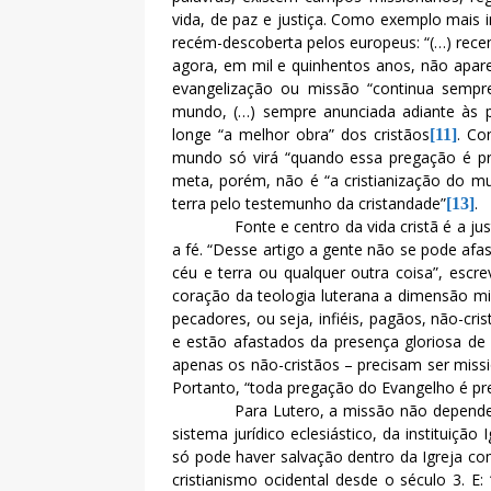
vida, de paz e justiça. Como exemplo mais
recém-descoberta pelos europeus: “(…) rece
agora, em mil e quinhentos anos, não apare
evangelização ou missão “continua sempr
mundo, (…) sempre anunciada adiante às 
longe “a melhor obra” dos cristãos
. Co
[11]
mundo só virá “quando essa pregação é p
meta, porém, não é “a cristianização do m
terra pelo testemunho da cristandade”
.
[13]
Fonte e centro da vida cristã é a j
a fé. “Desse artigo a gente não se pode af
céu e terra ou qualquer outra coisa”, escr
coração da teologia luterana a dimensão mi
pecadores, ou seja, infiéis, pagãos, não-cris
e estão afastados da presença gloriosa de
apenas os não-cristãos – precisam ser missi
Portanto, “toda pregação do Evangelho é p
Para Lutero, a missão não depende
sistema jurídico eclesiástico, da instituição
só pode haver salvação dentro da Igreja como
cristianismo ocidental desde o século 3. 