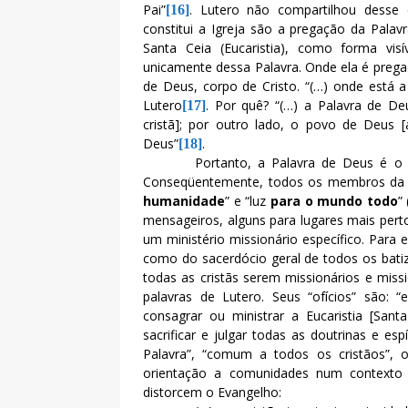
Pai”
. Lutero não compartilhou desse c
[16]
constitui a Igreja são a pregação da Pala
Santa Ceia (Eucaristia), como forma vis
unicamente dessa Palavra. Onde ela é pregada
de Deus, corpo de Cristo. “(…) onde está a
Lutero
. Por quê? “(…) a Palavra de D
[17]
cristã]; por outro lado, o povo de Deus 
Deus”
.
[18]
Portanto, a Palavra de Deus é o 
Conseqüentemente, todos os membros da c
humanidade
” e “luz
para o mundo todo
”
mensageiros, alguns para lugares mais pert
um ministério missionário específico. Para
como do sacerdócio geral de todos os batiz
todas as cristãs serem missionários e missi
palavras de Lutero. Seus “ofícios” são: “
consagrar ou ministrar a Eucaristia [Santa
sacrificar e julgar todas as doutrinas e esp
Palavra”, “comum a todos os cristãos”, 
orientação a comunidades num contexto 
distorcem o Evangelho: