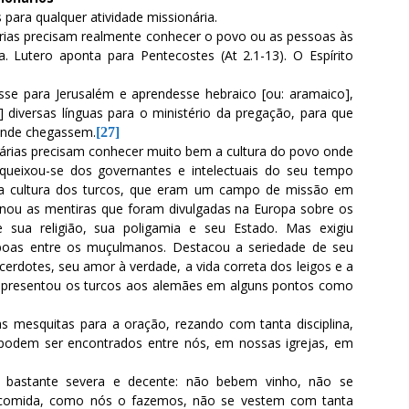
 para qualquer atividade missionária.
rias precisam realmente conhecer o povo ou as pessoas às
. Lutero aponta para Pentecostes (At 2.1-13). O Espírito
se para Jerusalém e aprendesse hebraico [ou: aramaico],
diversas línguas para o ministério da pregação, para que
 onde chegassem.
[27]
onárias precisam conhecer muito bem a cultura do povo onde
o queixou-se dos governantes e intelectuais do seu tempo
a cultura dos turcos, que eram um campo de missão em
ionou as mentiras que foram divulgadas na Europa sobre os
e sua religião, sua poligamia e seu Estado. Mas exigiu
 boas entre os muçulmanos. Destacou a seriedade de seu
sacerdotes, seu amor à verdade, a vida correta dos leigos e a
é apresentou os turcos aos alemães em alguns pontos como
 mesquitas para a oração, rezando com tanta disciplina,
 podem ser encontrados entre nós, em nossas igrejas, em
a bastante severa e decente: não bebem vinho, não se
omida, como nós o fazemos, não se vestem com tanta