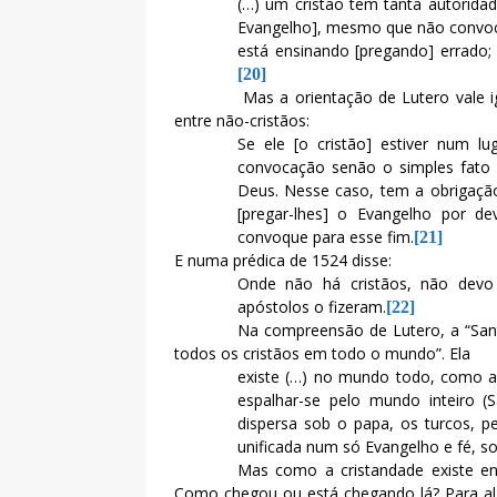
(…) um cristão tem tanta autorida
Evangelho], mesmo que não convoca
está ensinando [pregando] errado;
[20]
Mas a orientação de Lutero vale i
entre não-cristãos:
Se ele [o cristão] estiver num l
convocação senão o simples fato d
Deus. Nesse caso, tem a obrigação
[pregar-lhes] o Evangelho por 
convoque para esse fim.
[21]
E numa prédica de 1524 disse:
Onde não há cristãos, não devo
apóstolos o fizeram.
[22]
Na compreensão de Lutero, a “Sant
todos os cristãos em todo o mundo”. Ela
existe (…) no mundo todo, como an
espalhar-se pelo mundo inteiro (S
dispersa sob o papa, os turcos, p
unificada num só Evangelho e fé, so
Mas como a cristandade existe ent
Como chegou ou está chegando lá? Para a