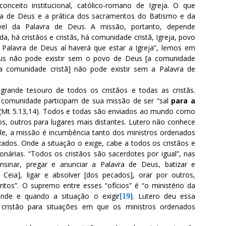
onceito institucional, católico-romano de Igreja. O que
vra de Deus e a prática dos sacramentos do Batismo e da
ível da Palavra de Deus. A missão, portanto, depende
, há cristãos e cristãs, há comunidade cristã, Igreja, povo
 Palavra de Deus aí haverá que estar a Igreja”, lemos em
eus não pode existir sem o povo de Deus [a comunidade
[a comunidade cristã] não pode existir sem a Palavra de
grande tesouro de todos os cristãos e todas as cristãs.
omunidade participam de sua missão de ser “sal
para a
 (Mt 5.13,14). Todos e todas são enviados ao mundo como
os, outros para lugares mais distantes. Lutero não conhece
 ele, a missão é incumbência tanto dos ministros ordenados
ados. Onde a situação o exige, cabe a todos os cristãos e
onárias. “Todos os cristãos são sacerdotes por igual”, nas
ensinar, pregar e anunciar a Palavra de Deus, batizar e
 Ceia], ligar e absolver [dos pecados], orar por outros,
íritos”. O supremo entre esses “ofícios” é “o ministério da
onde e quando a situação o exigir
. Lutero deu essa
[19]
cristão para situações em que os ministros ordenados