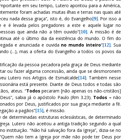
 importante em seu tempo, Lutero apontou para a América,
ntemente foram achadas muitas ilhas e terras nas quais até
ceu nada dessa graça”, isto é, do Evangelho
. Por isso a
[9]
e e é levada pelos pregadores a este e aquele lugar no
pessoas que ainda não a têm ouvido”
. A missão é de
[10]
ntinua até o último dia da existência do mundo. O fim do
regada e anunciada e ouvida
no mundo inteiro
“
. Sua
[12]
undo (…), mas a oferta do Evangelho a todos os povos da
ustificação da pessoa pecadora pela graça de Deus mediante
astar ou fazer alguma concessão, ainda que se desmoronem
eveu Lutero nos Artigos de Esmalcalde
. Também nesse
[14]
ssionária está presente. Diante de Deus todos e todas são
tãos, ateus. “
Todos
pecaram [não apenas os não-cristãos]
 Deus”, sabia já o apóstolo Paulo (Rm 3.23).
Todos –
não
onados por Deus, justificados por sua graça mediante a fé.
regação a pagãos”
, é missão.
[15]
 de determinadas estruturas eclesiásticas, de determinado
 Igreja. Lutero não aceitou a antiga tradição segundo a qual
 instituição. “Não há salvação fora da Igreja”, dizia-se no
E: “Quem não tem a Igreja por mãe não pode ter Deus por