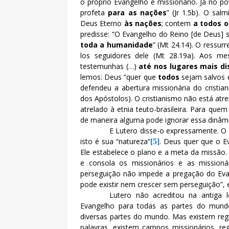
o próprio Evangelho é missionário. Já no po
profeta
para as nações
” (Jr 1.5b). O sa
Deus Eterno
às nações
; contem
a todos o
predisse: “O Evangelho do Reino [de Deus]
toda a humanidade
” (Mt 24.14). O ressur
los seguidores dele (Mt 28.19a). Aos me
testemunhas (…)
até nos lugares mais di
lemos: Deus “quer que
todos
sejam salvos e
defendeu a abertura missionária do cristia
dos Apóstolos). O cristianismo não está atre
atrelado à etnia teuto-brasileira. Para que
de maneira alguma pode ignorar essa dinâm
E Lutero disse-o expressamente. O 
isto é sua “natureza”
. Deus quer que o E
[5]
Ele estabelece o plano e a meta da missão
e consola os missionários e as missioná
perseguição não impede a pregação do Evang
pode existir nem crescer sem perseguição”, 
Lutero não acreditou na antiga 
Evangelho para todas as partes do mund
diversas partes do mundo. Mas existem reg
palavras, existem campos missionários, re