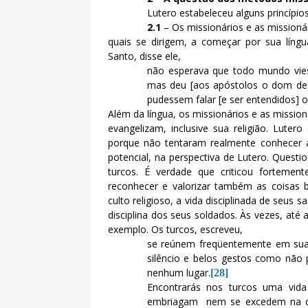
Lutero estabeleceu alguns princípios
2.1
– Os missionários e as missioná
quais se dirigem, a começar por sua língua
Santo, disse ele,
não esperava que todo mundo vies
mas deu [aos apóstolos o dom de] 
pudessem falar [e ser entendidos]
Além da língua, os missionários e as missi
evangelizam, inclusive sua religião. Luter
porque não tentaram realmente conhecer 
potencial, na perspectiva de Lutero. Quest
turcos. É verdade que criticou fortement
reconhecer e valorizar também as coisas
culto religioso, a vida disciplinada de seus 
disciplina dos seus soldados. Às vezes, at
exemplo. Os turcos, escreveu,
se reúnem freqüentemente em suas
silêncio e belos gestos como não
nenhum lugar.
[28]
Encontrarás nos turcos uma vid
embriagam
nem se excedem na c