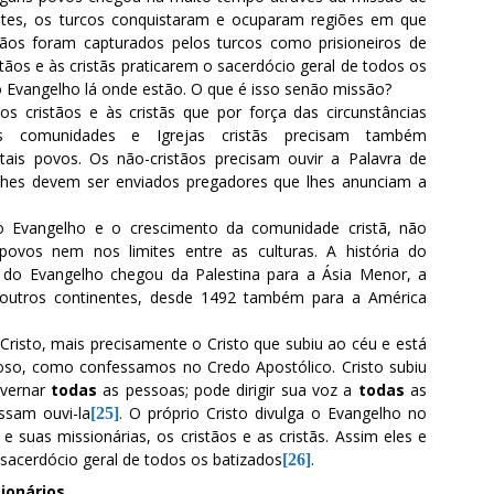
tes, os turcos conquistaram e ocuparam regiões em que
stãos foram capturados pelos turcos como prisioneiros de
tãos e às cristãs praticarem o sacerdócio geral de todos os
 o Evangelho lá onde estão. O que é isso senão missão?
 cristãos e às cristãs que por força das circunstâncias
 As comunidades e Igrejas cristãs precisam também
tais povos. Os não-cristãos precisam ouvir a Palavra de
 lhes devem ser enviados pregadores que lhes anunciam a
o Evangelho e o crescimento da comunidade cristã, não
 povos nem nos limites entre as culturas. A história do
 do Evangelho chegou da Palestina para a Ásia Menor, a
 e outros continentes, desde 1492 também para a América
Cristo, mais precisamente o Cristo que subiu ao céu e está
oso, como confessamos no Credo Apostólico. Cristo subiu
overnar
todas
as pessoas; pode dirigir sua voz a
todas
as
ssam ouvi-la
. O próprio Cristo divulga o Evangelho no
[25]
e suas missionárias, os cristãos e as cristãs. Assim eles e
 sacerdócio geral de todos os batizados
.
[26]
ionários