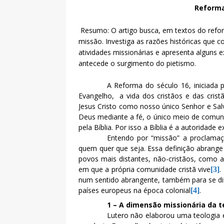
Reforma
Resumo: O artigo busca, em textos do refo
missão. Investiga as razões históricas qu
atividades missionárias e apresenta alguns 
antecede o surgimento do pietismo.
A Reforma do século 16, iniciada p
Evangelho,
a vida dos cristãos e das cris
Jesus Cristo como nosso único Senhor e Sal
Deus mediante a fé, o único meio de comun
pela Bíblia. Por isso a Bíblia é a autoridade 
Entendo por “missão” a proclamaç
quem quer que seja. Essa definição abrange
povos mais distantes, não-cristãos, como 
em que a própria comunidade cristã vive
.
[3]
num sentido abrangente, também para se dis
países europeus na época colonial
.
[4]
1 – A dimensão missionária da t
Lutero não elaborou uma teologia e