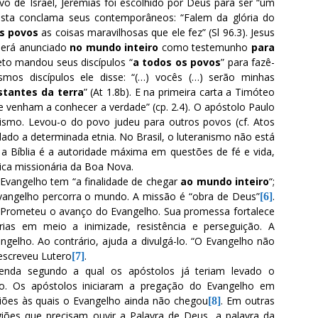
vo de Israel, Jeremias foi escolhido por Deus para ser “um
lmista conclama seus contemporâneos: “Falem da glória do
s povos
as coisas maravilhosas que ele fez” (Sl 96.3). Jesus
 será anunciado
no mundo inteiro
como testemunho
para
reto mandou seus discípulos “
a todos os povos
” para fazê-
smos discípulos ele disse: “(…) vocês (…) serão minhas
stantes da terra
” (At 1.8b). E na primeira carta a Timóteo
 venham a conhecer a verdade” (cp. 2.4). O apóstolo Paulo
nismo. Levou-o do povo judeu para outros povos (cf. Atos
lado a determinada etnia. No Brasil, o luteranismo não está
m a Bíblia é a autoridade máxima em questões de fé e vida,
ica missionária da Boa Nova.
Evangelho tem “a finalidade de chegar
ao mundo inteiro
“;
vangelho percorra o mundo. A missão é “obra de Deus”
.
[6]
. Prometeu o avanço do Evangelho. Sua promessa fortalece
rias em meio a inimizade, resistência e perseguição. A
elho. Ao contrário, ajuda a divulgá-lo. “O Evangelho não
escreveu Lutero
.
[7]
lenda segundo a qual os apóstolos já teriam levado o
o. Os apóstolos iniciaram a pregação do Evangelho em
iões às quais o Evangelho ainda não chegou
. Em outras
[8]
giões que precisam ouvir a Palavra de Deus, a palavra da