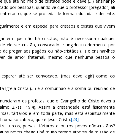
de que até no meio de cristãos pode e deve (…) ensinar [o
do por pessoas, quando vê que o professor [pregador] ali
 entretanto, que se proceda de forma educada e decente.
gualmente e em especial para cristãos e cristãs que vivem
ugar em que não há cristãos, não é necessária qualquer
e ele ser cristão, convocado e ungido interiormente por
 de pregar aos pagãos ou não-cristãos (…) e ensinar-lhes
dever de amor fraternal, mesmo que nenhuma pessoa o
 esperar até ser convocado, [mas devo agir] como os
a Igreja Cristã (…) é a comunhão e a soma ou reunião de
unciaram os profetas: que o Evangelho de Cristo deveria
almo 2.7ss.; 19.4). Assim a cristandade está fisicamente
ersas, tártaros e em toda parte, mas está espiritualmente
b uma só cabeça, que é Jesus Cristo.
[23]
re turcos, persas, tártaros e outros povos não-cristãos?
lguns povos chegou há muito tempo através da missão de