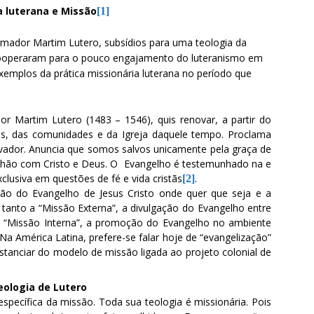
 luterana e Missão
[1]
rmador Martim Lutero, subsídios para uma teologia da
e cooperaram para o pouco engajamento do luteranismo em
exemplos da prática missionária luterana no período que
or Martim Lutero (1483 – 1546), quis renovar, a partir do
tãs, das comunidades e da Igreja daquele tempo. Proclama
vador. Anuncia que somos salvos unicamente pela graça de
hão com Cristo e Deus. O
Evangelho é testemunhado na e
exclusiva em questões de fé e vida cristãs
.
[2]
ão do Evangelho de Jesus Cristo onde quer que seja e a
 tanto a “Missão Externa”, a divulgação do Evangelho entre
a “Missão Interna”, a promoção do Evangelho no ambiente
 Na América Latina, prefere-se falar hoje de “evangelização”
tanciar do modelo de missão ligada ao projeto colonial de
eologia de Lutero
specífica da missão. Toda sua teologia é missionária. Pois