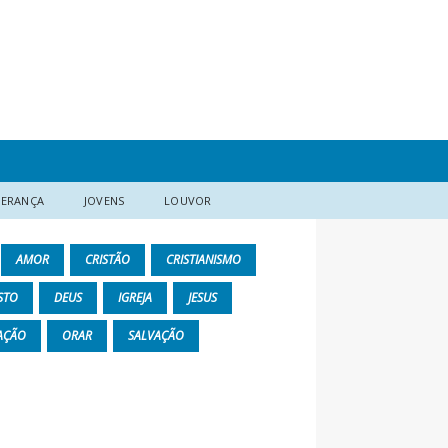
DERANÇA
JOVENS
LOUVOR
AMOR
CRISTÃO
CRISTIANISMO
STO
DEUS
IGREJA
JESUS
AÇÃO
ORAR
SALVAÇÃO