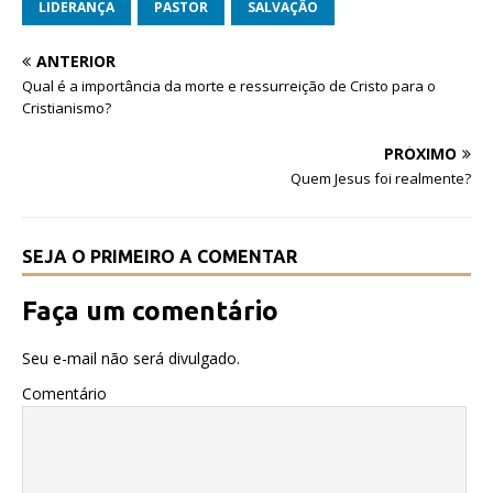
e
te
s
LIDERANÇA
PASTOR
SALVAÇÃO
b
r
A
ANTERIOR
o
p
Qual é a importância da morte e ressurreição de Cristo para o
o
p
Cristianismo?
k
PRÓXIMO
Quem Jesus foi realmente?
SEJA O PRIMEIRO A COMENTAR
Faça um comentário
Seu e-mail não será divulgado.
Comentário