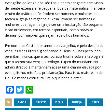
evangelho ao longo dos séculos. Podem ser gente sem visão,
de mente extensa e fé pequena, boa de matemática financeira
e ruim de prática de fé. Podem ser homens e mulheres que
façam a igreja se reger pela Bíblia. Podem ser homens e
mulheres que façam a igreja ser uma instituição tão pequena
e tão irrelevante, em termos espirituais, como todas as
demais, por maiores que sejam aos olhos humanos.
Em nome de Cristo, por amor ao evangelho, e pelo desejo de
ver suas vidas úteis e glorificando a Deus, eu lhes peço: não
permitam, nunca, que a tecnocracia triunfe sobre a teologia e
que o tecnocrata vença o teólogo. Fujam do mundanismo
administrativo e mantenham acesa uma chama elevada por
evangelismo, missões, proclamação. Para isto, mais reino de
Deus e menos estrutura. Era o que tinha a dizer.
F
T
W
a
w
h
c
it
at
AMOR
CRISTO
DEUS
IGREJA
JESUS