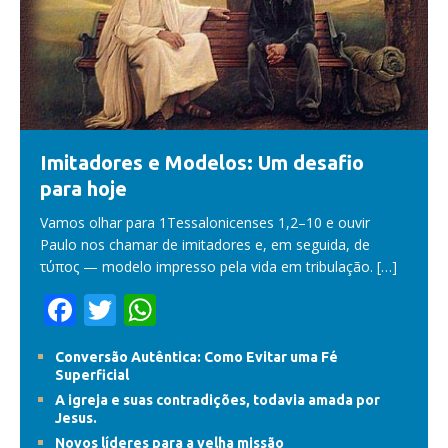
Imitadores e Modelos: Um desafio
para hoje
Vamos olhar para 1Tessalonicenses 1,2–10 e ouvir
Paulo nos chamar de imitadores e, em seguida, de
τύπος — modelo impresso pela vida em tribulação.
[…]
F
T
W
ac
w
h
Conversão Autêntica: Como Evitar uma Fé
e
itt
at
Superficial
b
er
s
A igreja e suas contradições, todavia amada por
Jesus.
o
A
Novos líderes para a velha missão