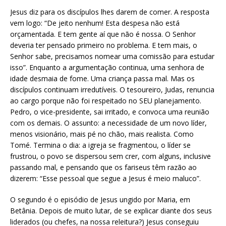
Jesus diz para os discípulos lhes darem de comer. A resposta
vem logo: “De jeito nenhum! Esta despesa não está
orçamentada. E tem gente aí que não é nossa. O Senhor
deveria ter pensado primeiro no problema. E tem mais, o
Senhor sabe, precisamos nomear uma comissão para estudar
isso”. Enquanto a argumentação continua, uma senhora de
idade desmaia de fome. Uma criança passa mal. Mas os
discípulos continuam irredutíveis. O tesoureiro, Judas, renuncia
ao cargo porque não foi respeitado no SEU planejamento.
Pedro, o vice-presidente, sai irritado, e convoca uma reunião
com os demais. O assunto: a necessidade de um novo líder,
menos visionário, mais pé no chão, mais realista. Como
Tomé. Termina o dia: a igreja se fragmentou, o líder se
frustrou, o povo se dispersou sem crer, com alguns, inclusive
passando mal, e pensando que os fariseus têm razão ao
dizerem: “Esse pessoal que segue a Jesus é meio maluco”.
O segundo é o episódio de Jesus ungido por Maria, em
Betânia. Depois de muito lutar, de se explicar diante dos seus
liderados (ou chefes, na nossa releitura?) Jesus conseguiu