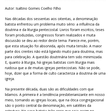
Autor: Isaltino Gomes Coelho Filho
Nas décadas dos sessentas aos oitentas, a denominação
batista enfrentou um problema muito sério: a influência da
doutrina e da liturgia pentecostal. Livros foram escritos, teses
foram produzidas, congressos foram realizados e muita
discussão se deu ao redor deste tema. Parece-me, porém,
que esta situação foi absorvida, após muita tensão. A maior
parte dos crentes não está ligando muito para doutrina, mas
para celebração. A questão doutrinária tem sido minimizada.
E, quanto à liturgia, há igrejas batistas com liturgia mais
ruidosa que a de muitas igrejas pentecostais. Não se pode,
hoje, dizer que a forma de culto caracteriza a doutrina de uma
igreja.
Na presente década, duas são as dificuldades com que
lidamos. A primeira é a tendência presbiterianizante em nosso
meio, tornando as igrejas locais, que na ótica congregacional
são o ponto central da denominação, em satélites da
estrutura. No caso batista (não creio que seja assim no