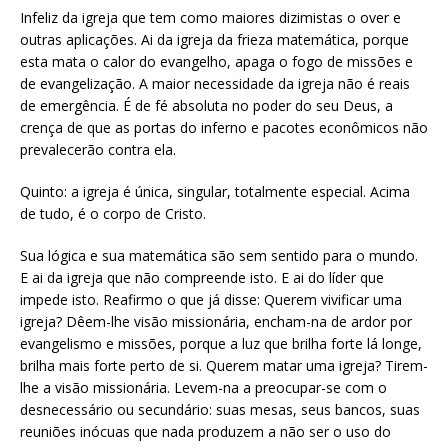
Infeliz da igreja que tem como maiores dizimistas o over e
outras aplicações. Ai da igreja da frieza matemática, porque
esta mata o calor do evangelho, apaga o fogo de missões e
de evangelização. A maior necessidade da igreja não é reais
de emergência. É de fé absoluta no poder do seu Deus, a
crença de que as portas do inferno e pacotes econômicos não
prevalecerão contra ela.
Quinto: a igreja é única, singular, totalmente especial. Acima
de tudo, é o corpo de Cristo.
Sua lógica e sua matemática são sem sentido para o mundo.
E ai da igreja que não compreende isto. E ai do líder que
impede isto. Reafirmo o que já disse: Querem vivificar uma
igreja? Dêem-lhe visão missionária, encham-na de ardor por
evangelismo e missões, porque a luz que brilha forte lá longe,
brilha mais forte perto de si. Querem matar uma igreja? Tirem-
lhe a visão missionária. Levem-na a preocupar-se com o
desnecessário ou secundário: suas mesas, seus bancos, suas
reuniões inócuas que nada produzem a não ser o uso do