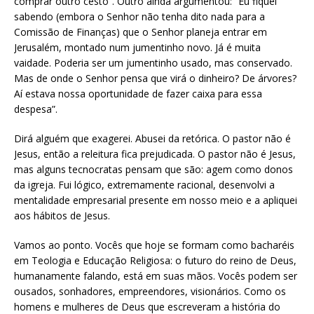
comprar outro cesto”. Outro ainda argumentou: “Eu fiquei
sabendo (embora o Senhor não tenha dito nada para a
Comissão de Finanças) que o Senhor planeja entrar em
Jerusalém, montado num jumentinho novo. Já é muita
vaidade. Poderia ser um jumentinho usado, mas conservado.
Mas de onde o Senhor pensa que virá o dinheiro? De árvores?
Aí estava nossa oportunidade de fazer caixa para essa
despesa”.
Dirá alguém que exagerei. Abusei da retórica. O pastor não é
Jesus, então a releitura fica prejudicada. O pastor não é Jesus,
mas alguns tecnocratas pensam que são: agem como donos
da igreja. Fui lógico, extremamente racional, desenvolvi a
mentalidade empresarial presente em nosso meio e a apliquei
aos hábitos de Jesus.
Vamos ao ponto. Vocês que hoje se formam como bacharéis
em Teologia e Educação Religiosa: o futuro do reino de Deus,
humanamente falando, está em suas mãos. Vocês podem ser
ousados, sonhadores, empreendores, visionários. Como os
homens e mulheres de Deus que escreveram a história do