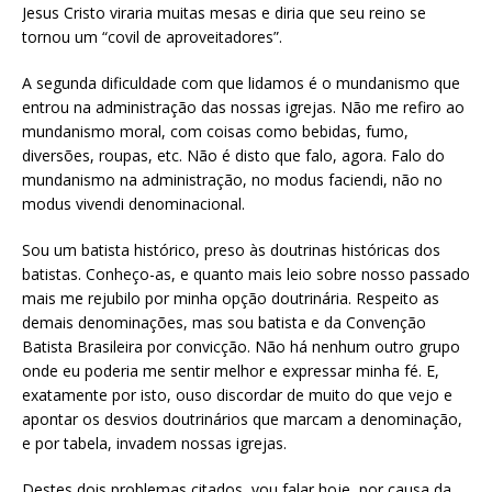
Jesus Cristo viraria muitas mesas e diria que seu reino se
tornou um “covil de aproveitadores”.
A segunda dificuldade com que lidamos é o mundanismo que
entrou na administração das nossas igrejas. Não me refiro ao
mundanismo moral, com coisas como bebidas, fumo,
diversões, roupas, etc. Não é disto que falo, agora. Falo do
mundanismo na administração, no modus faciendi, não no
modus vivendi denominacional.
Sou um batista histórico, preso às doutrinas históricas dos
batistas. Conheço-as, e quanto mais leio sobre nosso passado
mais me rejubilo por minha opção doutrinária. Respeito as
demais denominações, mas sou batista e da Convenção
Batista Brasileira por convicção. Não há nenhum outro grupo
onde eu poderia me sentir melhor e expressar minha fé. E,
exatamente por isto, ouso discordar de muito do que vejo e
apontar os desvios doutrinários que marcam a denominação,
e por tabela, invadem nossas igrejas.
Destes dois problemas citados, vou falar hoje, por causa da