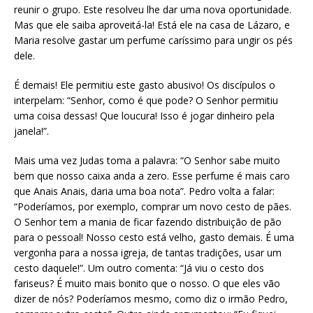
reunir o grupo. Este resolveu lhe dar uma nova oportunidade.
Mas que ele saiba aproveitá-la! Está ele na casa de Lázaro, e
Maria resolve gastar um perfume caríssimo para ungir os pés
dele.
É demais! Ele permitiu este gasto abusivo! Os discípulos o
interpelam: “Senhor, como é que pode? O Senhor permitiu
uma coisa dessas! Que loucura! Isso é jogar dinheiro pela
janela!”.
Mais uma vez Judas toma a palavra: “O Senhor sabe muito
bem que nosso caixa anda a zero. Esse perfume é mais caro
que Anais Anais, daria uma boa nota”. Pedro volta a falar:
“Poderíamos, por exemplo, comprar um novo cesto de pães.
O Senhor tem a mania de ficar fazendo distribuição de pão
para o pessoal! Nosso cesto está velho, gasto demais. É uma
vergonha para a nossa igreja, de tantas tradições, usar um
cesto daquele!”. Um outro comenta: “Já viu o cesto dos
fariseus? É muito mais bonito que o nosso. O que eles vão
dizer de nós? Poderíamos mesmo, como diz o irmão Pedro,