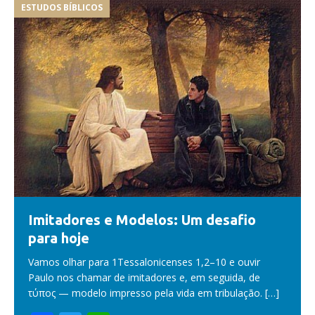
ESTUDOS BÍBLICOS
Imitadores e Modelos: Um desafio
para hoje
Vamos olhar para 1Tessalonicenses 1,2–10 e ouvir
Paulo nos chamar de imitadores e, em seguida, de
τύπος — modelo impresso pela vida em tribulação.
[…]