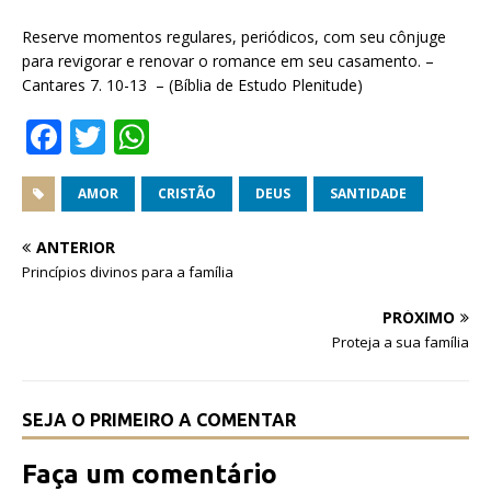
Reserve momentos regulares, periódicos, com seu cônjuge
para revigorar e renovar o romance em seu casamento. –
Cantares 7. 10-13 – (Bíblia de Estudo Plenitude)
F
T
W
a
w
h
c
it
at
AMOR
CRISTÃO
DEUS
SANTIDADE
e
te
s
ANTERIOR
b
r
A
Princípios divinos para a família
o
p
PRÓXIMO
o
p
Proteja a sua família
k
SEJA O PRIMEIRO A COMENTAR
Faça um comentário