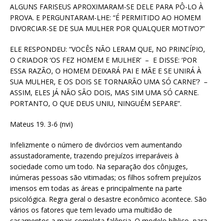
ALGUNS FARISEUS APROXIMARAM-SE DELE PARA PÔ-LO À
PROVA. E PERGUNTARAM-LHE: “É PERMITIDO AO HOMEM
DIVORCIAR-SE DE SUA MULHER POR QUALQUER MOTIVO?”
ELE RESPONDEU: “VOCÊS NÃO LERAM QUE, NO PRINCÍPIO,
O CRIADOR ‘OS FEZ HOMEM E MULHER’ – E DISSE: ‘POR
ESSA RAZÃO, O HOMEM DEIXARÁ PAI E MÃE E SE UNIRÁ À
SUA MULHER, E OS DOIS SE TORNARÃO UMA SÓ CARNE’? –
ASSIM, ELES JÁ NÃO SÃO DOIS, MAS SIM UMA SÓ CARNE.
PORTANTO, O QUE DEUS UNIU, NINGUÉM SEPARE”.
Mateus 19. 3-6 (nvi)
Infelizmente o número de divórcios vem aumentando
assustadoramente, trazendo prejuízos irreparáveis à
sociedade como um todo. Na separação dos cônjuges,
inúmeras pessoas são vitimadas; os filhos sofrem prejuízos
imensos em todas as áreas e principalmente na parte
psicológica. Regra geral o desastre econômico acontece. São
vários os fatores que tem levado uma multidão de
casamentos a mais completa falência. O modelo bíblico, para