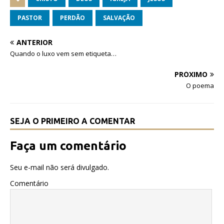
c
it
at
e
te
s
PASTOR
PERDÃO
SALVAÇÃO
b
r
A
ANTERIOR
o
p
Quando o luxo vem sem etiqueta…
o
p
PRÓXIMO
k
O poema
SEJA O PRIMEIRO A COMENTAR
Faça um comentário
Seu e-mail não será divulgado.
Comentário