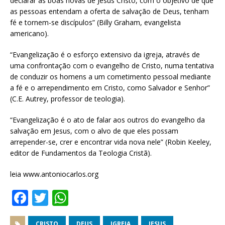
declarar as boas novas de Jesus Cristo, com o objetivo de que
as pessoas entendam a oferta de salvação de Deus, tenham
fé e tornem-se discípulos” (Billy Graham, evangelista
americano).
“Evangelização é o esforço extensivo da igreja, através de
uma confrontação com o evangelho de Cristo, numa tentativa
de conduzir os homens a um cometimento pessoal mediante
a fé e o arrependimento em Cristo, como Salvador e Senhor”
(C.E. Autrey, professor de teologia).
“Evangelização é o ato de falar aos outros do evangelho da
salvação em Jesus, com o alvo de que eles possam
arrepender-se, crer e encontrar vida nova nele” (Robin Keeley,
editor de Fundamentos da Teologia Cristã).
leia www.antoniocarlos.org
F
T
W
a
w
h
CRISTO
DEUS
IGREJA
JESUS