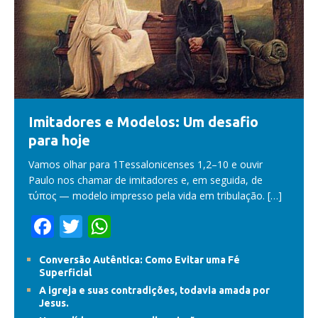
Imitadores e Modelos: Um desafio
para hoje
Vamos olhar para 1Tessalonicenses 1,2–10 e ouvir
Paulo nos chamar de imitadores e, em seguida, de
τύπος — modelo impresso pela vida em tribulação.
[…]
F
T
W
ac
w
h
Conversão Autêntica: Como Evitar uma Fé
e
itt
at
Superficial
b
er
s
A igreja e suas contradições, todavia amada por
Jesus.
o
A