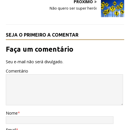
PRÓXIMO
o
p
Não quero ser super herói
k
SEJA O PRIMEIRO A COMENTAR
Faça um comentário
Seu e-mail não será divulgado.
Comentário
Nome
*
Email
*