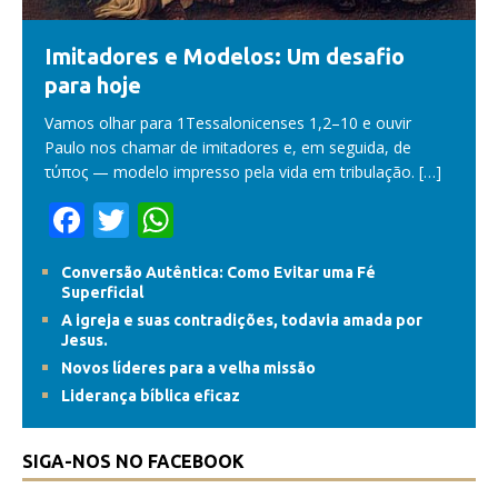
Imitadores e Modelos: Um desafio
para hoje
Vamos olhar para 1Tessalonicenses 1,2–10 e ouvir
Paulo nos chamar de imitadores e, em seguida, de
τύπος — modelo impresso pela vida em tribulação.
[…]
F
T
W
ac
w
h
Conversão Autêntica: Como Evitar uma Fé
e
itt
at
Superficial
b
er
s
A igreja e suas contradições, todavia amada por
Jesus.
o
A
Novos líderes para a velha missão
o
p
Liderança bíblica eficaz
k
p
SIGA-NOS NO FACEBOOK