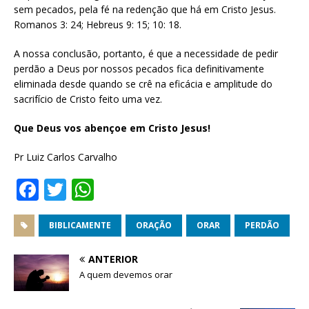
sem pecados, pela fé na redenção que há em Cristo Jesus.
Romanos 3: 24; Hebreus 9: 15; 10: 18.
A nossa conclusão, portanto, é que a necessidade de pedir
perdão a Deus por nossos pecados fica definitivamente
eliminada desde quando se crê na eficácia e amplitude do
sacrifício de Cristo feito uma vez.
Que Deus vos abençoe em Cristo Jesus!
Pr Luiz Carlos Carvalho
F
T
W
a
w
h
c
it
at
BIBLICAMENTE
ORAÇÃO
ORAR
PERDÃO
e
te
s
ANTERIOR
b
r
A
A quem devemos orar
o
p