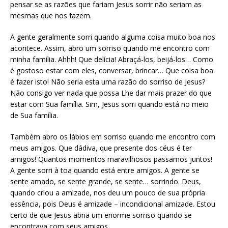
pensar se as razões que fariam Jesus sorrir não seriam as
mesmas que nos fazem.
A gente geralmente sorri quando alguma coisa muito boa nos
acontece. Assim, abro um sorriso quando me encontro com
minha família. Ahhh! Que delícia! Abraçá-los, beijá-los… Como
é gostoso estar com eles, conversar, brincar… Que coisa boa
é fazer isto! Não seria esta uma razão do sorriso de Jesus?
Não consigo ver nada que possa Lhe dar mais prazer do que
estar com Sua família. Sim, Jesus sorri quando está no meio
de Sua família.
Também abro os lábios em sorriso quando me encontro com
meus amigos. Que dádiva, que presente dos céus é ter
amigos! Quantos momentos maravilhosos passamos juntos!
A gente sorri à toa quando está entre amigos. A gente se
sente amado, se sente grande, se sente… sorrindo. Deus,
quando criou a amizade, nos deu um pouco de sua própria
essência, pois Deus é amizade – incondicional amizade. Estou
certo de que Jesus abria um enorme sorriso quando se
encontrava com seus amigos.