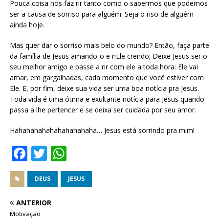
Pouca coisa nos faz rir tanto como o sabermos que podemos
ser a causa de sorriso para alguém. Seja o riso de alguém
ainda hoje.
Mas quer dar o sorriso mais belo do mundo? Então, faça parte
da família de Jesus amando-o e nEle crendo; Deixe Jesus ser o
seu melhor amigo e passe a rir com ele a toda hora: Ele vai
amar, em gargalhadas, cada momento que você estiver com
Ele. E, por fim, deixe sua vida ser uma boa notícia pra Jesus.
Toda vida é uma ótima e exultante notícia para Jesus quando
passa a lhe pertencer e se deixa ser cuidada por seu amor.
Hahahahahahahahahahaha… Jesus está sorrindo pra mim!
F
T
W
a
w
h
c
it
at
DEUS
JESUS
e
te
s
ANTERIOR
b
r
A
Motivação