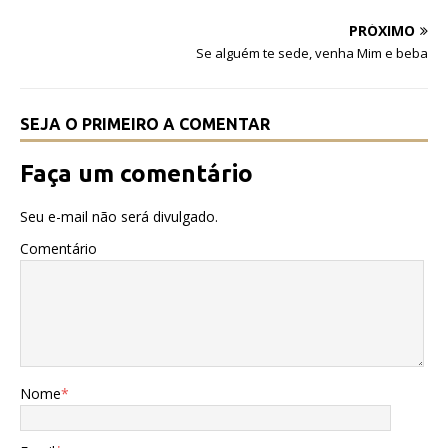
o
p
PRÓXIMO
o
p
Se alguém te sede, venha Mim e beba
k
SEJA O PRIMEIRO A COMENTAR
Faça um comentário
Seu e-mail não será divulgado.
Comentário
Nome
*