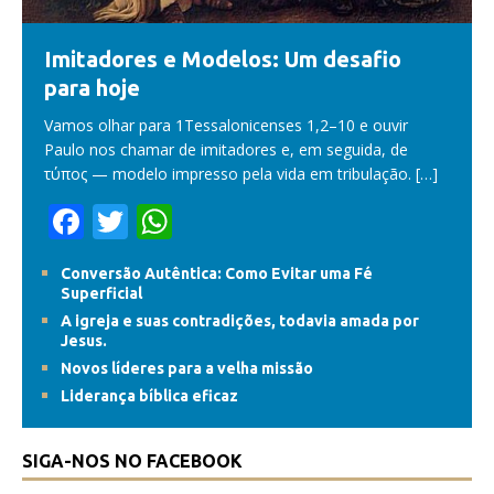
Imitadores e Modelos: Um desafio
para hoje
Vamos olhar para 1Tessalonicenses 1,2–10 e ouvir
Paulo nos chamar de imitadores e, em seguida, de
τύπος — modelo impresso pela vida em tribulação.
[…]
F
T
W
ac
w
h
Conversão Autêntica: Como Evitar uma Fé
e
itt
at
Superficial
b
er
s
A igreja e suas contradições, todavia amada por
Jesus.
o
A
Novos líderes para a velha missão
o
p
Liderança bíblica eficaz
k
p
SIGA-NOS NO FACEBOOK