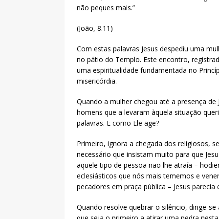
não peques mais.”
(João, 8.11)
Com estas palavras Jesus despediu uma mulhe
no pátio do Templo. Este encontro, registrad
uma espiritualidade fundamentada no Princí
misericórdia.
Quando a mulher chegou até a presença de J
homens que a levaram àquela situação queria
palavras. E como Ele age?
Primeiro, ignora a chegada dos religiosos, s
necessário que insistam muito para que Jesus
aquele tipo de pessoa não lhe atraía – ho
eclesiásticos que nós mais tememos e vener
pecadores em praça pública – Jesus parecia 
Quando resolve quebrar o silêncio, dirige-se
que seja o primeiro a atirar uma pedra nesta 