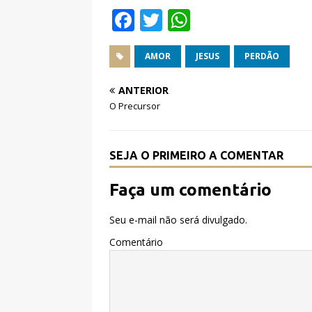
F
T
W
a
w
h
c
it
at
AMOR
JESUS
PERDÃO
e
te
s
ANTERIOR
b
r
A
O Precursor
o
p
o
p
SEJA O PRIMEIRO A COMENTAR
k
Faça um comentário
Seu e-mail não será divulgado.
Comentário