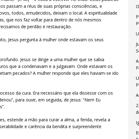
sos passam a réus de suas próprias consciências, e
O
os, todos, emudecidos, deixam o local. A espiritualidade
P
ras, que nos faz voltar para dentro de nós mesmos
P
ecisamos de perdão e restauração.
U
to, Jesus pergunta à mulher onde estavam os seus
J
.
S
rofundo. Jesus se dirige a uma mulher que se sabia
A
puros que a condenavam e a julgavam. Onde estavam os
F
metiam pecados? A mulher responde que eles haviam-se ido
U
P
ocesso da cura. Era necessário que ela dissesse com os
A
enou”, para ouvir, em seguida, de Jesus: “Nem Eu
2
s”.
d
s, estende a mão para curar a alma, a ferida, revela a
I
rabilidade e carência da bendita e surpreendente
E