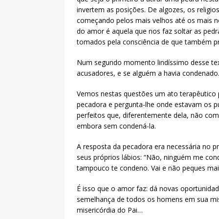
invertem as posições. De algozes, os religio
começando pelos mais velhos até os mais nov
do amor é aquela que nos faz soltar as ped
tomados pela consciência de que também pr
Num segundo momento lindíssimo desse tex
acusadores, e se alguém a havia condenado
Vemos nestas questões um ato terapêutico p
pecadora e pergunta-lhe onde estavam os 
perfeitos que, diferentemente dela, não co
embora sem condená-la.
A resposta da pecadora era necessária no pr
seus próprios lábios: “Não, ninguém me cond
tampouco te condeno. Vai e não peques mai
É isso que o amor faz: dá novas oportunidade
semelhança de todos os homens em sua mise
misericórdia do Pai…