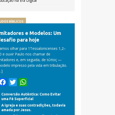
ducação na Era Digital
UDOS BÍBLICOS
Imitadores e Modelos: Um
esafio para hoje
amos olhar para 1Tessalonicenses 1,2–
0 e ouvir Paulo nos chamar de
mitadores e, em seguida, de τύπος —
odelo impresso pela vida em tribulação.
…]
F
T
W
ac
w
h
Conversão Autêntica: Como Evitar
e
itt
at
uma Fé Superficial
b
er
s
A igreja e suas contradições, todavia
amada por Jesus.
o
A