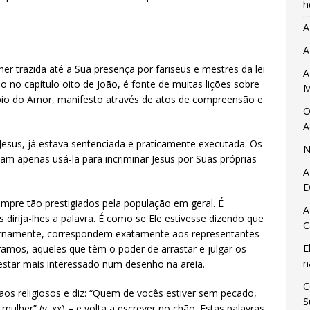
h
A
A
r trazida até a Sua presença por fariseus e mestres da lei
A
o no capítulo oito de João, é fonte de muitas lições sobre
M
pio do Amor, manifesto através de atos de compreensão e
O
A
esus, já estava sentenciada e praticamente executada. Os
N
m apenas usá-la para incriminar Jesus por Suas próprias
A
D
empre tão prestigiados pela população em geral. É
A
 dirija-lhes a palavra. É como se Ele estivesse dizendo que
C
diernamente, correspondem exatamente aos representantes
E
amos, aqueles que têm o poder de arrastar e julgar os
n
estar mais interessado num desenho na areia.
C
 aos religiosos e diz: “Quem de vocês estiver sem pecado,
S
mulher” (v. xx) – e volta a escrever no chão. Estas palavras