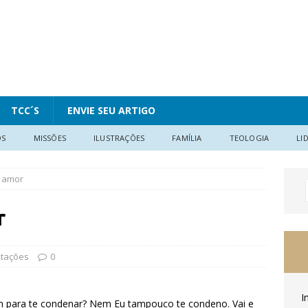
TCC´S
ENVIE SEU ARTIGO
OS
MISSÕES
ILUSTRAÇÕES
FAMÍLIA
TEOLOGIA
LI
o amor
r
tações
0
I
ém para te condenar? Nem Eu tampouco te condeno. Vai e