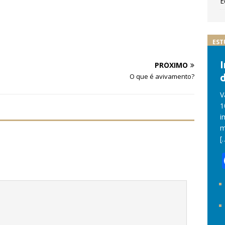
E
EST
PRÓXIMO
d
O que é avivamento?
V
1
i
m
[