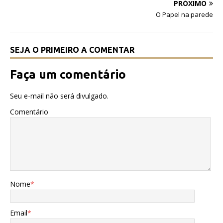
o
p
PRÓXIMO
o
p
O Papel na parede
k
SEJA O PRIMEIRO A COMENTAR
Faça um comentário
Seu e-mail não será divulgado.
Comentário
Nome
*
Email
*