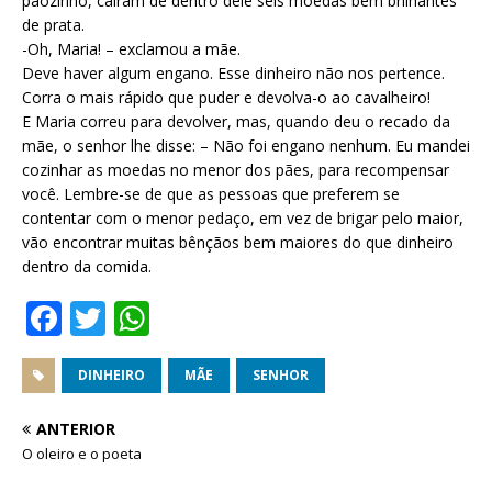
pãozinho, caíram de dentro dele seis moedas bem brilhantes
de prata.
-Oh, Maria! – exclamou a mãe.
Deve haver algum engano. Esse dinheiro não nos pertence.
Corra o mais rápido que puder e devolva-o ao cavalheiro!
E Maria correu para devolver, mas, quando deu o recado da
mãe, o senhor lhe disse: – Não foi engano nenhum. Eu mandei
cozinhar as moedas no menor dos pães, para recompensar
você. Lembre-se de que as pessoas que preferem se
contentar com o menor pedaço, em vez de brigar pelo maior,
vão encontrar muitas bênçãos bem maiores do que dinheiro
dentro da comida.
F
T
W
a
w
h
c
it
at
DINHEIRO
MÃE
SENHOR
e
te
s
ANTERIOR
b
r
A
O oleiro e o poeta