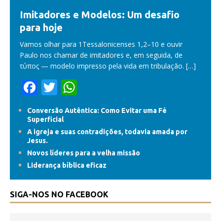
Imitadores e Modelos: Um desafio
para hoje
Vamos olhar para 1Tessalonicenses 1,2–10 e ouvir
Paulo nos chamar de imitadores e, em seguida, de
τύπος — modelo impresso pela vida em tribulação.
[…]
F
T
W
ac
w
h
Conversão Autêntica: Como Evitar uma Fé
e
itt
at
Superficial
b
er
s
A igreja e suas contradições, todavia amada por
Jesus.
o
A
Novos líderes para a velha missão
o
p
Liderança bíblica eficaz
k
p
SIGA-NOS NO FACEBOOK