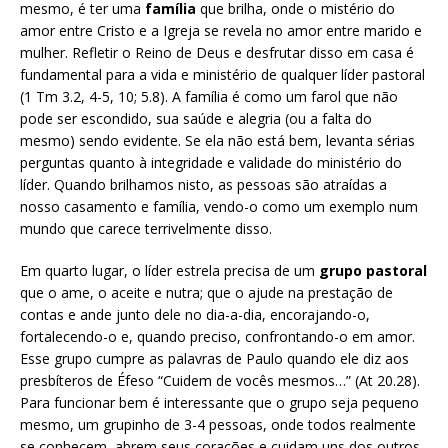
mesmo, é ter uma
família
que brilha, onde o mistério do
amor entre Cristo e a Igreja se revela no amor entre marido e
mulher. Refletir o Reino de Deus e desfrutar disso em casa é
fundamental para a vida e ministério de qualquer líder pastoral
(1 Tm 3.2, 4-5, 10; 5.8). A família é como um farol que não
pode ser escondido, sua saúde e alegria (ou a falta do
mesmo) sendo evidente. Se ela não está bem, levanta sérias
perguntas quanto à integridade e validade do ministério do
líder. Quando brilhamos nisto, as pessoas são atraídas a
nosso casamento e família, vendo-o como um exemplo num
mundo que carece terrivelmente disso.
Em quarto lugar, o líder estrela precisa de um
grupo pastoral
que o ame, o aceite e nutra; que o ajude na prestação de
contas e ande junto dele no dia-a-dia, encorajando-o,
fortalecendo-o e, quando preciso, confrontando-o em amor.
Esse grupo cumpre as palavras de Paulo quando ele diz aos
presbíteros de Éfeso “Cuidem de vocês mesmos…” (At 20.28).
Para funcionar bem é interessante que o grupo seja pequeno
mesmo, um grupinho de 3-4 pessoas, onde todos realmente
se conhecem, abrem seus corações e cuidam uns dos outros,