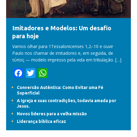
Imitadores e Modelos: Um desafio
para hoje
Vamos olhar para 1Tessalonicenses 1,2–10 e ouvir
Paulo nos chamar de imitadores e, em seguida, de
τύπος — modelo impresso pela vida em tribulação.
[…]
F
T
W
ac
w
h
Conversão Autêntica: Como Evitar uma Fé
e
itt
at
Superficial
b
er
s
A igreja e suas contradições, todavia amada por
Jesus.
o
A
Novos líderes para a velha missão
o
p
Liderança bíblica eficaz
k
p