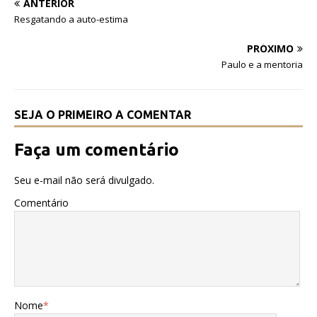
ANTERIOR
o
p
Resgatando a auto-estima
o
p
PRÓXIMO
k
Paulo e a mentoria
SEJA O PRIMEIRO A COMENTAR
Faça um comentário
Seu e-mail não será divulgado.
Comentário
Nome
*