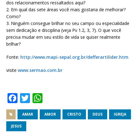
dos relacionamentos ressaltados aqui?
2. Em qual das sete áreas você mais gostaria de melhorar?
Como?
3. Ninguém consegue brilhar no seu campo ou especialidade
sem dedicação e disciplina (veja Pv 1.2, 3, 7). O que você
precisa mudar em seu estilo de vida se quiser realmente
brilhar?
Fonte:
http://www.mapi-sepal.org.br/defferartilider.htm
visite
www.sermao.com.br
F
T
W
a
w
h
c
it
at
AMAR
AMOR
CRISTO
DEUS
IGREJA
e
te
s
JESUS
b
r
A