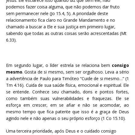
Jesus. Ele esclarece isso quando diz que sem ele, não
podemos fazer coisa alguma, que não podemos dar fruto
sem permanecer nele (Jo 15.4, 5). A prioridade deste
relacionamento fica claro no Grande Mandamento e no
chamado a buscar a Ele e sua justiça em primeiro lugar,
sabendo que todas as outras coisas serão acrescentadas (Mt
6.33).
Em segundo lugar, o líder estrela se relaciona bem
consigo
mesmo
. Gosta de si mesmo, sem ser orgulhoso. Leva a sério
a advertência de Paulo para Timóteo “Cuide de si mesmo…” (1
Tm 4.16). Cuida de sua saúde física, emocional e espiritual. Ele
se entende. Conhece seu chamado, dons e pontos fortes,
como também suas vulnerabilidades e fraquezas. Ele se
esforça em crescer, em se afiar e não se acomodar, ao
mesmo tempo que fica patente que isso é a graça de Deus
agindo nele e não apenas o seu próprio esforço (1 Co 15.10).
Uma terceira prioridade, após Deus e o cuidado consigo