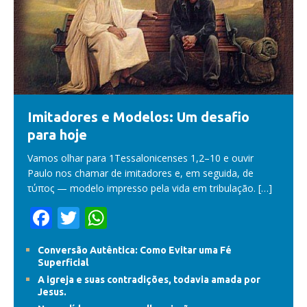
Imitadores e Modelos: Um desafio
para hoje
Vamos olhar para 1Tessalonicenses 1,2–10 e ouvir
Paulo nos chamar de imitadores e, em seguida, de
τύπος — modelo impresso pela vida em tribulação.
[…]
F
T
W
ac
w
h
Conversão Autêntica: Como Evitar uma Fé
e
itt
at
Superficial
b
er
s
A igreja e suas contradições, todavia amada por
Jesus.
o
A