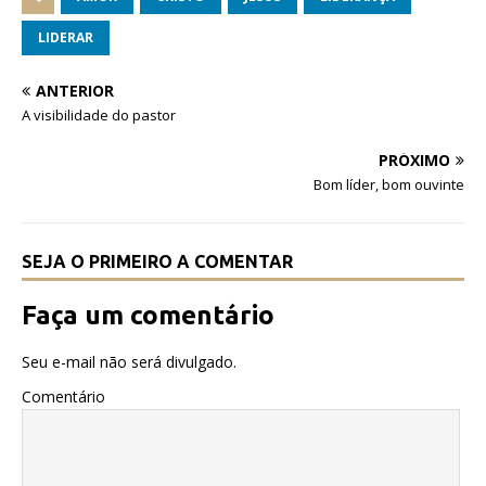
c
it
at
e
te
s
LIDERAR
b
r
A
ANTERIOR
o
p
A visibilidade do pastor
o
p
PRÓXIMO
k
Bom líder, bom ouvinte
SEJA O PRIMEIRO A COMENTAR
Faça um comentário
Seu e-mail não será divulgado.
Comentário