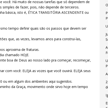
de você. Há muito de nossas tarefas que só dependem de
O
simples de fazer, pois, não depende de terceiros.
inha básica, isto é, ÉTICA TRANSITÓRIA ASCENDENTE ou
P
P
U
esmo tempo definir quais são os passos que devem ser
J
tões que, as vezes, levamos anos para construi-las,
S
A
z nos aproxima de fraturas.
F
 dia chamado HOJE.
gente boa de Deus ao nosso lado pra começar, recomeçar,
U
P
ar com você. ELEJA as vozes que você ouvirá. ELEJA seus
A
ou em algum dos ambientes aqui sugeridos.
2
aminho da Graça, movimento onde sirvo hoje em tempo
d
I
E