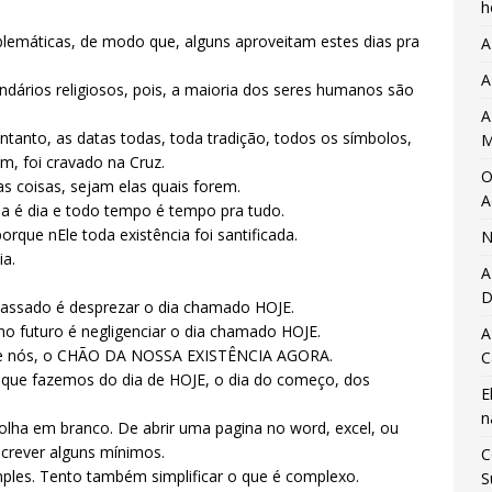
h
lemáticas, de modo que, alguns aproveitam estes dias pra
A
A
ndários religiosos, pois, a maioria dos seres humanos são
A
ntanto, as datas todas, toda tradição, todos os símbolos,
M
m, foi cravado na Cruz.
O
 as coisas, sejam elas quais forem.
A
ia é dia e todo tempo é tempo pra tudo.
orque nEle toda existência foi santificada.
N
ia.
A
D
passado é desprezar o dia chamado HOJE.
no futuro é negligenciar o dia chamado HOJE.
A
de nós, o CHÃO DA NOSSA EXISTÊNCIA AGORA.
C
 que fazemos do dia de HOJE, o dia do começo, dos
E
n
olha em branco. De abrir uma pagina no word, excel, ou
screver alguns mínimos.
C
ples. Tento também simplificar o que é complexo.
S