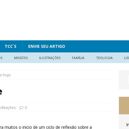
TCC´S
ENVIE SEU ARTIGO
OS
MISSÕES
ILUSTRAÇÕES
FAMÍLIA
TEOLOGIA
LI
o hoje
e
ditações
0
I
ra muitos o inicio de um ciclo de reflexão sobre a