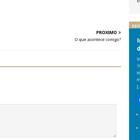
E
EST
PRÓXIMO
O que acontece comigo?
d
V
1
i
m
[