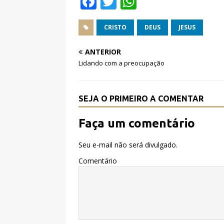
F
T
W
a
w
h
c
it
at
CRISTO
DEUS
JESUS
e
te
s
ANTERIOR
b
r
A
Lidando com a preocupação
o
p
o
p
SEJA O PRIMEIRO A COMENTAR
k
Faça um comentário
Seu e-mail não será divulgado.
Comentário