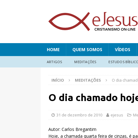
HOME
QUEM SOMOS
VÍDEOS
ARTIGOS
MEDITAÇÕES
ESTUDOS BÍBLIC
INÍCIO
MEDITAÇÕES
O dia chamad
O dia chamado hoj
31 de dezembro de 2010
ejesus
Me
Autor: Carlos Bregantim
Hoje, a chamada quarta feira de cinzas, é pa