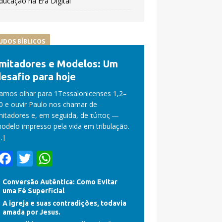
ducação na Era Digital
UDOS BÍBLICOS
Imitadores e Modelos: Um
esafio para hoje
amos olhar para 1Tessalonicenses 1,2–
0 e ouvir Paulo nos chamar de
mitadores e, em seguida, de τύπος —
odelo impresso pela vida em tribulação.
…]
F
T
W
ac
w
h
Conversão Autêntica: Como Evitar
e
itt
at
uma Fé Superficial
b
er
s
A igreja e suas contradições, todavia
amada por Jesus.
o
A