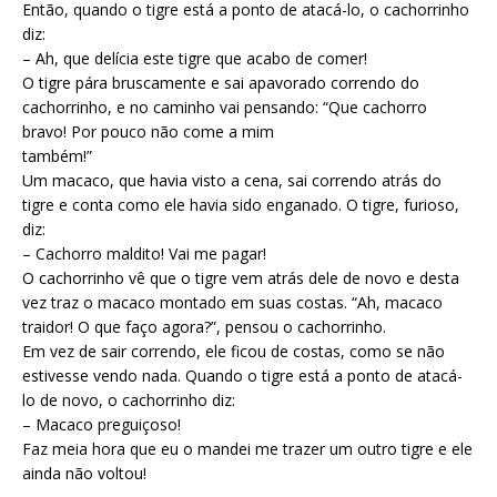
Então, quando o tigre está a ponto de atacá-lo, o cachorrinho
diz:
– Ah, que delícia este tigre que acabo de comer!
O tigre pára bruscamente e sai apavorado correndo do
cachorrinho, e no caminho vai pensando: “Que cachorro
bravo! Por pouco não come a mim
também!”
Um macaco, que havia visto a cena, sai correndo atrás do
tigre e conta como ele havia sido enganado. O tigre, furioso,
diz:
– Cachorro maldito! Vai me pagar!
O cachorrinho vê que o tigre vem atrás dele de novo e desta
vez traz o macaco montado em suas costas. “Ah, macaco
traidor! O que faço agora?”, pensou o cachorrinho.
Em vez de sair correndo, ele ficou de costas, como se não
estivesse vendo nada. Quando o tigre está a ponto de atacá-
lo de novo, o cachorrinho diz:
– Macaco preguiçoso!
Faz meia hora que eu o mandei me trazer um outro tigre e ele
ainda não voltou!