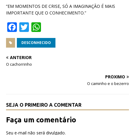
“EM MOMENTOS DE CRISE, SÓ A IMAGINAÇÃO É MAIS
IMPORTANTE QUE O CONHECIMENTO.”
F
T
W
a
w
h
c
it
at
DESCONHECIDO
e
te
s
ANTERIOR
b
r
A
O cachorrinho
o
p
PRÓXIMO
o
p
O caminho e o bezerro
k
SEJA O PRIMEIRO A COMENTAR
Faça um comentário
Seu e-mail não será divulgado.