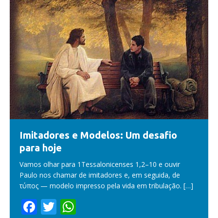
Imitadores e Modelos: Um desafio
para hoje
Vamos olhar para 1Tessalonicenses 1,2–10 e ouvir
Paulo nos chamar de imitadores e, em seguida, de
τύπος — modelo impresso pela vida em tribulação.
[…]
F
T
W