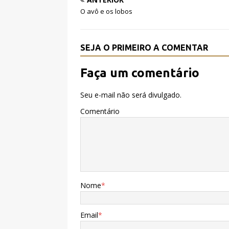
b
r
A
O avô e os lobos
o
p
o
p
SEJA O PRIMEIRO A COMENTAR
k
Faça um comentário
Seu e-mail não será divulgado.
Comentário
Nome
*
Email
*