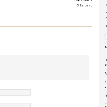
O
O Barbeiro
P
P
U
J
S
A
F
U
P
A
2
d
I
E