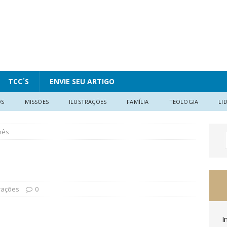
TCC´S
ENVIE SEU ARTIGO
OS
MISSÕES
ILUSTRAÇÕES
FAMÍLIA
TEOLOGIA
LI
nês
trações
0
I