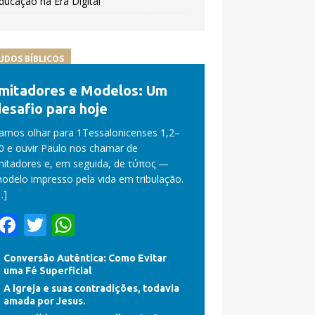
ducação na Era Digital
UDOS BÍBLICOS
Imitadores e Modelos: Um
esafio para hoje
amos olhar para 1Tessalonicenses 1,2–
0 e ouvir Paulo nos chamar de
mitadores e, em seguida, de τύπος —
odelo impresso pela vida em tribulação.
…]
F
T
W
ac
w
h
Conversão Autêntica: Como Evitar
e
itt
at
uma Fé Superficial
b
er
s
A igreja e suas contradições, todavia
amada por Jesus.
o
A