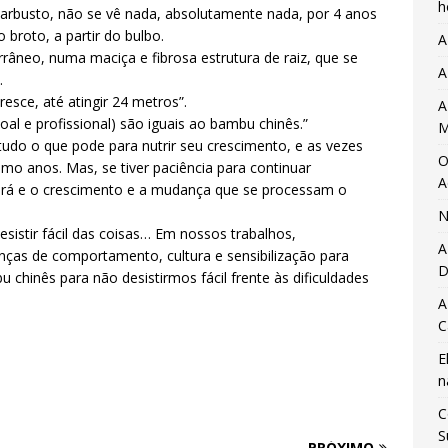
h
 arbusto, não se vê nada, absolutamente nada, por 4 anos
broto, a partir do bulbo.
A
râneo, numa maciça e fibrosa estrutura de raiz, que se
A
.
esce, até atingir 24 metros”.
A
oal e profissional) são iguais ao bambu chinês.”
M
tudo o que pode para nutrir seu crescimento, e as vezes
O
 anos. Mas, se tiver paciência para continuar
A
gará e o crescimento e a mudança que se processam o
N
stir fácil das coisas… Em nossos trabalhos,
A
ças de comportamento, cultura e sensibilização para
D
hinês para não desistirmos fácil frente às dificuldades
A
C
E
n
C
S
PRÓXIMO