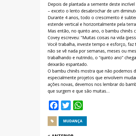
Depois de plantada a semente deste incrível
– exceto o lento desabrochar de um diminuto 
Durante 4 anos, todo o crescimento é subter
estende vertical e horizontalmente pela terra
Mas então, no quinto ano, o bambu chinês cr
Covey escreveu: “Muitas coisas na vida (pess
Você trabalha, investe tempo e esforço, faz 
não se vê nada por semanas, meses ou mesmo
trabalhando e nutrindo, o “quinto ano” che
deixarão espantado.
O bambu chinês mostra que não podemos desi
especialmente projetos que envolvem mudan
ações novas, devemos nos lembrar do bambu c
que surgem e que são muitas…
F
T
W
a
w
h
c
it
at
MUDANÇA
e
te
s
ANTERIOR