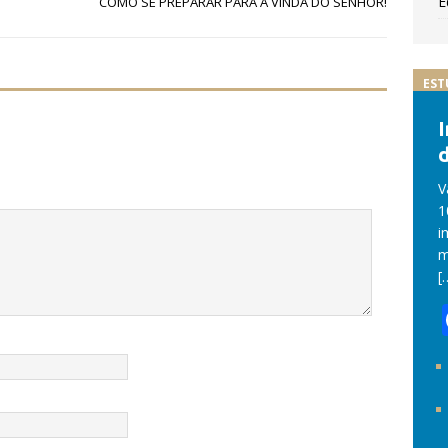
E
COMO SE PREPARAR PARA A VINDA DO SENHOR!
EST
d
V
1
i
m
[