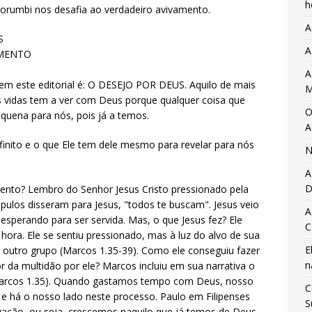
h
Morumbi nos desafia ao verdadeiro avivamento.
A
S
A
AMENTO
A
em este editorial é: O DESEJO POR DEUS. Aquilo de mais
M
vidas tem a ver com Deus porque qualquer coisa que
O
uena para nós, pois já a temos.
A
nfinito e o que Ele tem dele mesmo para revelar para nós
N
A
D
ento? Lembro do Senhor Jesus Cristo pressionado pela
ipulos disseram para Jesus, "todos te buscam". Jesus veio
A
 esperando para ser servida. Mas, o que Jesus fez? Ele
C
hora. Ele se sentiu pressionado, mas à luz do alvo de sua
E
er outro grupo (Marcos 1.35-39). Como ele conseguiu fazer
n
 da multidão por ele? Marcos incluiu em sua narrativa o
(Marcos 1.35). Quando gastamos tempo com Deus, nosso
C
 há o nosso lado neste processo. Paulo em Filipenses
S
vação, ou seja, crescemos naquilo que já temos de Deus.