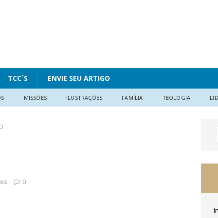
TCC´S
ENVIE SEU ARTIGO
OS
MISSÕES
ILUSTRAÇÕES
FAMÍLIA
TEOLOGIA
LI
O
ões
0
I