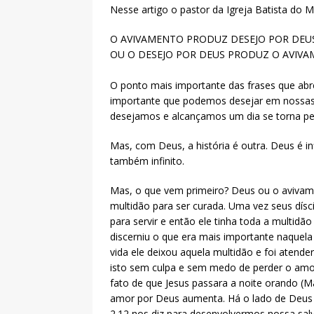
Nesse artigo o pastor da Igreja Batista do 
O AVIVAMENTO PRODUZ DESEJO POR DEU
OU O DESEJO POR DEUS PRODUZ O AVIV
O ponto mais importante das frases que abr
importante que podemos desejar em nossas 
desejamos e alcançamos um dia se torna peq
Mas, com Deus, a história é outra. Deus é i
também infinito.
Mas, o que vem primeiro? Deus ou o avivam
multidão para ser curada. Uma vez seus dísc
para servir e então ele tinha toda a multidão
discerniu o que era mais importante naquela 
vida ele deixou aquela multidão e foi atend
isto sem culpa e sem medo de perder o amor
fato de que Jesus passara a noite orando 
amor por Deus aumenta. Há o lado de Deus e
2.12 nos diz para desenvolvermos nossa sal