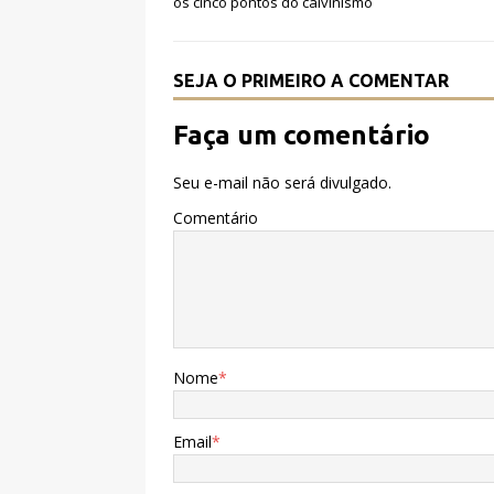
b
r
A
os cinco pontos do calvinismo
o
p
o
p
SEJA O PRIMEIRO A COMENTAR
k
Faça um comentário
Seu e-mail não será divulgado.
Comentário
Nome
*
Email
*