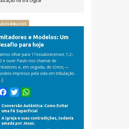
ducação na Era Digital
UDOS BÍBLICOS
Imitadores e Modelos: Um
esafio para hoje
amos olhar para 1Tessalonicenses 1,2–
0 e ouvir Paulo nos chamar de
mitadores e, em seguida, de τύπος —
odelo impresso pela vida em tribulação.
…]
F
T
W
ac
w
h
Conversão Autêntica: Como Evitar
e
itt
at
uma Fé Superficial
b
er
s
A igreja e suas contradições, todavia
amada por Jesus.
o
A