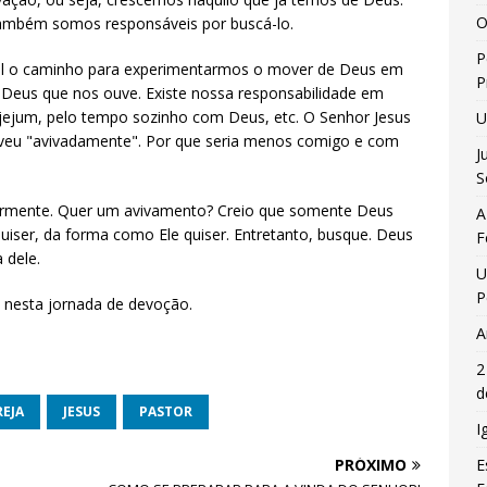
O
também somos responsáveis por buscá-lo.
P
al o caminho para experimentarmos o mover de Deus em
P
e Deus que nos ouve. Existe nossa responsabilidade em
 jejum, pelo tempo sozinho com Deus, etc. O Senhor Jesus
U
iveu "avivadamente". Por que seria menos comigo e com
J
S
rmente. Quer um avivamento? Creio que somente Deus
A
quiser, da forma como Ele quiser. Entretanto, busque. Deus
F
 dele.
U
P
 nesta jornada de devoção.
A
2
d
REJA
JESUS
PASTOR
I
E
PRÓXIMO