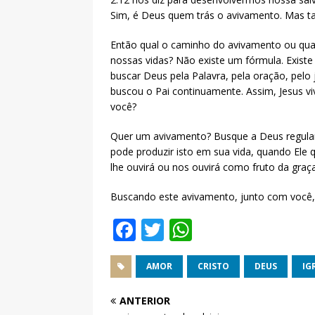
Sim, é Deus quem trás o avivamento. Mas 
Então qual o caminho do avivamento ou qu
nossas vidas? Não existe um fórmula. Exist
buscar Deus pela Palavra, pela oração, pelo
buscou o Pai continuamente. Assim, Jesus v
você?
Quer um avivamento? Busque a Deus regula
pode produzir isto em sua vida, quando Ele 
lhe ouvirá ou nos ouvirá como fruto da graça
Buscando este avivamento, junto com você,
F
T
W
a
w
h
c
it
at
AMOR
CRISTO
DEUS
IG
e
te
s
ANTERIOR