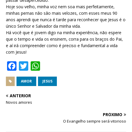
passar desapercebido.
Hoje sou velho, minha voz nem soa mais perfeitamente,
minhas pernas não são mais velozes, com esses meus 90
anos aprendi que nunca é tarde para reconhecer que Jesus é o
único Senhor e Salvador da minha vida.
Há você que é jovem digo na minha experiência, não espere
que o tempo e vida os ensinem, corra para os braços do Pai,
e aí irá compreender como é preciso e fundamental a vida
com Jesus!
F
T
W
a
w
h
c
it
at
AMOR
JESUS
e
te
s
ANTERIOR
b
r
A
Novos amores
o
p
PRÓXIMO
o
p
O Evangelho sempre será vitorioso
k