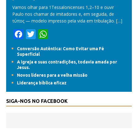
Vamos olhar para 1Tessalonicenses 1,2–10 e ouvir
Paulo nos chamar de imitadores e, em seguida, de
τύπος — modelo impresso pela vida em tribulação.
[…]
F
T
W
ac
w
h
Conversão Autêntica: Como Evitar uma Fé
e
itt
at
Superficial
b
er
s
A igreja e suas contradições, todavia amada por
Jesus.
o
A
Novos líderes para a velha missão
o
p
Liderança bíblica eficaz
k
p
SIGA-NOS NO FACEBOOK