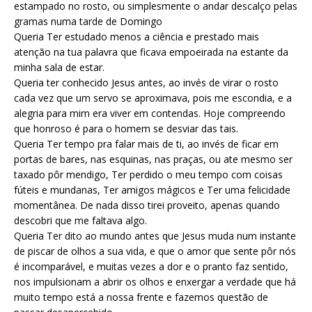
estampado no rosto, ou simplesmente o andar descalço pelas
gramas numa tarde de Domingo
Queria Ter estudado menos a ciência e prestado mais
atenção na tua palavra que ficava empoeirada na estante da
minha sala de estar.
Queria ter conhecido Jesus antes, ao invés de virar o rosto
cada vez que um servo se aproximava, pois me escondia, e a
alegria para mim era viver em contendas. Hoje compreendo
que honroso é para o homem se desviar das tais.
Queria Ter tempo pra falar mais de ti, ao invés de ficar em
portas de bares, nas esquinas, nas praças, ou ate mesmo ser
taxado pôr mendigo, Ter perdido o meu tempo com coisas
fúteis e mundanas, Ter amigos mágicos e Ter uma felicidade
momentânea. De nada disso tirei proveito, apenas quando
descobri que me faltava algo.
Queria Ter dito ao mundo antes que Jesus muda num instante
de piscar de olhos a sua vida, e que o amor que sente pôr nós
é incomparável, e muitas vezes a dor e o pranto faz sentido,
nos impulsionam a abrir os olhos e enxergar a verdade que há
muito tempo está a nossa frente e fazemos questão de